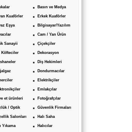
kalar
Basın ve Medya
an Kuaförler
Erkek Kuaförler
yaz Eşya
Bilgisayar/Yazılım
acılar
Cam / Yan Ürün
ik Sanayii
Çiçekçiler
 Köfteciler
Dekorasyon
shaneler
Diş Hekimleri
ğalgaz
Dondurmacılar
erciler
Elektrikçiler
ktronikçiler
Emlakçılar
ve et ürünleri
Fotoğrafçılar
lük / Optik
Güvenlik Firmaları
ellik Salonları
Halı Saha
ı Yıkama
Halıcılar