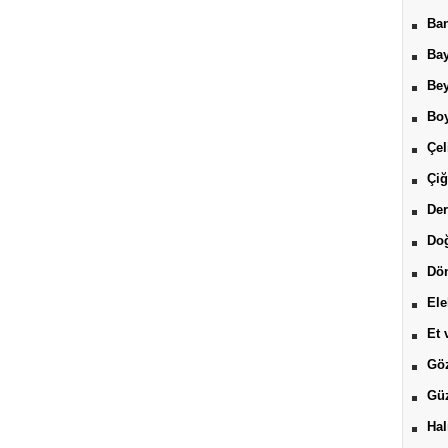
Ban
Bay
Be
Boy
Çel
Çiğ
Der
Do
Dön
Ele
Et 
Göz
Güz
Hal