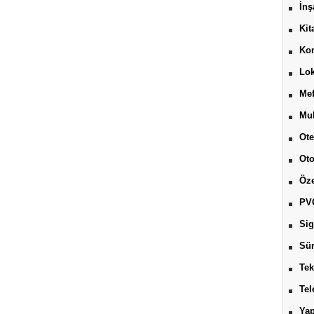
İnş
Kit
Kon
Lok
Mef
Muh
Ote
Ot
Öze
PV
Sig
Sür
Tek
Tel
Yap