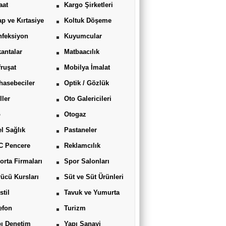
aat
Kargo Şirketleri
ap ve Kırtasiye
Koltuk Döşeme
feksiyon
Kuyumcular
antalar
Matbaacılık
ruşat
Mobilya İmalat
asebeciler
Optik / Gözlük
ller
Oto Galericileri
o
Otogaz
l Sağlık
Pastaneler
C Pencere
Reklamcılık
orta Firmaları
Spor Salonları
ücü Kursları
Süt ve Süt Ürünleri
stil
Tavuk ve Yumurta
efon
Turizm
ı Denetim
Yapı Sanayi