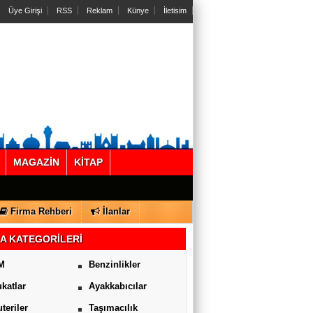
Üye Girişi
RSS
Reklam
Künye
İletisim
MAGAZİN
KİTAP
Firma Rehberi
İlanlar
A KATEGORİLERİ
M
Benzinlikler
katlar
Ayakkabıcılar
uteriler
Taşımacılık