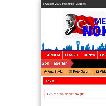
6 Ağustos 2026, Perşembe | 20:18:06
GÜNDEM
SİYASET
DÜNYA
EK
Ana Sayfa
Foto Galeri
Vide
Tekstil
Henüz firma eklenmemiştir.