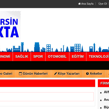
Ana Sayfa
Üye Ol
ONOMİ
SAĞLIK
SPOR
OTOMOBİL
EĞİTİM
TEKNOLOJİ
o Galeri
Günün Haberleri
Köşe Yazarları
Anketler
FİRM
AV
Avu
Bij