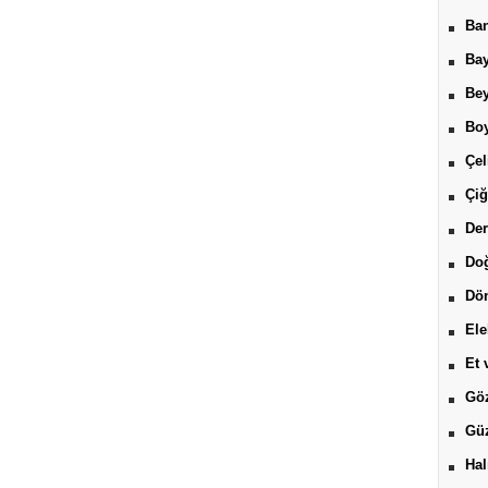
Ban
Bay
Be
Boy
Çel
Çiğ
Der
Do
Dön
Ele
Et 
Göz
Güz
Hal