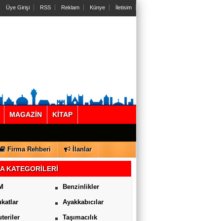
Üye Girişi
RSS
Reklam
Künye
İletisim
MAGAZİN
KİTAP
Firma Rehberi
İlanlar
A KATEGORİLERİ
M
Benzinlikler
katlar
Ayakkabıcılar
uteriler
Taşımacılık