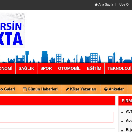
Ana Sayfa
Üye Ol
ONOMİ
SAĞLIK
SPOR
OTOMOBİL
EĞİTİM
TEKNOLOJİ
o Galeri
Günün Haberleri
Köşe Yazarları
Anketler
FİRM
AV
Avu
Bij