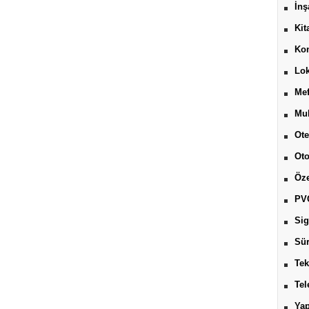
İnş
Kit
Kon
Lok
Mef
Muh
Ote
Ot
Öze
PV
Sig
Sür
Tek
Tel
Yap