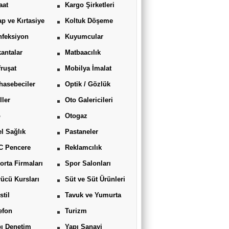
aat
Kargo Şirketleri
ap ve Kırtasiye
Koltuk Döşeme
feksiyon
Kuyumcular
antalar
Matbaacılık
ruşat
Mobilya İmalat
asebeciler
Optik / Gözlük
ller
Oto Galericileri
o
Otogaz
l Sağlık
Pastaneler
C Pencere
Reklamcılık
orta Firmaları
Spor Salonları
ücü Kursları
Süt ve Süt Ürünleri
stil
Tavuk ve Yumurta
efon
Turizm
ı Denetim
Yapı Sanayi