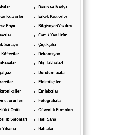
kalar
Basın ve Medya
an Kuaförler
Erkek Kuaförler
yaz Eşya
Bilgisayar/Yazılım
acılar
Cam / Yan Ürün
ik Sanayii
Çiçekçiler
 Köfteciler
Dekorasyon
shaneler
Diş Hekimleri
ğalgaz
Dondurmacılar
erciler
Elektrikçiler
ktronikçiler
Emlakçılar
ve et ürünleri
Fotoğrafçılar
lük / Optik
Güvenlik Firmaları
ellik Salonları
Halı Saha
ı Yıkama
Halıcılar