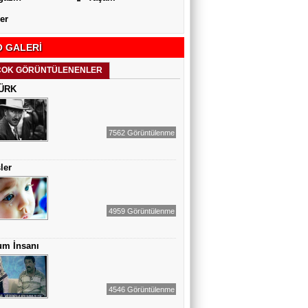
er
 GALERİ
ÇOK GÖRÜNTÜLENENLER
ÜRK
7562 Görüntülenme
ler
4959 Görüntülenme
um İnsanı
4546 Görüntülenme