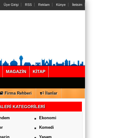
Üye Girişi
RSS
Reklam
Künye
İletisim
MAGAZİN
KİTAP
Firma Rehberi
İlanlar
LERİ KATEGORİLERİ
ndem
Ekonomi
or
Komedi
gazin
Yaşam