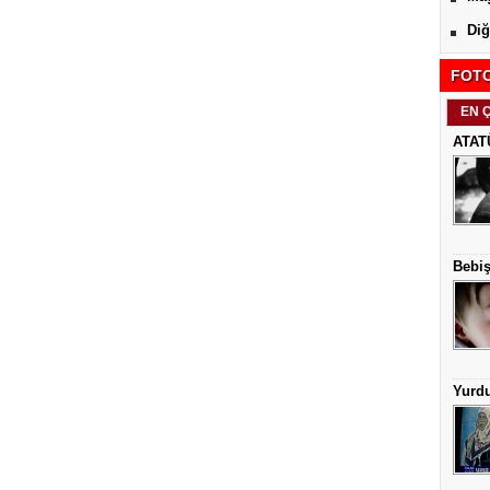
Diğ
FOTO
EN 
ATAT
Bebiş
Yurd