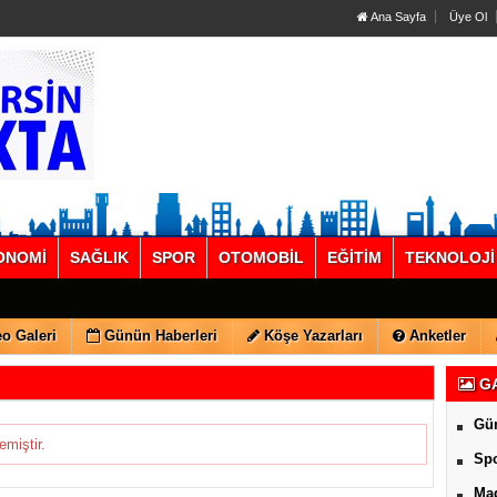
Ana Sayfa
Üye Ol
ONOMİ
SAĞLIK
SPOR
OTOMOBİL
EĞİTİM
TEKNOLOJİ
o Galeri
Günün Haberleri
Köşe Yazarları
Anketler
GA
Gü
miştir.
Sp
Ma