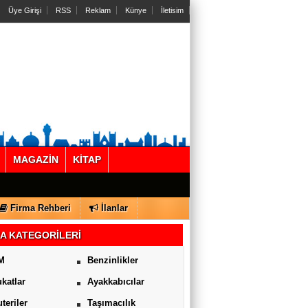
Üye Girişi
RSS
Reklam
Künye
İletisim
MAGAZİN
KİTAP
Firma Rehberi
İlanlar
A KATEGORİLERİ
M
Benzinlikler
katlar
Ayakkabıcılar
uteriler
Taşımacılık