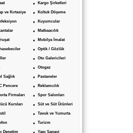
aat
Kargo Şirketleri
ap ve Kırtasiye
Koltuk Döşeme
feksiyon
Kuyumcular
antalar
Matbaacılık
ruşat
Mobilya İmalat
asebeciler
Optik / Gözlük
ller
Oto Galericileri
o
Otogaz
l Sağlık
Pastaneler
C Pencere
Reklamcılık
orta Firmaları
Spor Salonları
ücü Kursları
Süt ve Süt Ürünleri
stil
Tavuk ve Yumurta
efon
Turizm
ı Denetim
Yapı Sanayi