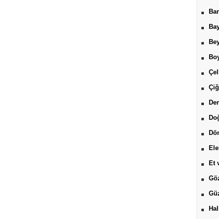
Ban
Bay
Be
Boy
Çel
Çiğ
Der
Do
Dön
Ele
Et 
Göz
Güz
Hal