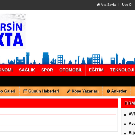
Ana Sayfa
Üye Ol
ONOMİ
SAĞLIK
SPOR
OTOMOBİL
EĞİTİM
TEKNOLOJİ
o Galeri
Günün Haberleri
Köşe Yazarları
Anketler
FİRM
AV
Avu
Bij