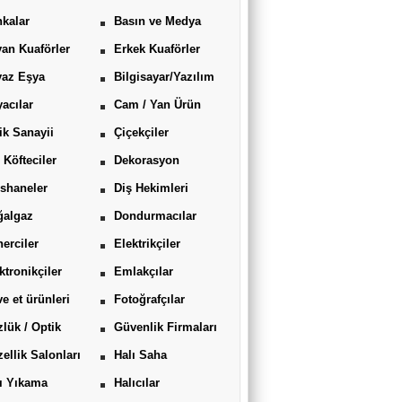
kalar
Basın ve Medya
an Kuaförler
Erkek Kuaförler
yaz Eşya
Bilgisayar/Yazılım
acılar
Cam / Yan Ürün
ik Sanayii
Çiçekçiler
 Köfteciler
Dekorasyon
shaneler
Diş Hekimleri
ğalgaz
Dondurmacılar
erciler
Elektrikçiler
ktronikçiler
Emlakçılar
ve et ürünleri
Fotoğrafçılar
lük / Optik
Güvenlik Firmaları
ellik Salonları
Halı Saha
ı Yıkama
Halıcılar