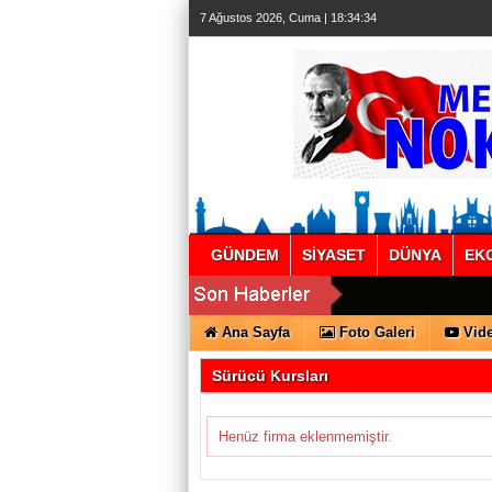
7 Ağustos 2026, Cuma | 18:34:35
GÜNDEM
SİYASET
DÜNYA
EK
Ana Sayfa
Foto Galeri
Vide
Sürücü Kursları
Henüz firma eklenmemiştir.