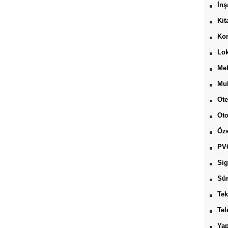
İnş
Kit
Kon
Lok
Mef
Muh
Ote
Ot
Öze
PV
Sig
Sür
Tek
Tel
Yap