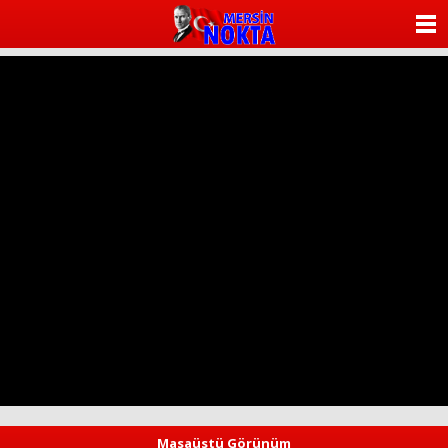
ANASAYFA
KATEGORİLER
YAZARLAR
ANKETLER
FOTO GALERİ
VİDEO GALERİ
KÜNYE
İLETİŞİM
Masaüstü Görünüm