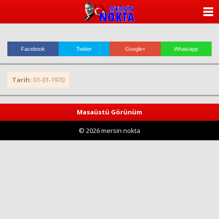
ANASAYFA
KATEGORİLER
Facebook
Twitter
Google+
Whatsapp
YAZARLAR
Tarih:
01-01-1970
ANKETLER
FOTO GALERİ
Masaüstü Görünüm
© 2026 mersin nokta
VİDEO GALERİ
KÜNYE
İLETİŞİM