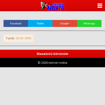
ANASAYFA
KATEGORİLER
Facebook
Twitter
Google+
Whatsapp
YAZARLAR
Tarih:
01-01-1970
ANKETLER
FOTO GALERİ
Masaüstü Görünüm
© 2026 mersin nokta
VİDEO GALERİ
KÜNYE
İLETİŞİM