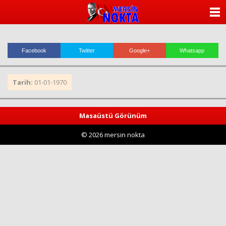
ANASAYFA
KATEGORİLER
Facebook
Twitter
Google+
Whatsapp
YAZARLAR
Tarih:
01-01-1970
ANKETLER
FOTO GALERİ
Masaüstü Görünüm
© 2026 mersin nokta
VİDEO GALERİ
KÜNYE
İLETİŞİM