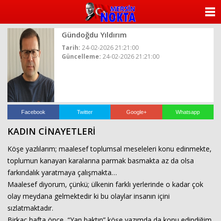
ANASAYFA
Gündoğdu Yıldırım
KATEGORİLER
Tarih:
24-02-2026 21:21:00
Güncelleme:
24-02-2026 21:21:00
YAZARLAR
ANKETLER
FOTO GALERİ
Facebook
Twitter
Google+
Whatsapp
KADIN CİNAYETLERİ
VİDEO GALERİ
Köşe yazlılarım; maalesef toplumsal meseleleri konu edinmekte,
KÜNYE
toplumun kanayan karalarına parmak basmakta az da olsa
farkındalık yaratmaya çalışmakta…
İLETİŞİM
Maalesef diyorum, çünkü; ülkenin farklı yerlerinde o kadar çok
olay meydana gelmektedir ki bu olaylar insanın içini
sızlatmaktadır.
Birkaç hafta önce, “Yan baktın” köşe yazımda da konu edindiğim