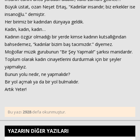
Büyük üstat, ozan Neşet Ertaş, “Kadınlar insandır; biz erkekler ise
insanoğlu." demiştir.
Her birimiz bir kadından dünyaya geldik.
Kadın, kadın, kadın…
Kadının özgür olmadığı bir yerde kimse kadının kutsallığından
bahsedemez, “kadınlar bizim baş tacımızdır.” diyemez.
Moğollar müzik gurubunun “Bir Şey Yapmalı!” şarkısı manidardır.
Toplum olarak kadın cinayetlerini durdurmak için bir şeyler
yapmalıyız.
Bunun yolu nedir, ne yapmalıdır?
Bir yol açmalı ya da bir yol bulmalıdır.
Artık Yeter!
Bu yazı
2928
defa okunmuştur.
YAZARIN DİĞER YAZILARI