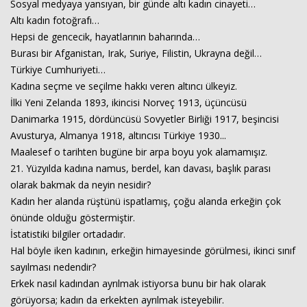
Sosyal medyaya yansıyan, bir günde altı kadın cinayeti…
Altı kadın fotoğrafı…
Hepsi de gencecik, hayatlarının baharında…
Haberin Doğru Adresi.
Burası bir Afganistan, Irak, Suriye, Filistin, Ukrayna değil…
Türkiye Cumhuriyeti…
Kadına seçme ve seçilme hakkı veren altıncı ülkeyiz.
İlki Yeni Zelanda 1893, ikincisi Norveç 1913, üçüncüsü
Danimarka 1915, dördüncüsü Sovyetler Birliği 1917, beşincisi
Avusturya, Almanya 1918, altıncısı Türkiye 1930...
Maalesef o tarihten bugüne bir arpa boyu yok alamamışız.
21. Yüzyılda kadına namus, berdel, kan davası, başlık parası
olarak bakmak da neyin nesidir?
Kadın her alanda rüştünü ispatlamış, çoğu alanda erkeğin çok
önünde olduğu göstermiştir.
İstatistiki bilgiler ortadadır.
Hal böyle iken kadının, erkeğin himayesinde görülmesi, ikinci sınıf
sayılması nedendir?
Erkek nasıl kadından ayrılmak istiyorsa bunu bir hak olarak
görüyorsa; kadın da erkekten ayrılmak isteyebilir.