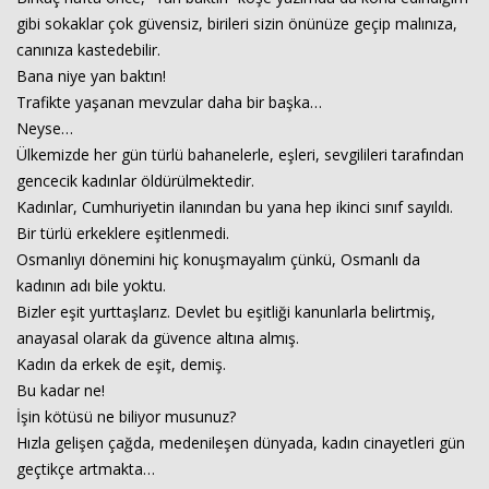
gibi sokaklar çok güvensiz, birileri sizin önünüze geçip malınıza,
canınıza kastedebilir.
Bana niye yan baktın!
Trafikte yaşanan mevzular daha bir başka…
Neyse…
Ülkemizde her gün türlü bahanelerle, eşleri, sevgilileri tarafından
gencecik kadınlar öldürülmektedir.
Kadınlar, Cumhuriyetin ilanından bu yana hep ikinci sınıf sayıldı.
Bir türlü erkeklere eşitlenmedi.
Osmanlıyı dönemini hiç konuşmayalım çünkü, Osmanlı da
kadının adı bile yoktu.
Bizler eşit yurttaşlarız. Devlet bu eşitliği kanunlarla belirtmiş,
anayasal olarak da güvence altına almış.
Kadın da erkek de eşit, demiş.
Bu kadar ne!
İşin kötüsü ne biliyor musunuz?
Hızla gelişen çağda, medenileşen dünyada, kadın cinayetleri gün
geçtikçe artmakta…