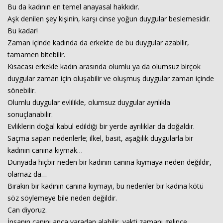
Bu da kadının en temel anayasal hakkıdır.
Aşk denilen şey kişinin, karşı cinse yoğun duygular beslemesidir.
Bu kadar!
Zaman içinde kadında da erkekte de bu duygular azabilir,
tamamen bitebilir.
Kısacası erkekle kadın arasında olumlu ya da olumsuz birçok
duygular zaman için oluşabilir ve oluşmuş duygular zaman içinde
sönebilir.
Olumlu duygular evlilikle, olumsuz duygular ayrılıkla
sonuçlanabilir.
Evliklerin doğal kabul edildiği bir yerde ayrılıklar da doğaldır.
Saçma sapan nedenlerle; ilkel, basit, aşağılık duygularla bir
kadının canına kıymak…
Dünyada hiçbir neden bir kadının canına kıymaya neden değildir,
olamaz da…
Bırakın bir kadının canına kıymayı, bu nedenler bir kadına kötü
söz söylemeye bile neden değildir.
Can diyoruz.
İnsanın canını anca yaradan alabilir, vakti zamanı gelince…