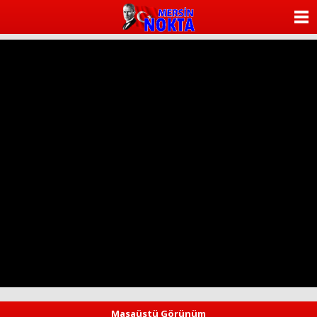
ANASAYFA
KATEGORİLER
YAZARLAR
ANKETLER
FOTO GALERİ
VİDEO GALERİ
KÜNYE
İLETİŞİM
Masaüstü Görünüm