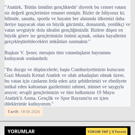
"Atatürk, 'Bütün ümidim gençliktedir' diyerek bu cennet vatanı
siz değerli gençlerimize emanet etmiştir. Bizler de biliyoruz ki;
bilimde, sanatta, sporda ve hayatın her alanında ülkemizi daha
Haberin Doğru Adresi.
ileriye taşıyacak olan en büyük gücümüz, donanımlı, yenilikçi ve
vatan sevgisiyle dolu idealist gençliğimizdir. Bizlere düşen en
büyük görev ise gençlerimizin önünü açmak, onlara hayallerini
gerçekleştirebilecekleri imkânları sunmaktır."
Başkan V. Şener, mesajını tüm vatandaşların bayramını
kutlayarak sonlandırdı:
"Bu duygu ve düşüncelerle; başta Cumhuriyetimizin kurucusu
Gazi Mustafa Kemal Atatürk ve silah arkadaşları olmak üzere,
bu vatan için canlarını feda eden aziz şehitlerimizi ve ebediyete
intikal eden kahraman gazilerimizi rahmet, minnet ve saygıyla
anıyor; sevgili gençlerimizin ve tüm halkımızın 19 Mayıs
Atatürk'ü Anma, Gençlik ve Spor Bayramı'nı en içten
dileklerimle kutluyorum."
Tarih:
18-05-2026
YORUMLAR
YORUM YAP | 0 Yorum