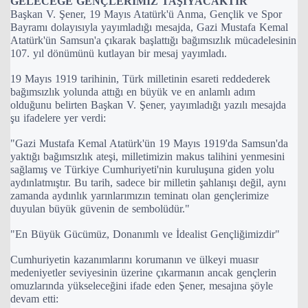
GELECEĞE GENÇLERİMİZ TAŞIYACAKTIR"
Başkan V. Şener, 19 Mayıs Atatürk'ü Anma, Gençlik ve Spor
Bayramı dolayısıyla yayımladığı mesajda, Gazi Mustafa Kemal
Atatürk'ün Samsun'a çıkarak başlattığı bağımsızlık mücadelesinin
107. yıl dönümünü kutlayan bir mesaj yayımladı.
19 Mayıs 1919 tarihinin, Türk milletinin esareti reddederek
bağımsızlık yolunda attığı en büyük ve en anlamlı adım
olduğunu belirten Başkan V. Şener, yayımladığı yazılı mesajda
şu ifadelere yer verdi:
"Gazi Mustafa Kemal Atatürk'ün 19 Mayıs 1919'da Samsun'da
yaktığı bağımsızlık ateşi, milletimizin makus talihini yenmesini
sağlamış ve Türkiye Cumhuriyeti'nin kuruluşuna giden yolu
aydınlatmıştır. Bu tarih, sadece bir milletin şahlanışı değil, aynı
zamanda aydınlık yarınlarımızın teminatı olan gençlerimize
duyulan büyük güvenin de sembolüdür."
"En Büyük Gücümüz, Donanımlı ve İdealist Gençliğimizdir"
Cumhuriyetin kazanımlarını korumanın ve ülkeyi muasır
medeniyetler seviyesinin üzerine çıkarmanın ancak gençlerin
omuzlarında yükseleceğini ifade eden Şener, mesajına şöyle
devam etti: