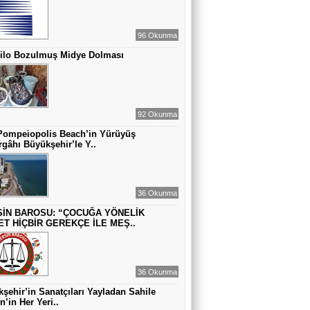
ZAMANA DUR DEMEK OLMAZ
96 Okunma
Kilo Bozulmuş Midye Dolması
VAHAP DABAKAN Pirincin Taşları
Kurdaki baskılanmanın ekonomideki
etkileri!
92 Okunma
Pompeiopolis Beach’in Yürüyüş
gâhı Büyükşehir’le Y..
36 Okunma
İN BAROSU: “ÇOCUĞA YÖNELİK
ET HİÇBİR GEREKÇE İLE MEŞ..
36 Okunma
şehir’in Sanatçıları Yayladan Sahile
n’in Her Yeri..