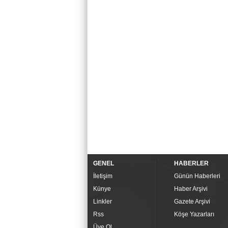
GENEL
HABERLER
İletişim
Günün Haberleri
Künye
Haber Arşivi
Linkler
Gazete Arşivi
Rss
Köşe Yazarları
Üye Ol