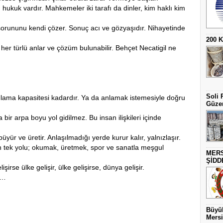
 hukuk vardır. Mahkemeler iki tarafı da dinler, kim haklı kim
rununu kendi çözer. Sonuç acı ve gözyaşıdır. Nihayetinde
200 
er türlü anlar ve çözüm bulunabilir. Behçet Necatigil ne
Soli 
nlama kapasitesi kadardır. Ya da anlamak istemesiyle doğru
Güzer
bir arpa boyu yol gidilmez. Bu insan ilişkileri içinde
 büyür ve üretir. Anlaşılmadığı yerde kurur kalır, yalnızlaşır.
 tek yolu; okumak, üretmek, spor ve sanatla meşgul
MERS
ŞİDD
işirse ülke gelişir, ülke gelişirse, dünya gelişir.
m…
Büyük
Mersi