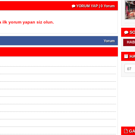
YORUM YAP | 0 Yorum
 ilk yorum yapan siz olun.
SO
Yorum
HAB
HA
GA