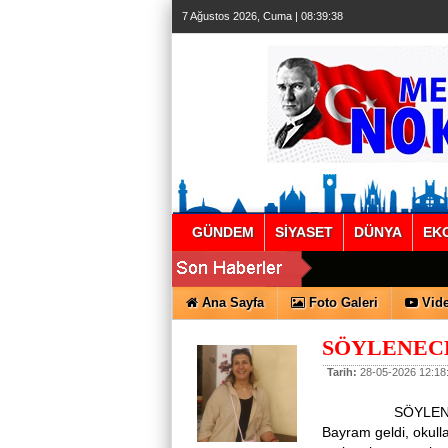
7 Ağustos 2026, Cuma | 08:39:38
GÜNDEM
SİYASET
DÜNYA
EK
Ana Sayfa
Foto Galeri
Vide
SÖYLENEC
Tarih:
28-05-2026 12:18
SÖYLENECEK
Bayram geldi, okull