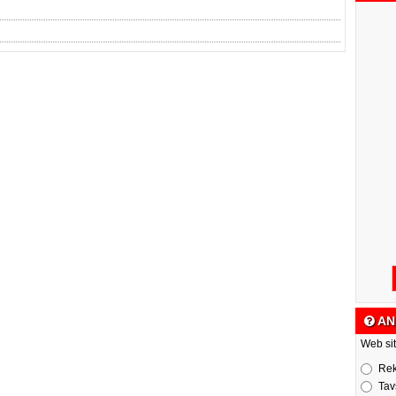
AN
Web sit
Re
Tav