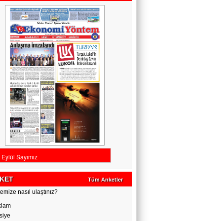
KET
Tüm Anketler
emize nasıl ulaştınız?
klam
siye