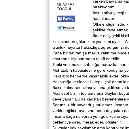
varken bayrama kaos
MUAZZEZ
bırakıyorum.
TOĞRUL
İnsan söyleyeceğini 
hastalanabilir.
Öfkelendiğimizde, kı
şekilde ifade etmek
İfade ediş şekli kişi
kimi sinirden güler, kimi yer, kimi uyur… 
Günlük hayatta haksızlığa uğradığımızı d
Kaba bir davranışa maruz kalınırsa önce se
davranan kişi sonradan telafi edebilir.
Tepki verilmezse kabalığa maruz kalmanın
Muhatabın kapasitesine göre konuşma yolun
Haksızlık her yerde yaşanabilir evde, ok
Haksızlığa verilecek ilk tepki çok önemlid
Sakin kalınarak uzlaşı yoluna gidilirse ve ta
Maalesef bizim toplumumuz olayları büyütü
deve yapar. Bu da kaostan beslenenlere y
Sorunsuz bir hayat düşünülemez. İnsanın o
varlık değildir; aynı zamanda duyguları da 
İnsana özgü ne varsa yeri geldikçe ortaya k
beklentiye girer, merak eder, öfkelenir…
Duygular yok sayılamaz ama kontrol edilm