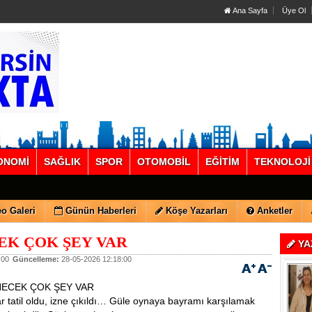
Ana Sayfa
Üye Ol
ONOMİ
SAĞLIK
SPOR
OTOMOBİL
EĞİTİM
TEKNOLOJİ
o Galeri
Günün Haberleri
Köşe Yazarları
Anketler
EK ÇOK ŞEY VAR
YA
:00
Güncelleme:
28-05-2026 12:18:00
 ÇOK ŞEY VAR
ar tatil oldu, izne çıkıldı… Güle oynaya bayramı karşılamak