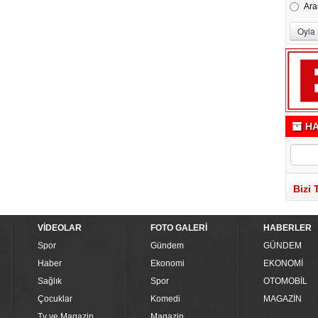
Ara
HA
Bizi 
VİDEOLAR
FOTO GALERİ
HABERLER
Spor
Gündem
GÜNDEM
Haber
Ekonomi
EKONOMİ
Sağlık
Spor
OTOMOBİL
Çocuklar
Komedi
MAGAZİN
Tv ve Magazin
Magazin