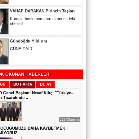
Gündoğdu Yıldırım
GÜNE DAİR
Zeynel Aslan
SATILAMAYAN MÜLK YOKTUR,
YANLIŞ FİYAT VARDIR
K OKUNAN HABERLER
Sıddıka BALAKAN
ÜN
BU HAFTA
BU AY
DİJİTAL VİCDAN
 Genel Başkanı Nevaf Kılıç: "Türkiye–
 Ticaretinde ..
Gül Saydam
SEN BENİ UNUTSAN DA
125 Okunma
ÇOCUĞUMUZU DAHA KAYBETMEK
MİYORUZ
MUAZZEZ TOĞRUL