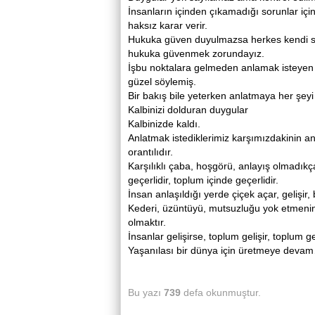
İnsanların içinden çıkamadığı sorunlar için
haksız karar verir.
Hukuka güven duyulmazsa herkes kendi so
hukuka güvenmek zorundayız.
İşbu noktalara gelmeden anlamak isteyen h
güzel söylemiş.
Bir bakış bile yeterken anlatmaya her şeyi
Kalbinizi dolduran duygular
Kalbinizde kaldı.
Anlatmak istediklerimiz karşımızdakinin a
orantılıdır.
Karşılıklı çaba, hoşgörü, anlayış olmadıkça 
geçerlidir, toplum içinde geçerlidir.
İnsan anlaşıldığı yerde çiçek açar, gelişir,
Kederi, üzüntüyü, mutsuzluğu yok etmenin
olmaktır.
İnsanlar gelişirse, toplum gelişir, toplum gel
Yaşanılası bir dünya için üretmeye deva
Bu yazı
739
defa okunmuştur.