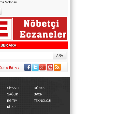
ma Motorları
BER ARA
Takip Edin :
SİYASET
DÜNYA
SAĞLIK
SPOR
EĞİTİM
TEKNOLOJİ
KİTAP