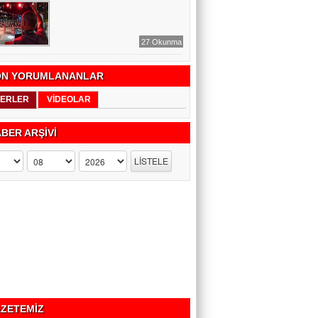
27 Okunma
N YORUMLANANLAR
ERLER
VİDEOLAR
BER ARŞİVİ
ZETEMİZ