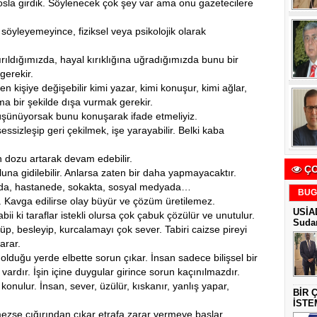
la girdik. Söylenecek çok şey var ama onu gazetecilere
söyleyemeyince, fiziksel veya psikolojik olarak
rıldığımızda, hayal kırıklığına uğradığımızda bunu bir
 gerekir.
den kişiye değişebilir kimi yazar, kimi konuşur, kimi ağlar,
Ama bir şekilde dışa vurmak gerekir.
üşünüyorsak bunu konuşarak ifade etmeliyiz.
ssizleşip geri çekilmek, işe yarayabilir. Belki kaba
 dozu artarak devam edebilir.
ÇO
a gidilebilir. Anlarsa zaten bir daha yapmayacaktır.
ulda, hastanede, sokakta, sosyal medyada…
BUG
ir. Kavga edilirse olay büyür ve çözüm üretilemez.
USİAD
bii ki taraflar istekli olursa çok çabuk çözülür ve unutulur.
Sudan
p, besleyip, kurcalamayı çok sever. Tabiri caizse pireyi
arar.
lduğu yerde elbette sorun çıkar. İnsan sadece bilişsel bir
vardır. İşin içine duygular girince sorun kaçınılmazdır.
onulur. İnsan, sever, üzülür, kıskanır, yanlış yapar,
BİR 
İSTE
ezse çığırından çıkar etrafa zarar vermeye başlar.