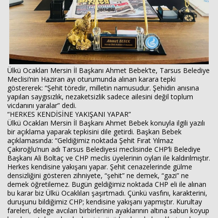
Haberin Doğru Adresi.
Ülkü Ocakları Mersin İl Başkanı Ahmet Bebek’te, Tarsus Belediye
Meclisi’nin Haziran ayı oturumunda alınan karara tepki
göstererek: “Şehit töredir, milletin namusudur. Şehidin anısına
yapılan saygısızlık, nezaketsizlik sadece ailesini değil toplum
vicdanını yaralar” dedi.
“HERKES KENDİSİNE YAKIŞANI YAPAR”
Ülkü Ocakları Mersin İl Başkanı Ahmet Bebek konuyla ilgili yazılı
bir açıklama yaparak tepkisini dile getirdi. Başkan Bebek
açıklamasında: “Geldiğimiz noktada Şehit Fırat Yılmaz
Çakıroğlu’nun adı Tarsus Belediyesi meclisinde CHP’li Belediye
Başkanı Ali Boltaç ve CHP meclis üyelerinin oyları ile kaldırılmıştır.
Herkes kendisine yakışanı yapar. Şehit cenazelerinde gülme
densizliğini gösteren zihniyete, “şehit” ne demek, “gazi” ne
demek öğretilemez. Bugün geldiğimiz noktada CHP eli ile alınan
bu karar biz Ülkü Ocaklıları şaşırtmadı. Çünkü vasfını, karakterini,
duruşunu bildiğimiz CHP; kendisine yakışanı yapmıştır. Kurultay
fareleri, delege avcıları birbirlerinin ayaklarının altına sabun koyup