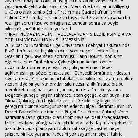
kaydırma telaşında olanlar, işi gücü bırakarak, kendilerine de
yakıştırarak şehit adını kaldırdılar. Mersin'de kendilerini Milliyetçi
Ülkücü olarak tanıtıp Şehit Fırat Yılmaz Çakıroğlu'nun ismini
sildiren CHP'nin değirmenine su taşıyanlar! Sizler de yaşanan bu
rezilliğin sorumlusu ve ortağısınız. Bundan sonra da böyle
bilineceksiniz” ifadelerine yer verdi.
“FIRAT YILMAZ’IN ADINI TABELALARDAN SİLEBİLİRSİNİZ AMA
TOPLUM VİCDANINDAN SİLEMEZSİNİZ”
20 Şubat 2015 tarihinde Ege Üniversitesi Edebiyat Fakültesi'nde
PKK'lı teröristlerin bıçaklı saldırısı sonucu şehit edilen Ülkü
Ocakları Ege Üniversitesi sorumlusu Tarih Bölümü son sınıf
öğrencisi olan Fırat Yılmaz Çakıroğlu’nun adının toplum
vicdanından silinemeyeceğini vurgulayan Ahmet Bebek
açıklamasını şu sözlerle noktaladı: “Gencecik ömrüne bir destan
sığdıran Fırat Yılmaz’ın adını tabelalardan silebilirsiniz ama toplum
vicdanı diye bir yer var oradan silemezsiniz. İlk fırsatta biz bu
memleketin dağına taşına uçan kuşuna Fırat’ın adını yazarız.
Doğacak güneşe, yağan rahmete, açan çiçeğe, akan suya Fırat
Yılmaz Çakıroğlu’nu haykırırız ve sizi “Geldikleri gibi giderler”
gereği mucibince koltuğunuzdan ederiz. Bilge Liderimiz Sayın Dr.
Devlet Bahçeli’nin de ifade ettiği gibi Fırat Yılmaz Çakıroğlu’nun
hatırasına sahip çıkacak olanlar biz dava ve ideal arkadaşlarıyız.
Millet sevdalısı, yüreği vatan aşkı ile atan arkadaşımızın şehadeti
üzerinden kaos planlayan, toplumsal asayişe kast etmeye
çalışan, birlikte yaşama iradesini yok sayanların siyasi tahrik