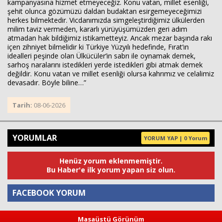
kampanyasına hizmet etmeyeceğiz. Konu vatan, millet esenliği,
şehit olunca gözümüzü daldan budaktan esirgemeyeceğimizi
herkes bilmektedir. Vicdanımızda simgeleştirdiğimiz ülkülerden
milim taviz vermeden, kararlı yürüyüşümüzden geri adım
atmadan hak bildiğimiz istikametteyiz. Ancak mezar başında rakı
içen zihniyet bilmelidir ki Türkiye Yüzyılı hedefinde, Fırat’ın
idealleri peşinde olan Ülkücüler’in sabrı ile oynamak demek,
sarhoş naralarını istedikleri yerde istedikleri gibi atmak demek
değildir. Konu vatan ve millet esenliği olursa kahrımız ve celalimiz
devasadır. Böyle biline…”
Tarih:
08-06-2026
YORUMLAR
YORUM YAP | 0 Yorum
Henüz yorum eklenmemiştir.
Bu Haber'e ilk yorum yapan siz olun.
FACEBOOK YORUM
Masaüstü Görünüm