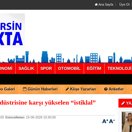
Ana Sayfa
Üye Ol
ONOMİ
SAĞLIK
SPOR
OTOMOBİL
EĞİTİM
TEKNOLOJİ
o Galeri
Günün Haberleri
Köşe Yazarları
Anketler
düstrisine karşı yükselen “istiklal”
YA
:00
Güncelleme:
15-06-2026 10:40:00
ölüm.)