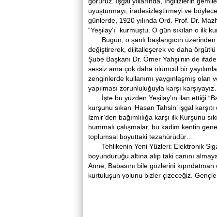
görürüz. İşgal yıllarında, İngilizlerin gemil
uyuşturmayı, iradesizleştirmeyi ve böylece
günlerde, 1920 yılında Ord. Prof. Dr. Maz
“Yeşilay’ı” kurmuştu. O gün sıkılan o ilk 
Bugün, o şanlı başlangıcın üzerinden bi
değiştirerek, dijitalleşerek ve daha örgüt
Şube Başkanı Dr. Ömer Yahşi’nin de ifade
sessiz ama çok daha ölümcül bir yayılımla,
zenginlerde kullanımı yaygınlaşmış olan 
yapılması zorunluluğuyla karşı karşıyayı
İşte bu yüzden Yeşilay’ın ilan ettiği “Bağ
kurşunu sıkan ‘Hasan Tahsin’ işgal karşıtı
İzmir’den bağımlılığa karşı ilk Kurşunu sık
hummalı çalışmalar, bu kadim kentin genet
toplumsal boyuttaki tezahürüdür…
Tehlikenin Yeni Yüzleri: Elektronik Sig
boyunduruğu altına alıp taki canını alma
Anne, Babasını bile gözlerini kıpırdatman 
kurtuluşun yolunu bizler çizeceğiz. Gençl