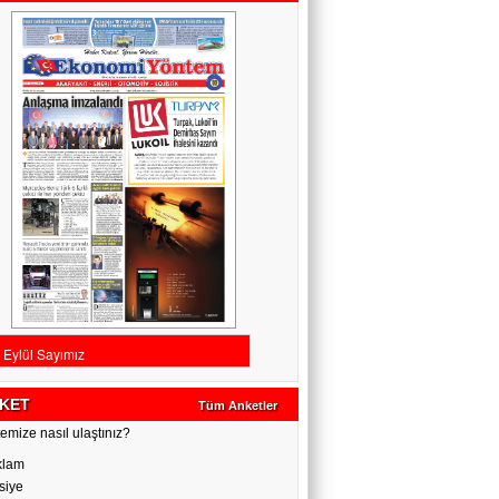
KET
Tüm Anketler
emize nasıl ulaştınız?
klam
siye