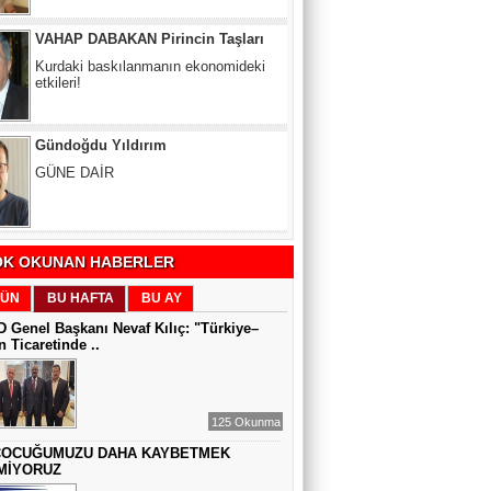
Kurdaki baskılanmanın ekonomideki
etkileri!
Gündoğdu Yıldırım
GÜNE DAİR
Zeynel Aslan
SATILAMAYAN MÜLK YOKTUR,
YANLIŞ FİYAT VARDIR
K OKUNAN HABERLER
Sıddıka BALAKAN
ÜN
BU HAFTA
BU AY
DİJİTAL VİCDAN
 Genel Başkanı Nevaf Kılıç: "Türkiye–
 Ticaretinde ..
Gül Saydam
125 Okunma
SEN BENİ UNUTSAN DA
ÇOCUĞUMUZU DAHA KAYBETMEK
MİYORUZ