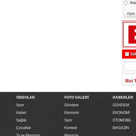
Ara
HA
Bizi 
VİDEOLAR
FOTO GALERİ
HABERLER
Spor
Gündem
GÜNDEM
Haber
Ekonomi
EKONOMİ
Sağlık
Spor
OTOMOBİL
Çocuklar
Komedi
MAGAZİN
Tv ve Magazin
Magazin