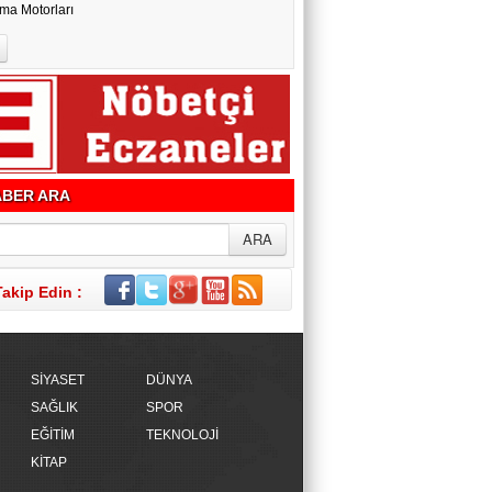
ma Motorları
BER ARA
Takip Edin :
SİYASET
DÜNYA
SAĞLIK
SPOR
EĞİTİM
TEKNOLOJİ
KİTAP