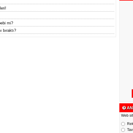
eri!
bebi mi?
ı bıraktı?
AN
Web sit
Re
Tav