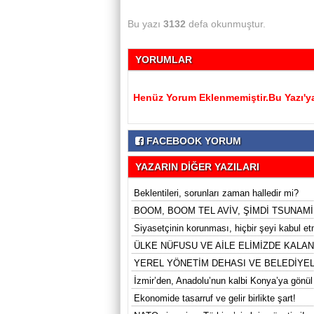
Bu yazı
3132
defa okunmuştur.
YORUMLAR
Henüz Yorum Eklenmemiştir.Bu Yazı'ya
FACEBOOK YORUM
YAZARIN DİĞER YAZILARI
Beklentileri, sorunları zaman halledir mi?
BOOM, BOOM TEL AVİV, ŞİMDİ TSUNAMİ
Siyasetçinin korunması, hiçbir şeyi kabul 
ÜLKE NÜFUSU VE AİLE ELİMİZDE KALAN
YEREL YÖNETİM DEHASI VE BELEDİYE
İzmir’den, Anadolu’nun kalbi Konya’ya gönül
Ekonomide tasarruf ve gelir birlikte şart!