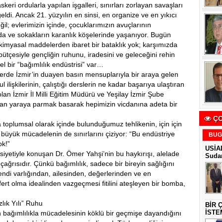
eri ordularla yapılan işgalleri, sınırları zorlayan savaşları
di. Ancak 21. yüzyılın en sinsi, en organize ve en yıkıcı
ğil; evlerimizin içinde, çocuklarımızın avuçlarının
da ve sokakların karanlık köşelerinde yaşanıyor. Bugün
imyasal maddelerden ibaret bir bataklık yok; karşımızda
 bütçesiyle gençliğin ruhunu, iradesini ve geleceğini rehin
l bir “bağımlılık endüstrisi” var…
e İzmir’in duayen basın mensuplarıyla bir araya gelen
 ilişkilerinin, çalıştığı derslerin ne kadar başarıya ulaştıran
lan İzmir İl Milli Eğitim Müdürü ve Yeşilay İzmir Şube
an yaraya parmak basarak hepimizin vicdanına adeta bir
ÇO
oplumsal olarak içinde bulunduğumuz tehlikenin, için için
üyük mücadelenin de sınırlarını çiziyor: “Bu endüstriye
BUG
ok!”
USİAD
siyetiyle konuşan Dr. Ömer Yahşi’nin bu haykırışı, alelade
Sudan
 çağrısıdır. Çünkü bağımlılık, sadece bir bireyin sağlığını
kendi varlığından, ailesinden, değerlerinden ve en
 fert olma idealinden vazgeçmesi fitilini ateşleyen bir bomba,
k Yılı” Ruhu
BİR 
İSTE
 bağımlılıkla mücadelesinin köklü bir geçmişe dayandığını