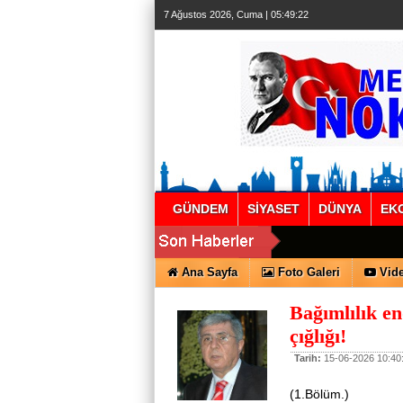
7 Ağustos 2026, Cuma | 05:49:23
GÜNDEM
SİYASET
DÜNYA
EK
Ana Sayfa
Foto Galeri
Vide
Bağımlılık en
çığlığı!
Tarih:
15-06-2026 10:40
(1.B