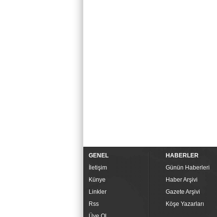
GENEL
HABERLER
İletişim
Günün Haberleri
Künye
Haber Arşivi
Linkler
Gazete Arşivi
Rss
Köşe Yazarları
Üye Ol