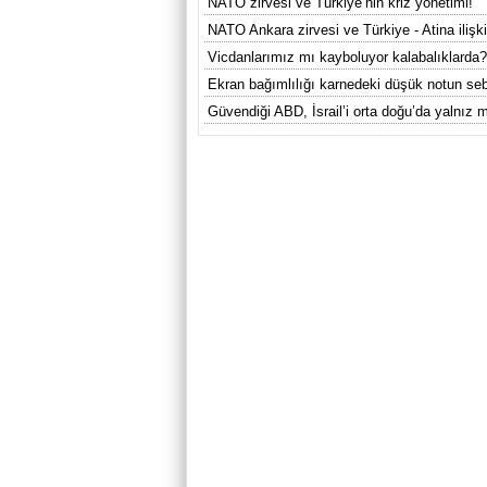
NATO zirvesi ve Türkiye’nin kriz yönetimi!
NATO Ankara zirvesi ve Türkiye - Atina ilişkil
Vicdanlarımız mı kayboluyor kalabalıklarda?
Ekran bağımlılığı karnedeki düşük notun se
Güvendiği ABD, İsrail’i orta doğu’da yalnız m