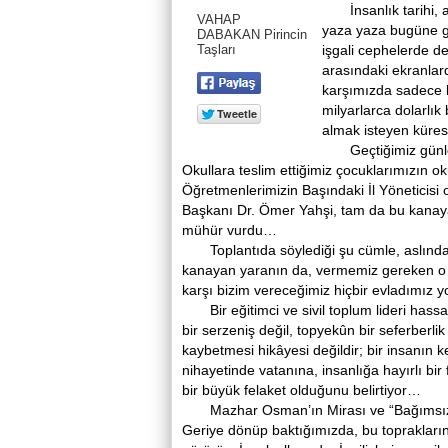
İnsanlık tarihi, ask
VAHAP
yaza yaza bugüne gel
DABAKAN Pirincin
Taşları
işgali cephelerde de
arasındaki ekranlar
karşımızda sadece k
milyarlarca dolarlık
almak isteyen kürese
Geçtiğimiz günlerd
Okullara teslim ettiğimiz çocuklarımızın okul
Öğretmenlerimizin Başındaki İl Yöneticisi o
Başkanı Dr. Ömer Yahşi, tam da bu kanay
mühür vurdu…
Toplantıda söylediği şu cümle, aslında t
kanayan yaranın da, vermemiz gereken o b
karşı bizim vereceğimiz hiçbir evladımız y
Bir eğitimci ve sivil toplum lideri hassa
bir serzeniş değil, topyekûn bir seferberlik
kaybetmesi hikâyesi değildir; bir insanın 
nihayetinde vatanına, insanlığa hayırlı bir
bir büyük felaket olduğunu belirtiyor…
Mazhar Osman’ın Mirası ve “Bağımsızlı
Geriye dönüp baktığımızda, bu toprakların