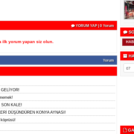
YORUM YAP | 0 Yorum
SO
 ilk yorum yapan siz olun.
HAB
HA
Yorum
 GELİYOR!
etmemek!
 SON KALE!
LERİ DÜŞÜNDÜREN KONYA AYNASI!
 köprüsü!
GA