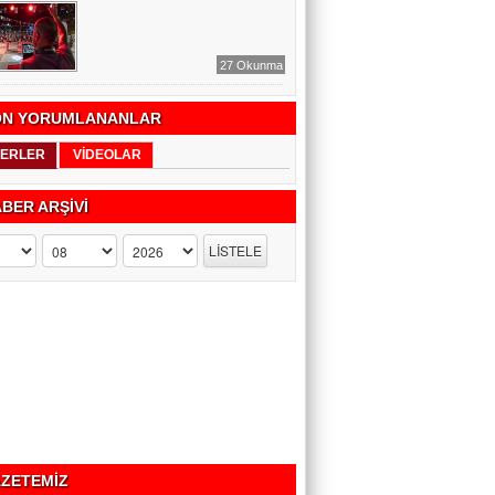
27 Okunma
N YORUMLANANLAR
ERLER
VİDEOLAR
BER ARŞİVİ
ZETEMİZ