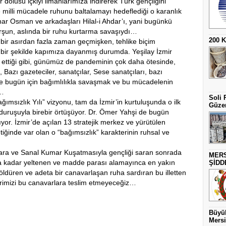
er dolusu içkiyi limanlarımıza indirerek Türk gençliğini
 milli mücadele ruhunu baltalamayı hedeflediği o karanlık
har Osman ve arkadaşları Hilal-i Ahdar’ı, yani bugünkü
kurşun, aslında bir ruhu kurtarma savaşıydı…
200 
r asırdan fazla zaman geçmişken, tehlike biçim
lü bir şekilde kapımıza dayanmış durumda. Yeşilay İzmir
 ettiği gibi, günümüz de pandeminin çok daha ötesinde,
 Bazı gazeteciler, sanatçılar, Sese sanatçıları, bazı
ve bugün için bağımlılıkla savaşmak ve bu mücadelenin
z…
Soli 
ımsızlık Yılı” vizyonu, tam da İzmir’in kurtuluşunda o ilk
Güzer
 duruşuyla birebir örtüşüyor. Dr. Ömer Yahşi de bugün
ıyor. İzmir’de açılan 13 stratejik merkez ve yürütülen
iğinde var olan o “bağımsızlık” karakterinin ruhsal ve
ara ve Sanal Kumar Kuşatmasıyla gençliği saran sonrada
MERS
ya kadar yeltenen ve madde parası alamayınca en yakın
ŞİDD
öldüren ve adeta bir canavarlaşan ruha sardıran bu illetten
erimizi bu canavarlara teslim etmeyeceğiz…
Büyük
Mersi