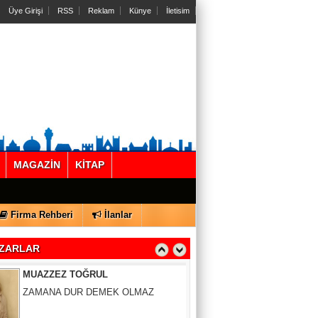
Üye Girişi
RSS
Reklam
Künye
İletisim
Gül Saydam
MAGAZİN
KİTAP
SEN BENİ UNUTSAN DA
Firma Rehberi
İlanlar
MUAZZEZ TOĞRUL
ZARLAR
ZAMANA DUR DEMEK OLMAZ
VAHAP DABAKAN Pirincin Taşları