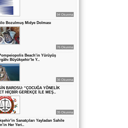
MUAZZEZ TOĞRUL
ZAMANA DUR DEMEK OLMAZ
94 Okunma
Kilo Bozulmuş Midye Dolması
VAHAP DABAKAN Pirincin Taşları
Kurdaki baskılanmanın ekonomideki
etkileri!
76 Okunma
Pompeiopolis Beach’in Yürüyüş
gâhı Büyükşehir’le Y..
36 Okunma
İN BAROSU: “ÇOCUĞA YÖNELİK
ET HİÇBİR GEREKÇE İLE MEŞ..
35 Okunma
şehir’in Sanatçıları Yayladan Sahile
n’in Her Yeri..