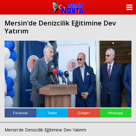
ANASAYFA
Mersin'de Denizcilik Eğitimine Dev
KATEGORİLER
Yatırım
YAZARLAR
ANKETLER
FOTO GALERİ
VİDEO GALERİ
KÜNYE
İLETİŞİM
Facebook
Twitter
Google+
Whatsapp
Mersin'de Denizcilik Eğitimine Dev Yatırım