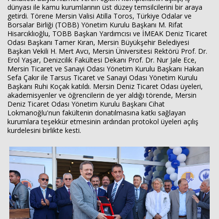
dünyası ile kamu kurumlarının üst düzey temsilcilerini bir araya
getirdi. Törene Mersin Valisi Atilla Toros, Türkiye Odalar ve
Borsalar Birliği (TOBB) Yönetim Kurulu Başkanı M. Rifat
Haberin Doğru Adresi.
Hisarcıklıoğlu, TOBB Başkan Yardımcısı ve İMEAK Deniz Ticaret
Odası Başkanı Tamer Kıran, Mersin Büyükşehir Belediyesi
Başkan Vekili H. Mert Avcı, Mersin Üniversitesi Rektörü Prof. Dr.
Erol Yaşar, Denizcilik Fakültesi Dekanı Prof. Dr. Nur Jale Ece,
Mersin Ticaret ve Sanayi Odası Yönetim Kurulu Başkanı Hakan
Sefa Çakır ile Tarsus Ticaret ve Sanayi Odası Yönetim Kurulu
Başkanı Ruhi Koçak katıldı. Mersin Deniz Ticaret Odası üyeleri,
akademisyenler ve öğrencilerin de yer aldığı törende, Mersin
Deniz Ticaret Odası Yönetim Kurulu Başkanı Cihat
Lokmanoğlu'nun fakültenin donatılmasına katkı sağlayan
kurumlara teşekkür etmesinin ardından protokol üyeleri açılış
kurdelesini birlikte kesti.