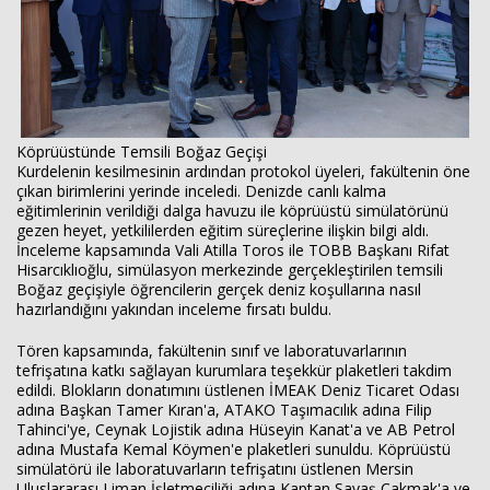
Köprüüstünde Temsili Boğaz Geçişi
Kurdelenin kesilmesinin ardından protokol üyeleri, fakültenin öne
çıkan birimlerini yerinde inceledi. Denizde canlı kalma
eğitimlerinin verildiği dalga havuzu ile köprüüstü simülatörünü
gezen heyet, yetkililerden eğitim süreçlerine ilişkin bilgi aldı.
İnceleme kapsamında Vali Atilla Toros ile TOBB Başkanı Rifat
Hisarcıklıoğlu, simülasyon merkezinde gerçekleştirilen temsili
Boğaz geçişiyle öğrencilerin gerçek deniz koşullarına nasıl
hazırlandığını yakından inceleme fırsatı buldu.
Tören kapsamında, fakültenin sınıf ve laboratuvarlarının
tefrişatına katkı sağlayan kurumlara teşekkür plaketleri takdim
edildi. Blokların donatımını üstlenen İMEAK Deniz Ticaret Odası
adına Başkan Tamer Kıran'a, ATAKO Taşımacılık adına Filip
Tahinci'ye, Ceynak Lojistik adına Hüseyin Kanat'a ve AB Petrol
adına Mustafa Kemal Köymen'e plaketleri sunuldu. Köprüüstü
simülatörü ile laboratuvarların tefrişatını üstlenen Mersin
Uluslararası Liman İşletmeciliği adına Kaptan Savaş Çakmak'a ve