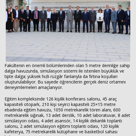
Fakültenin en önemli bölümlerinden olan 5 metre derinliğe sahip
dalga havuzunda, simülasyon sistemi ile istenilen büyüklük ve
tipte dalga; yüksek hızlı rüzgâr fanlarıyla da fırtına koşulları
oluşturulabiliyor. Bu sayede öğrencilerin gerçek deniz ortamını
deneyimlemeleri amaçlanıyor.
Eğitim kompleksinde 126 kişilik konferans salonu, 45 araç
kapasiteli otopark, 210 kişi seyirci kapasiteli 25×15 metre
ebadında eğitim havuzu, 1050 metrekarelik tören alanı, 600
metrekarelik sığınak, 13 adet derslik, 10 adet laboratuvar, 8 adet
simülasyon odası, 4 adet asansör, 14 kişilik dekanlık toplantı
salonu, 2 adet simülasyon eğitimi toplantı odası, 120 kişilik
kafeterya, 75 metrekarelik kütüphane ve basketbol sahası