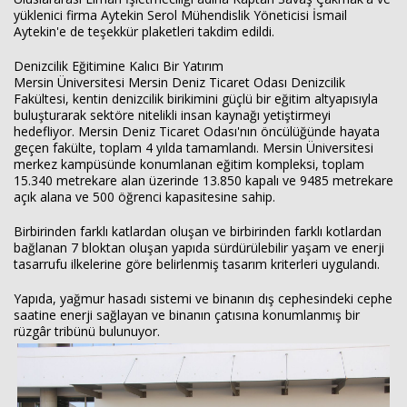
yüklenici firma Aytekin Serol Mühendislik Yöneticisi İsmail
Aytekin'e de teşekkür plaketleri takdim edildi.
Denizcilik Eğitimine Kalıcı Bir Yatırım
Mersin Üniversitesi Mersin Deniz Ticaret Odası Denizcilik
Fakültesi, kentin denizcilik birikimini güçlü bir eğitim altyapısıyla
buluşturarak sektöre nitelikli insan kaynağı yetiştirmeyi
hedefliyor. Mersin Deniz Ticaret Odası'nın öncülüğünde hayata
geçen fakülte, toplam 4 yılda tamamlandı. Mersin Üniversitesi
merkez kampüsünde konumlanan eğitim kompleksi, toplam
15.340 metrekare alan üzerinde 13.850 kapalı ve 9485 metrekare
açık alana ve 500 öğrenci kapasitesine sahip.
Birbirinden farklı katlardan oluşan ve birbirinden farklı kotlardan
bağlanan 7 bloktan oluşan yapıda sürdürülebilir yaşam ve enerji
tasarrufu ilkelerine göre belirlenmiş tasarım kriterleri uygulandı.
Yapıda, yağmur hasadı sistemi ve binanın dış cephesindeki cephe
saatine enerji sağlayan ve binanın çatısına konumlanmış bir
rüzgâr tribünü bulunuyor.