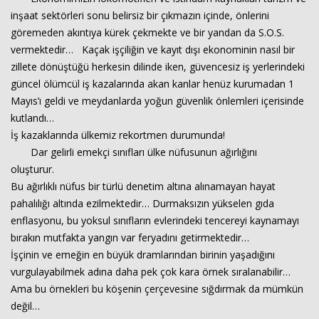
inşaat sektörleri sonu belirsiz bir çıkmazın içinde, önlerini
göremeden akıntıya kürek çekmekte ve bir yandan da S.O.S.
vermektedir… Kaçak işçiliğin ve kayıt dışı ekonominin nasıl bir
zillete dönüştüğü herkesin dilinde iken, güvencesiz iş yerlerindeki
güncel ölümcül iş kazalarında akan kanlar henüz kurumadan 1
Mayıs’ı geldi ve meydanlarda yoğun güvenlik önlemleri içerisinde
kutlandı…
İş kazaklarında ülkemiz rekortmen durumunda!
Dar gelirli emekçi sınıfları ülke nüfusunun ağırlığını
oluşturur.
Bu ağırlıklı nüfus bir türlü denetim altına alınamayan hayat
pahalılığı altında ezilmektedir… Durmaksızın yükselen gıda
enflasyonu, bu yoksul sınıfların evlerindeki tencereyi kaynamayı
bırakın mutfakta yangın var feryadını getirmektedir…
İşçinin ve emeğin en büyük dramlarından birinin yaşadığını
vurgulayabilmek adına daha pek çok kara örnek sıralanabilir…
Ama bu örnekleri bu köşenin çerçevesine sığdırmak da mümkün
değil…