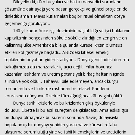
Dileyelim ki, tüm bu yakıcı ve hatta mahvedici sorunların
çözümüne dair ayağı yere basan gerçekçi ve güncel projeleri de
dinledik ama 1 Mayıs kutlamaları boş bir ritüel olmaktan öteye
Haberin Doğru Adresi.
geçemediği görülüyor…
140 yıl kadar önce işçi devriminin başlatıldığı ve işçi haklarının
kapitalizmin pençesinden söküle söküle alındığı en zengin ve en
kalkınmış ülke Amerika’da bile şu anda küresel krizin olumsuz
etkileri kol gezmeye başladı… ABD’deki kitlesel emekçi
tepkilerinin boyutları giderek artıyor… Dünya genelindeki duruma
baktığımızda da manzaralar iç açıcı değil. Yıllar boyunca
kazanılan istihdam ve üretim potansiyeli birkaç haftanın içinde
silindi ve yok oldu… Tahayyül bile edilemeyen, ancak kurgu
romanlarda ve filmlerde rastlanan bir felaket Pandemi
sonrasında dünyanın üzerine tüm ağırlığınca kâbus gibi çöktü…
Dünya tarihi krizlerle ve bu krizlerden çıkış öyküleriyle
doludur. Elbette ki bu acılı süreçten de çıkılacaktı. Ama eskisi gibi
bir dünya olmayacak bu sürecin sonunda. Savaş dolayısıyla
hırpalanmış bir dünyayı yeniden yaratma ve küresel refaha
ulaştırma sorumluluğu yine ve tabii ki emekçilerin ve üreticilerin