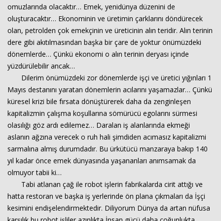
omuzlarında olacaktır… Emek, yenidünya düzenini de
oluşturacaktır… Ekonominin ve üretimin çarklarını döndürecek
olan, petrolden çok emekçinin ve üreticinin alın teridir. Alın terinin
dere gibi akıtılmasından başka bir çare de yoktur önümüzdeki
dönemlerde… Çünkü ekonomi o alın terinin deryası içinde
yüzdürülebilir ancak…
Dilerim önümüzdeki zor dönemlerde işçi ve üretici yığınları 1
Mayıs destanını yaratan dönemlerin acılarını yaşamazlar… Çünkü
küresel krizi bile fırsata dönüştürerek daha da zenginleşen
kapitalizmin çalışma koşullarına sömürücü egolarını sürmesi
olasılığı göz ardı edilemez… Daralan iş alanlarında ekmeği
aslanın ağzına verecek o ruh hali şimdiden acımasız kapitalizmi
sarmalına almış durumdadır. Bu ürkütücü manzaraya bakıp 140
yıl kadar önce emek dünyasında yaşananları anımsamak da
olmuyor tabii ki…
Tabi atlanan çağ ile robot işlerin fabrikalarda cirit attığı ve
hatta restoran ve başka iş yerlerinde ön plana çıkmaları da İşçi
kesimini endişelendirmektedir. Diliyorum Dünya da artan nüfusa
karşılık bu robot işliler azınlıkta İnsan gücü daha çoğunlukta