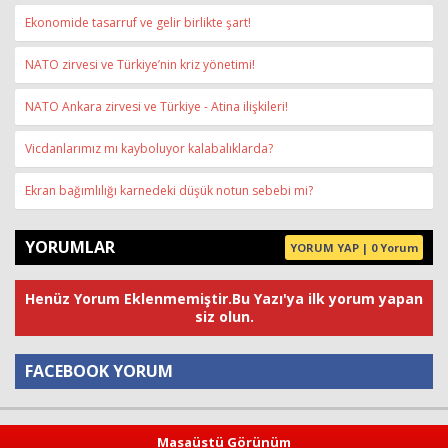
Ekonomide tasarruf ve gelir birlikte şart!
NATO zirvesi ve Türkiye’nin kriz yönetimi!
NATO Ankara zirvesi ve Türkiye - Atina ilişkileri!
Vicdanlarımız mı kayboluyor kalabalıklarda?
Ekran bağımlılığı karnedeki düşük notun sebebi mi?
YORUMLAR
YORUM YAP | 0 Yorum
Henüz Yorum Eklenmemiştir.Bu Yazı'ya ilk yorum yapan
siz olun.
FACEBOOK YORUM
Yorum
Masaüstü Görünüm