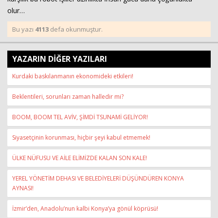
olur…
Bu yazı
4113
defa okunmuştur.
YAZARIN DİĞER YAZILARI
Kurdaki baskılanmanın ekonomideki etkileri!
Beklentileri, sorunları zaman halledir mi?
BOOM, BOOM TEL AVİV, ŞİMDİ TSUNAMİ GELİYOR!
Siyasetçinin korunması, hiçbir şeyi kabul etmemek!
ÜLKE NÜFUSU VE AİLE ELİMİZDE KALAN SON KALE!
YEREL YÖNETİM DEHASI VE BELEDİYELERİ DÜŞÜNDÜREN KONYA
AYNASI!
İzmir’den, Anadolu’nun kalbi Konya’ya gönül köprüsü!