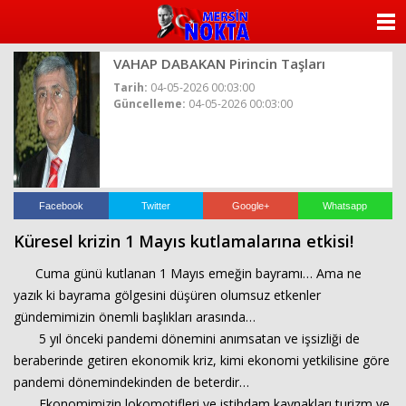
ANASAYFA
VAHAP DABAKAN Pirincin Taşları
KATEGORİLER
Tarih:
04-05-2026 00:03:00
Güncelleme:
04-05-2026 00:03:00
YAZARLAR
ANKETLER
FOTO GALERİ
Facebook
Twitter
Google+
Whatsapp
Küresel krizin 1 Mayıs kutlamalarına etkisi!
VİDEO GALERİ
Cuma günü kutlanan 1 Mayıs emeğin bayramı… Ama ne
KÜNYE
yazık ki bayrama gölgesini düşüren olumsuz etkenler
gündemimizin önemli başlıkları arasında…
İLETİŞİM
5 yıl önceki pandemi dönemini anımsatan ve işsizliği de
beraberinde getiren ekonomik kriz, kimi ekonomi yetkilisine göre
pandemi dönemindekinden de beterdir…
Ekonomimizin lokomotifleri ve istihdam kaynakları turizm ve