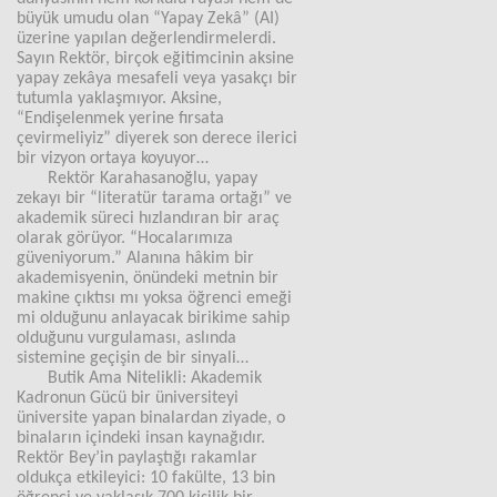
büyük umudu olan “Yapay Zekâ” (AI)
üzerine yapılan değerlendirmelerdi.
Sayın Rektör, birçok eğitimcinin aksine
yapay zekâya mesafeli veya yasakçı bir
tutumla yaklaşmıyor. Aksine,
“Endişelenmek yerine fırsata
çevirmeliyiz” diyerek son derece ilerici
bir vizyon ortaya koyuyor…
Rektör Karahasanoğlu, yapay
zekayı bir “literatür tarama ortağı” ve
akademik süreci hızlandıran bir araç
olarak görüyor. “Hocalarımıza
güveniyorum.” Alanına hâkim bir
akademisyenin, önündeki metnin bir
makine çıktısı mı yoksa öğrenci emeği
mi olduğunu anlayacak birikime sahip
olduğunu vurgulaması, aslında
sistemine geçişin de bir sinyali…
Butik Ama Nitelikli: Akademik
Kadronun Gücü bir üniversiteyi
üniversite yapan binalardan ziyade, o
binaların içindeki insan kaynağıdır.
Rektör Bey’in paylaştığı rakamlar
oldukça etkileyici: 10 fakülte, 13 bin