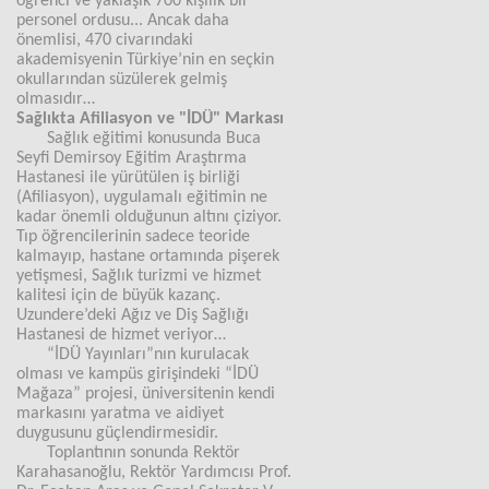
öğrenci ve yaklaşık 700 kişilik bir
personel ordusu... Ancak daha
önemlisi, 470 civarındaki
akademisyenin Türkiye’nin en seçkin
okullarından süzülerek gelmiş
olmasıdır…
Sağlıkta Afiliasyon ve "İDÜ" Markası
Sağlık eğitimi konusunda Buca
Seyfi Demirsoy Eğitim Araştırma
Hastanesi ile yürütülen iş birliği
(Afiliasyon), uygulamalı eğitimin ne
kadar önemli olduğunun altını çiziyor.
Tıp öğrencilerinin sadece teoride
kalmayıp, hastane ortamında pişerek
yetişmesi, Sağlık turizmi ve hizmet
kalitesi için de büyük kazanç.
Uzundere’deki Ağız ve Diş Sağlığı
Hastanesi de hizmet veriyor…
“İDÜ Yayınları”nın kurulacak
olması ve kampüs girişindeki “İDÜ
Mağaza” projesi, üniversitenin kendi
markasını yaratma ve aidiyet
duygusunu güçlendirmesidir.
Toplantının sonunda Rektör
Karahasanoğlu, Rektör Yardımcısı Prof.