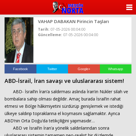
ANASAYFA
VAHAP DABAKAN Pirincin Taşları
KATEGORİLER
Tarih:
07-05-2026 00:04:00
Güncelleme:
07-05-2026 00:04:00
YAZARLAR
ANKETLER
FOTO GALERİ
Facebook
Twitter
Google+
Whatsapp
ABD-İsrail, İran savaşı ve uluslararası sistem!
VİDEO GALERİ
ABD- İsrail’in İran’a saldırması aslında İran’ın Nükler silah ve
KÜNYE
bombalara sahip olması değildir. Amaç burada İsrail’in rahat
etmesi ve Bölge hâkimiyetini sürdürüp genişlemek ve istediği
İLETİŞİM
ülkeye saldırıp topraklarına el koymasını sağlamaktır. Ayrıca
ABD’nin Orta Doğu’da tetikçiliğini yapmasıdır…
ABD ve İsrail’in İran’a yönelik saldırılarından sonra
uluslararası sistemin tamamen neo-realist bir düzlemde