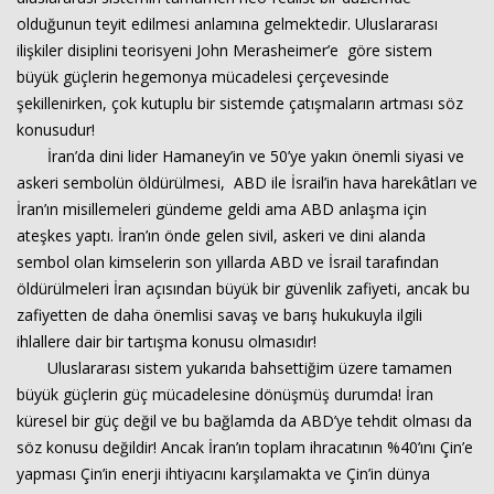
olduğunun teyit edilmesi anlamına gelmektedir. Uluslararası
ilişkiler disiplini teorisyeni John Merasheimer’e göre sistem
büyük güçlerin hegemonya mücadelesi çerçevesinde
şekillenirken, çok kutuplu bir sistemde çatışmaların artması söz
konusudur!
İran’da dini lider Hamaney’in ve 50’ye yakın önemli siyasi ve
askeri sembolün öldürülmesi, ABD ile İsrail’in hava harekâtları ve
İran’ın misillemeleri gündeme geldi ama ABD anlaşma için
ateşkes yaptı. İran’ın önde gelen sivil, askeri ve dini alanda
sembol olan kimselerin son yıllarda ABD ve İsrail tarafından
öldürülmeleri İran açısından büyük bir güvenlik zafiyeti, ancak bu
zafiyetten de daha önemlisi savaş ve barış hukukuyla ilgili
ihlallere dair bir tartışma konusu olmasıdır!
Uluslararası sistem yukarıda bahsettiğim üzere tamamen
büyük güçlerin güç mücadelesine dönüşmüş durumda! İran
küresel bir güç değil ve bu bağlamda da ABD’ye tehdit olması da
söz konusu değildir! Ancak İran’ın toplam ihracatının %40’ını Çin’e
yapması Çin’in enerji ihtiyacını karşılamakta ve Çin’in dünya