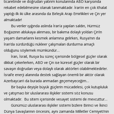
ticaretinde ve doğrudan yatırım konularında ABD karşısında
rekabet edebilmesine olanak tanımaktadır. İran’ın en çok ithalat
yaptığı ilk iki ülke arasında da Birleşik Arap Emirlikleri ve Çin yer
Haberin Doğru Adresi.
almaktadır!
Bu veriler ışığında aslında İran’a yapılan saldırı, Hürmüz
Boğazının ablukaya alınması, bir bakıma dolaylı yoldan Çin’in
yaşam damarlarını kesmek anlamına gelirken, Rusya’nın da
İran’da sürdürdüğü nükleer çalışmaları durdurma amaçlı
olduğunu söylemek mümkündür…
İran, İsrail, Rusya bu süreç içerisinde bölgesel güçler olarak
dikkat çekerlerken, ABD ve Çin ise küresel güçler olarak bir
savaşın doğrudan veya dolaylı olarak aktörleri olabilmektedirler.
İsrail’e enerji alanında destek sağlayan önemli bir aktör olarak
Azerbaycan’ı da burada anmadan geçemeyeceğim…
Bir başka deyişle büyük güçlerin mücadelesi, çok kutupluluk
ve çatışmacı bir uluslararası ilişkiler sistemi söz konusu
olmaktadır. Bu sitem içerisinde vesayet sistemi de mevcuttur…
Günümüz uluslararası ilişkiler sistemi bizlere Birinci ve İkinci
Dünya Savaşlarının öncesini, aynı zamanda Milletler Cemiyeti’nin