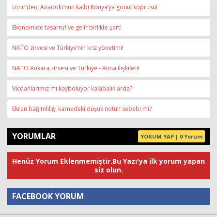
İzmir’den, Anadolu’nun kalbi Konya’ya gönül köprüsü!
Ekonomide tasarruf ve gelir birlikte şart!
NATO zirvesi ve Türkiye’nin kriz yönetimi!
NATO Ankara zirvesi ve Türkiye - Atina ilişkileri!
Vicdanlarımız mı kayboluyor kalabalıklarda?
Ekran bağımlılığı karnedeki düşük notun sebebi mi?
YORUMLAR
YORUM YAP | 0 Yorum
Henüz Yorum Eklenmemiştir.Bu Yazı'ya ilk yorum yapan
siz olun.
FACEBOOK YORUM