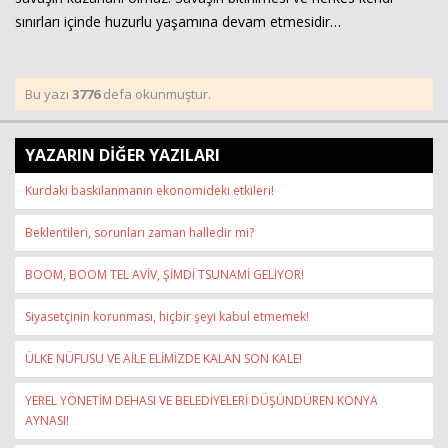
sınırları içinde huzurlu yaşamına devam etmesidir…
Bu yazı
3776
defa okunmuştur.
YAZARIN DİĞER YAZILARI
Kurdaki baskılanmanın ekonomideki etkileri!
Beklentileri, sorunları zaman halledir mi?
BOOM, BOOM TEL AVİV, ŞİMDİ TSUNAMİ GELİYOR!
Siyasetçinin korunması, hiçbir şeyi kabul etmemek!
ÜLKE NÜFUSU VE AİLE ELİMİZDE KALAN SON KALE!
YEREL YÖNETİM DEHASI VE BELEDİYELERİ DÜŞÜNDÜREN KONYA
AYNASI!