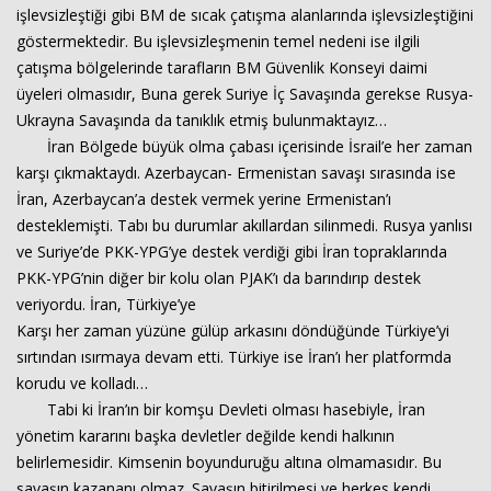
işlevsizleştiği gibi BM de sıcak çatışma alanlarında işlevsizleştiğini
göstermektedir. Bu işlevsizleşmenin temel nedeni ise ilgili
çatışma bölgelerinde tarafların BM Güvenlik Konseyi daimi
üyeleri olmasıdır, Buna gerek Suriye İç Savaşında gerekse Rusya-
Ukrayna Savaşında da tanıklık etmiş bulunmaktayız…
İran Bölgede büyük olma çabası içerisinde İsrail’e her zaman
karşı çıkmaktaydı. Azerbaycan- Ermenistan savaşı sırasında ise
İran, Azerbaycan’a destek vermek yerine Ermenistan’ı
desteklemişti. Tabı bu durumlar akıllardan silinmedi. Rusya yanlısı
ve Suriye’de PKK-YPG’ye destek verdiği gibi İran topraklarında
PKK-YPG’nin diğer bir kolu olan PJAK’ı da barındırıp destek
veriyordu. İran, Türkiye’ye
Karşı her zaman yüzüne gülüp arkasını döndüğünde Türkiye’yi
sırtından ısırmaya devam etti. Türkiye ise İran’ı her platformda
korudu ve kolladı…
Tabi ki İran’ın bir komşu Devleti olması hasebiyle, İran
yönetim kararını başka devletler değilde kendi halkının
belirlemesidir. Kimsenin boyunduruğu altına olmamasıdır. Bu
savaşın kazananı olmaz. Savaşın bitirilmesi ve herkes kendi