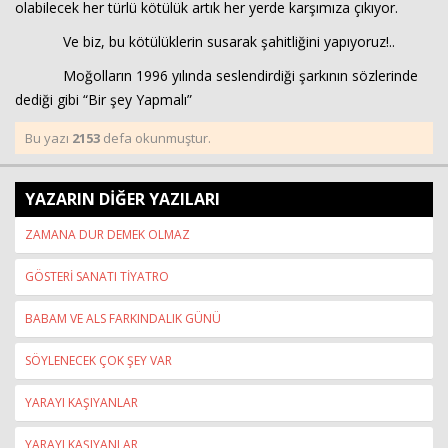
olabilecek her türlü kötülük artık her yerde karşımıza çıkıyor.
Ve biz, bu kötülüklerin susarak şahitliğini yapıyoruz!..
Moğolların 1996 yılında seslendirdiği şarkının sözlerinde
dediği gibi “Bir şey Yapmalı”
Bu yazı
2153
defa okunmuştur.
YAZARIN DİĞER YAZILARI
ZAMANA DUR DEMEK OLMAZ
GÖSTERİ SANATI TİYATRO
BABAM VE ALS FARKINDALIK GÜNÜ
SÖYLENECEK ÇOK ŞEY VAR
YARAYI KAŞIYANLAR
YARAYI KAŞIYANLAR