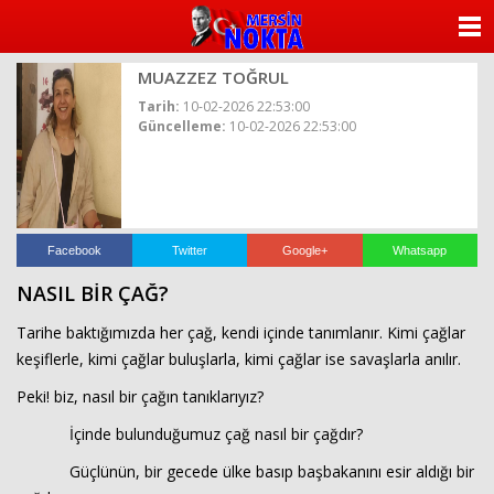
ANASAYFA
MUAZZEZ TOĞRUL
KATEGORİLER
Tarih:
10-02-2026 22:53:00
Güncelleme:
10-02-2026 22:53:00
YAZARLAR
ANKETLER
FOTO GALERİ
Facebook
Twitter
Google+
Whatsapp
NASIL BİR ÇAĞ?
VİDEO GALERİ
Tarihe baktığımızda her çağ, kendi içinde tanımlanır. Kimi çağlar
KÜNYE
keşiflerle, kimi çağlar buluşlarla, kimi çağlar ise savaşlarla anılır.
Peki! biz, nasıl bir çağın tanıklarıyız?
İLETİŞİM
İçinde bulunduğumuz çağ nasıl bir çağdır?
Güçlünün, bir gecede ülke basıp başbakanını esir aldığı bir