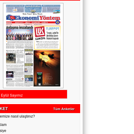
KET
Tüm Anketler
emize nasıl ulaştınız?
klam
siye