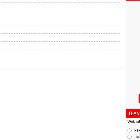
AN
Web sit
Re
Tav