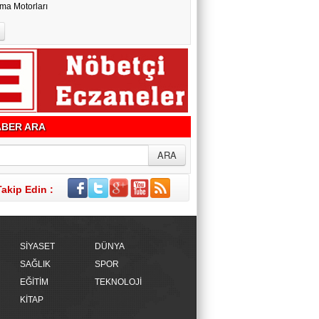
ma Motorları
BER ARA
Takip Edin :
SİYASET
DÜNYA
SAĞLIK
SPOR
EĞİTİM
TEKNOLOJİ
KİTAP