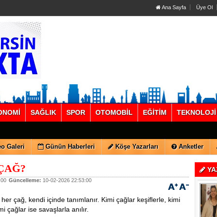
Ana Sayfa
Üye Ol
ONOMİ
SAĞLIK
SPOR
OTOMOBİL
EĞİTİM
TEKNOLOJİ
o Galeri
Günün Haberleri
Köşe Yazarları
Anketler
 ÇAĞ?
YA
:00
Güncelleme:
10-02-2026 22:53:00
her çağ, kendi içinde tanımlanır. Kimi çağlar keşiflerle, kimi
mi çağlar ise savaşlarla anılır.