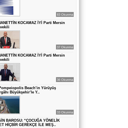
MUAZZEZ TOĞRUL
ZAMANA DUR DEMEK OLMAZ
83 Okunma
ANETTİN KOCAMAZ İYİ Parti Mersin
vekili
VAHAP DABAKAN Pirincin Taşları
Kurdaki baskılanmanın ekonomideki
etkileri!
37 Okunma
ANETTİN KOCAMAZ İYİ Parti Mersin
vekili
36 Okunma
Pompeiopolis Beach’in Yürüyüş
gâhı Büyükşehir’le Y..
33 Okunma
İN BAROSU: “ÇOCUĞA YÖNELİK
ET HİÇBİR GEREKÇE İLE MEŞ..