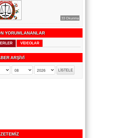
33 Okunma
N YORUMLANANLAR
ERLER
VİDEOLAR
BER ARŞİVİ
ZETEMİZ