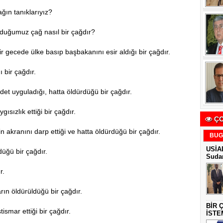
çağın tanıklarıyız?
muz çağ nasıl bir çağdır?
de ülke basıp başbakanını esir aldığı bir çağdır.
ir çağdır.
yguladığı, hatta öldürdüğü bir çağdır.
lık ettiği bir çağdır.
ÇO
anını darp ettiği ve hatta öldürdüğü bir çağdır.
BUG
USİAD
ü bir çağdır.
Sudan
r.
 öldürüldüğü bir çağdır.
BİR 
mar ettiği bir çağdır.
İSTE