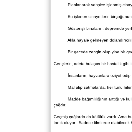
Planlanarak vahşice işlenmiş cinayetl
Bu işlenen cinayetlerin birçoğunun fai
Gösterişli binaların, depremde yerle bi
Akla hayale gelmeyen dolandırıcılık va
Bir gecede zengin olup yine bir gecede
Gençlerin, adeta bulaşıcı bir hastalık gibi i
İnsanların, hayvanlara eziyet edip öl
Mal alıp satmalarda, her türlü hilenin 
Madde bağımlılığının arttığı ve kullan
çağdır.
Geçmiş çağlarda da kötülük vardı. Ama bu
tanık oluyor. Sadece filmlerde olabilecek h