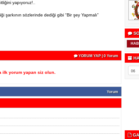
ğini yapıyoruz!..
arkının sözlerinde dediği gibi “Bir şey Yapmalı”
SO
HAB
YORUM YAP | 0 Yorum
HA
 ilk yorum yapan siz olun.
Yorum
GA