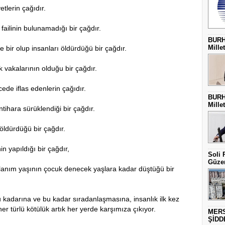
erin çağıdır.
linin bulunamadığı bir çağdır.
BURH
Millet
r olup insanları öldürdüğü bir çağdır.
kalarının olduğu bir çağdır.
 iflas edenlerin çağıdır.
BURH
Millet
ntihara sürüklendiği bir çağdır.
dürdüğü bir çağdır.
yapıldığı bir çağdır,
Soli 
Güzer
ım yaşının çocuk denecek yaşlara kadar düştüğü bir
 kadarına ve bu kadar sıradanlaşmasına, insanlık ilk kez
er türlü kötülük artık her yerde karşımıza çıkıyor.
MERS
ŞİDD