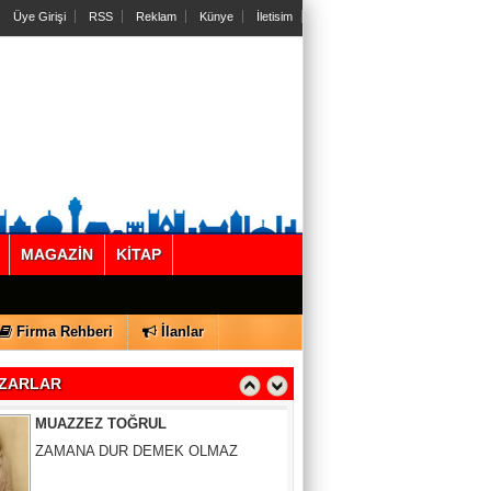
Üye Girişi
RSS
Reklam
Künye
İletisim
Gül Saydam
MAGAZİN
KİTAP
SEN BENİ UNUTSAN DA
Firma Rehberi
İlanlar
MUAZZEZ TOĞRUL
ZARLAR
ZAMANA DUR DEMEK OLMAZ
VAHAP DABAKAN Pirincin Taşları