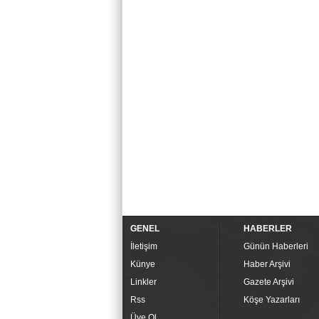
GENEL
HABERLER
İletişim
Günün Haberleri
Künye
Haber Arşivi
Linkler
Gazete Arşivi
Rss
Köşe Yazarları
Üye Ol