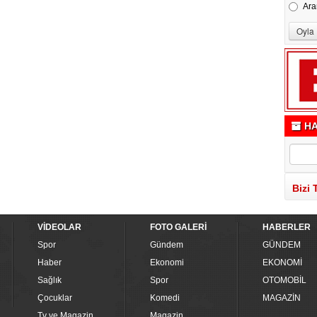
Ara
HA
Bizi 
VİDEOLAR
FOTO GALERİ
HABERLER
Spor
Gündem
GÜNDEM
Haber
Ekonomi
EKONOMİ
Sağlık
Spor
OTOMOBİL
Çocuklar
Komedi
MAGAZİN
Tv ve Magazin
Magazin