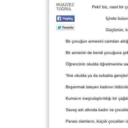
MUAZZEZ
Peki! biz, nasıl bir 
TOĞRUL
İçinde bulunduğu
Güçlünün, bir gece
Bir çocuğun annesini camdan attığı b
Bir annenin de kendi çocuğuna şiddet u
Öğrencinin okulda öğretmenine saygısız
Yine okulda ya da sokakta gençlerin akr
Boşanmak isteyen kadının öldürüldüğ
Kumarın meşrulaştırıldığı bir çağdı
Savaş adı altında kadın ve çocukların
Parası olanların, küçük çocukları istis