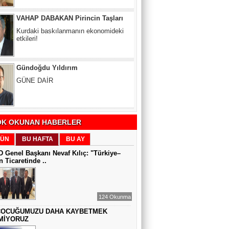
Kurdaki baskılanmanın ekonomideki
etkileri!
Gündoğdu Yıldırım
GÜNE DAİR
Zeynel Aslan
SATILAMAYAN MÜLK YOKTUR,
YANLIŞ FİYAT VARDIR
K OKUNAN HABERLER
Sıddıka BALAKAN
ÜN
BU HAFTA
BU AY
DİJİTAL VİCDAN
 Genel Başkanı Nevaf Kılıç: "Türkiye–
 Ticaretinde ..
Gül Saydam
124 Okunma
SEN BENİ UNUTSAN DA
ÇOCUĞUMUZU DAHA KAYBETMEK
MİYORUZ