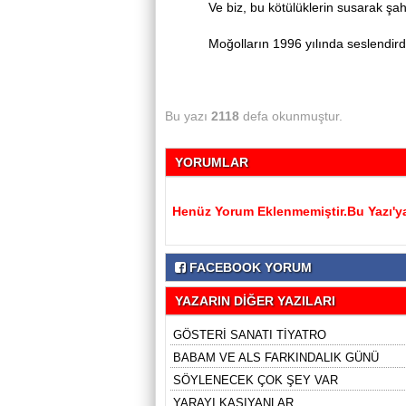
Ve biz, bu kötülüklerin susarak şahitli
Moğolların 1996 yılında seslendirdiği ş
Bu yazı
2118
defa okunmuştur.
YORUMLAR
Henüz Yorum Eklenmemiştir.Bu Yazı'ya
FACEBOOK YORUM
YAZARIN DİĞER YAZILARI
GÖSTERİ SANATI TİYATRO
BABAM VE ALS FARKINDALIK GÜNÜ
SÖYLENECEK ÇOK ŞEY VAR
YARAYI KAŞIYANLAR