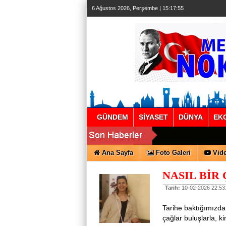
6 Ağustos 2026, Perşembe | 15:17:56
GÜNDEM
SİYASET
DÜNYA
EK
Ana Sayfa
Foto Galeri
Vide
NASIL BİR
Tarih:
10-02-2026 22:53
Tarihe baktığımızda 
çağlar buluşlarla, ki