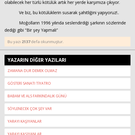
olabilecek her türlü kötülük artık her yerde karşımıza çıkıyor.
Ve biz, bu kötülüklerin susarak şahitliğini yapıyoruz!..
Moğolların 1996 yılında seslendirdiği şarkının sözlerinde
dediği gibi “Bir şey Yapmalı”
Bu yazı
2137
defa okunmuştur.
YAZARIN DİĞER YAZILARI
ZAMANA DUR DEMEK OLMAZ
GÖSTERİ SANATI TİYATRO
BABAM VE ALS FARKINDALIK GÜNÜ
SÖYLENECEK ÇOK ŞEY VAR
YARAYI KAŞIYANLAR
YARAYI KAŞIYANLAR