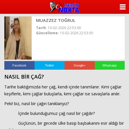
ANASAYFA
MUAZZEZ TOĞRUL
KATEGORİLER
Tarih:
10-02-2026 22:53:00
Güncelleme:
10-02-2026 22:53:00
YAZARLAR
ANKETLER
FOTO GALERİ
Facebook
Twitter
Google+
Whatsapp
NASIL BİR ÇAĞ?
VİDEO GALERİ
Tarihe baktığımızda her çağ, kendi içinde tanımlanır. Kimi çağlar
KÜNYE
keşiflerle, kimi çağlar buluşlarla, kimi çağlar ise savaşlarla anılır.
Peki! biz, nasıl bir çağın tanıklarıyız?
İLETİŞİM
İçinde bulunduğumuz çağ nasıl bir çağdır?
Güçlünün, bir gecede ülke basıp başbakanını esir aldığı bir