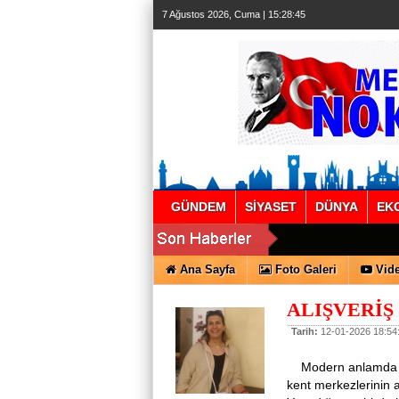
7 Ağustos 2026, Cuma | 15:28:45
GÜNDEM
SİYASET
DÜNYA
EK
Ana Sayfa
Foto Galeri
Vide
ALIŞVERİŞ
Tarih:
12-01-2026 18:54
Modern anlamda alı
kent merkezlerinin a