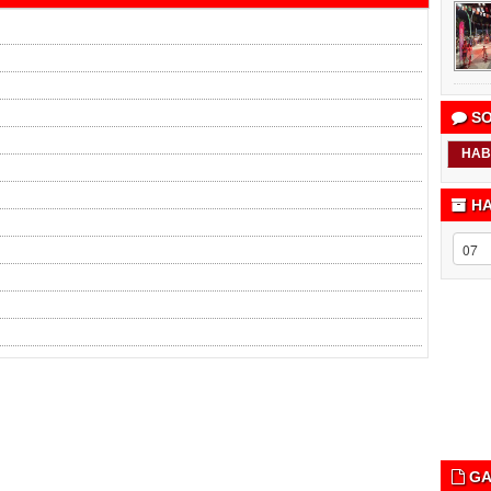
SO
HAB
HA
GA