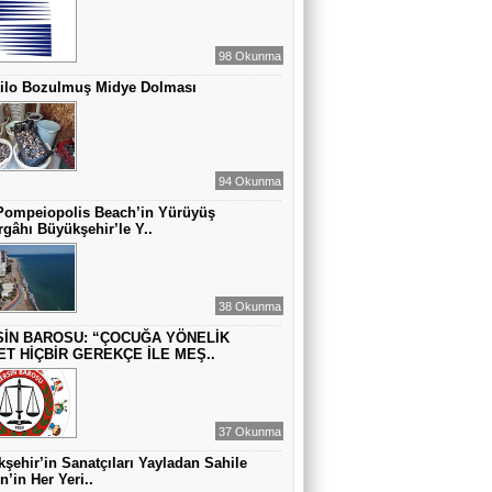
ZAMANA DUR DEMEK OLMAZ
98 Okunma
Kilo Bozulmuş Midye Dolması
VAHAP DABAKAN Pirincin Taşları
Kurdaki baskılanmanın ekonomideki
etkileri!
94 Okunma
Pompeiopolis Beach’in Yürüyüş
gâhı Büyükşehir’le Y..
38 Okunma
İN BAROSU: “ÇOCUĞA YÖNELİK
ET HİÇBİR GEREKÇE İLE MEŞ..
37 Okunma
şehir’in Sanatçıları Yayladan Sahile
n’in Her Yeri..