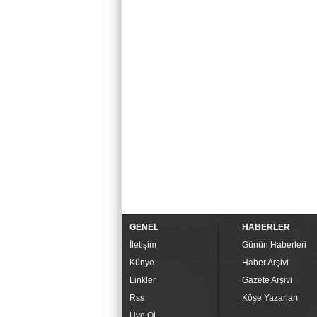
GENEL
HABERLER
İletişim
Günün Haberleri
Künye
Haber Arşivi
Linkler
Gazete Arşivi
Rss
Köşe Yazarları
Üye Ol