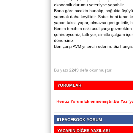
ekonomik durumu yeterliyse yapabilir.
Bana göre sıcakta bunalıp, soğukta üşüyü
yapmak daha keyiflidir. Satıcı beni tanır, k
yapar, taksit yapar, olmazsa geri getirilir, h
Benim tercihim eski usul çarşı gezmekten 
şehirdeyseniz; tatlı yer, simitle şalgam i
dönersiniz.
Ben çarşı AVM’yi tercih ederim. Siz hangisi
MUAZZEZ
Bu yazı
2249
defa okunmuştur.
YORUMLAR
Henüz Yorum Eklenmemiştir.Bu Yazı'ya
FACEBOOK YORUM
YAZARIN DİĞER YAZILARI