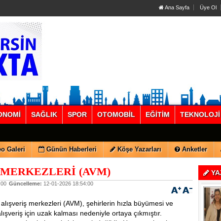
Ana Sayfa
Üye Ol
ONOMİ
SAĞLIK
SPOR
OTOMOBİL
EĞİTİM
TEKNOLOJİ
o Galeri
Günün Haberleri
Köşe Yazarları
Anketler
 MERKEZLERİ (AVM)
YA
:00
Güncelleme:
12-01-2026 18:54:00
şveriş merkezleri (AVM), şehirlerin hızla büyümesi ve
lışveriş için uzak kalması nedeniyle ortaya çıkmıştır.