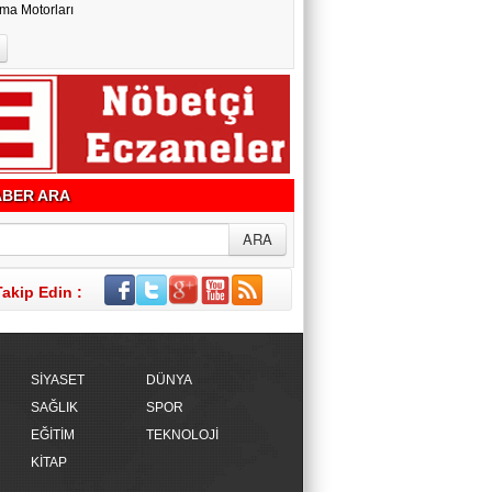
ma Motorları
BER ARA
Takip Edin :
SİYASET
DÜNYA
SAĞLIK
SPOR
EĞİTİM
TEKNOLOJİ
KİTAP