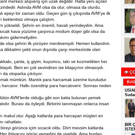
nt merkezi alışveriş için uzak değildir. Hatta yeni açılan
indedir. Aslında AVM olsa da olur, olmasa da olurdu.
lı epeyi bir zaman oldu. Geçen gün iş çıkışında AVM’ye ilk
n beklentisiz olmaya çalıştım.
m yükseldi. Şehrin en önemli, havalı yerindeydim. Ama
z, sıcak hava yüzüme çarpınca modum düşer gibi olsa da
akımı gidermeliydim.
e olsa şehrin ilk yürüyen merdiveniydi. Hemen kullandım.
rka dikkatimi çekti onun dışında çarşı merkezinde olan
yakkabı, çanta, iç giyim, kuyumcu, takı ve kozmetikten her
aydı. Beni en çok sevindiren ise kitapçının olmasıydı.
ÇO
 da otoparka çıkılıyor.
ılamak mümkün. Mantık para harcamak üzerine kuruludur.
BUG
a harcanır. Halkı özendirip para harcatıverir. Sonrası neden
USİAD
Sudan
r. Bütün AVM’lerde olduğu gibi son katta bulunan yemek
tıdır. Burası da öyleydi. Birbirini tanımayan onlarca insan
arı makul olur. Aşağı katlarda para harcayan müşteri en
 rahatlatır.
BİR 
 bireyi görünce içim sıcacık oldu. Dört mevsim katlarda
İSTE
. Her ihtiyacını görüp yemeğini de yiyebilir. Ama bunları