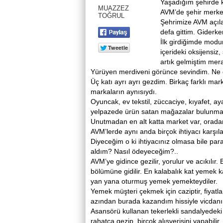
Yaşadığım şehirde ke
MUAZZEZ
AVM’de şehir merkez
TOĞRUL
Şehrimize AVM açıla
defa gittim. Giderke
İlk girdiğimde modu
içerideki oksijensi
artık gelmiştim mer
Yürüyen merdiveni görünce sevindim. Ne d
Üç katı ayrı ayrı gezdim. Birkaç farklı ma
markaların aynısıydı.
Oyuncak, ev tekstil, züccaciye, kıyafet, a
yelpazede ürün satan mağazalar bulunmakt
Unutmadan en alt katta market var, oradan
AVM’lerde aynı anda birçok ihtiyacı karş
Diyeceğim o ki ihtiyacınız olmasa bile par
aldım? Nasıl ödeyeceğim?..
AVM’ye gidince gezilir, yorulur ve acıkılı
bölümüne gidilir. En kalabalık kat yemek ka
yan yana oturmuş yemek yemekteydiler.
Yemek müşteri çekmek için caziptir, fiyatl
azından burada kazandım hissiyle vicdanını
Asansörü kullanan tekerlekli sandalyedeki
rahatça gezip, birçok alışverişini yapabilir