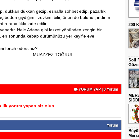
p, dükkan dükkan gezip, esnafla sohbet edip, pazarlık
aç beden giydiğimi, zevkimi bilir, öneri de bulunur, indirim
atta rahatlıkla iade edilir.
200 
yanadır. Hele Adana gibi lezzet yönünden zengin bir
çer, en sonunda kebap dürümünüzü yer keyifle eve
ni tercih edersiniz?
 TOĞRUL
Soli 
Güzer
YORUM YAP | 0 Yorum
MERS
ŞİDD
 ilk yorum yapan siz olun.
Yorum
Büyük
Mersi