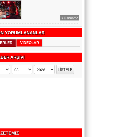
30 Okunma
N YORUMLANANLAR
ERLER
VİDEOLAR
BER ARŞİVİ
ZETEMİZ