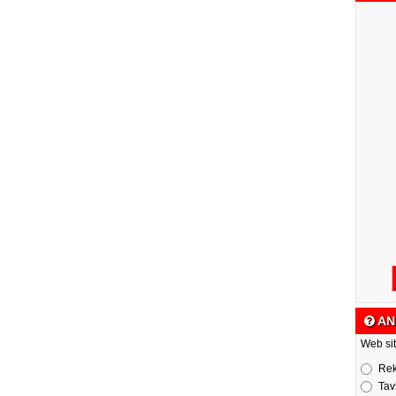
AN
Web sit
Re
Tav