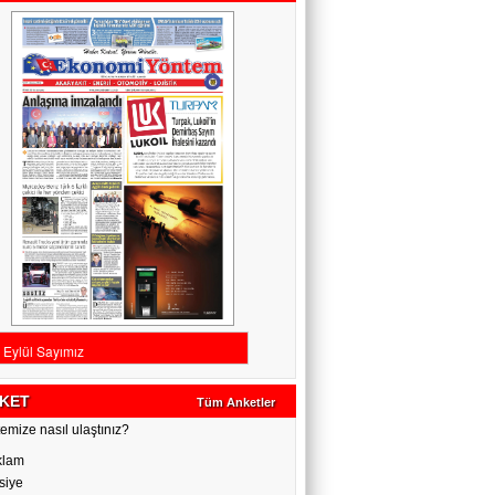
KET
Tüm Anketler
emize nasıl ulaştınız?
klam
siye