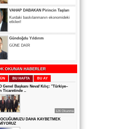
Gündoğdu Yıldırım
GÜNE DAİR
Zeynel Aslan
SATILAMAYAN MÜLK YOKTUR,
YANLIŞ FİYAT VARDIR
K OKUNAN HABERLER
Sıddıka BALAKAN
DİJİTAL VİCDAN
ÜN
BU HAFTA
BU AY
 Genel Başkanı Nevaf Kılıç: "Türkiye–
 Ticaretinde ..
Gül Saydam
SEN BENİ UNUTSAN DA
126 Okunma
ÇOCUĞUMUZU DAHA KAYBETMEK
MİYORUZ
MUAZZEZ TOĞRUL