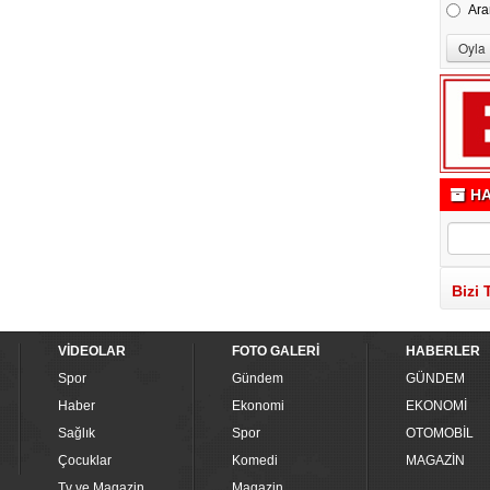
Ara
HA
Bizi 
VİDEOLAR
FOTO GALERİ
HABERLER
Spor
Gündem
GÜNDEM
Haber
Ekonomi
EKONOMİ
Sağlık
Spor
OTOMOBİL
Çocuklar
Komedi
MAGAZİN
Tv ve Magazin
Magazin