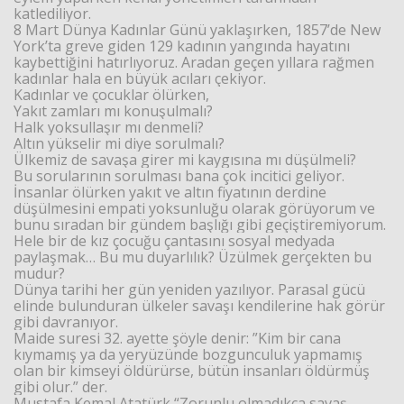
katlediliyor.
8 Mart Dünya Kadınlar Günü yaklaşırken, 1857’de New
York’ta greve giden 129 kadının yangında hayatını
Haberin Doğru Adresi.
kaybettiğini hatırlıyoruz. Aradan geçen yıllara rağmen
kadınlar hala en büyük acıları çekiyor.
Kadınlar ve çocuklar ölürken,
Yakıt zamları mı konuşulmalı?
Halk yoksullaşır mı denmeli?
Altın yükselir mi diye sorulmalı?
Ülkemiz de savaşa girer mi kaygısına mı düşülmeli?
Bu sorularının sorulması bana çok incitici geliyor.
İnsanlar ölürken yakıt ve altın fiyatının derdine
düşülmesini empati yoksunluğu olarak görüyorum ve
bunu sıradan bir gündem başlığı gibi geçiştiremiyorum.
Hele bir de kız çocuğu çantasını sosyal medyada
paylaşmak… Bu mu duyarlılık? Üzülmek gerçekten bu
mudur?
Dünya tarihi her gün yeniden yazılıyor. Parasal gücü
elinde bulunduran ülkeler savaşı kendilerine hak görür
gibi davranıyor.
Maide suresi 32. ayette şöyle denir: ”Kim bir cana
kıymamış ya da yeryüzünde bozgunculuk yapmamış
olan bir kimseyi öldürürse, bütün insanları öldürmüş
gibi olur.” der.
Mustafa Kemal Atatürk “Zorunlu olmadıkça savaş