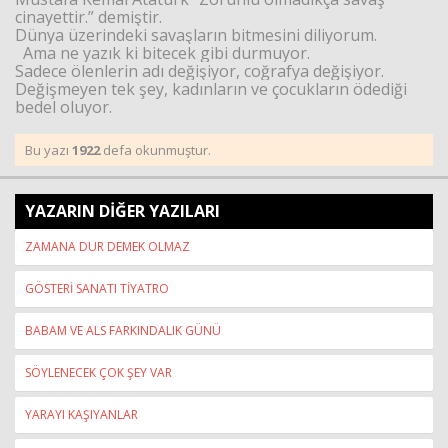
cinayettir.” demiştir.
Dünya üzerindeki savaşların bitmesini diliyorum.
Ama ne yazık ki bitecek gibi durmuyor.
Sadece ölenlerin adı değişiyor, coğrafya değişiyor.
Değişmeyen tek şey, kadınların ve çocukların ödediği
bedel oluyor.
Bu yazı
1922
defa okunmuştur.
YAZARIN DİĞER YAZILARI
ZAMANA DUR DEMEK OLMAZ
GÖSTERİ SANATI TİYATRO
BABAM VE ALS FARKINDALIK GÜNÜ
SÖYLENECEK ÇOK ŞEY VAR
YARAYI KAŞIYANLAR