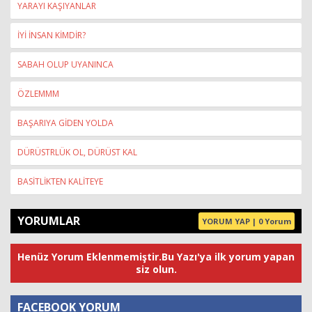
YARAYI KAŞIYANLAR
İYİ İNSAN KİMDİR?
SABAH OLUP UYANINCA
ÖZLEMMM
BAŞARIYA GİDEN YOLDA
DÜRÜSTRLÜK OL, DÜRÜST KAL
BASİTLİKTEN KALİTEYE
YORUMLAR
YORUM YAP | 0 Yorum
Henüz Yorum Eklenmemiştir.Bu Yazı'ya ilk yorum yapan
siz olun.
FACEBOOK YORUM