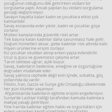
çocuğunun olduğunu dile getirirken vicdani bir
sorgulama yaptı. Ancak yapılan bu vicdani sorgulama
gerçeği değiştirmiyor.
Savaşın hayatta kalan kadın ve çocuklara etkisi çok
katmanlıdır.
Savaş esnasında evler yıkılır, kadın ve çocuklar göçe
zorlanır.
Mülteci kamplarında güvenlik riski artar.
Tek başına kalan kadınlar daha savunmasız hale gelir.
Doğum hizmetleri aksar, gebe kadınlar risk altında kalır.
Hijyen ürünlerine erişim zorlaşır.
Kız çocuklar okuldan alınıp erken yaşta evlendirilir.
Ucuz iş gücü ve güvencesiz çalışma artar.
Tarım sekteye uğrar, açlık büyür.
Savaş, kadınların bedenine, emeğine ve özgürlüğüne
doğrudan müdahale eder.
Savaş yalnızca cephede değil evin içinde, sokakta, göç
yollarında da vardır.
Filistin, İran, Gazze ve Suriye gibi Ortadoğu ülkelerinde
her gün ölümler yaşanıyor.
Afganistan’da kadınların eğitime erişimi engelleniyor.
Suriye’de Lazkiye Valiliği tarafından kamuda kadınlara
makyaj yasağı getiriliyor.
Yine İran’da kadınlar eğitim hakkı ve özgürlükleri için
eylem yaparken kendi yönetimleri tarafından