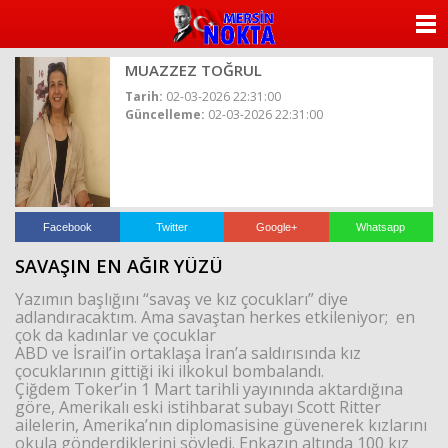
ANASAYFA
MUAZZEZ TOĞRUL
KATEGORİLER
Tarih:
02-03-2026 22:31:00
Güncelleme:
02-03-2026 22:31:00
YAZARLAR
ANKETLER
FOTO GALERİ
Facebook
Twitter
Google+
Whatsapp
SAVAŞIN EN AĞIR YÜZÜ
VİDEO GALERİ
Yazımın başlığını “savaş ve kız çocukları” diye
adlandıracaktım. Ama savaştan herkes etkileniyor; en
KÜNYE
çok da kadınlar ve çocuklar
ABD ve İsrail’in ortaklaşa İran’a saldırısında kız
çocuklarının gittiği iki ilkokul bombalandı.
İLETİŞİM
Çiğdem Toker’in 1 Mart tarihli yayınında aktardığına
göre, Amerikalı eski istihbarat subayı Scott Ritter
ailelerin, Amerika’nın diplomasisine güvenerek kızlarını
okula gönderdiklerini söyledi. Enkazın altında 100 kız