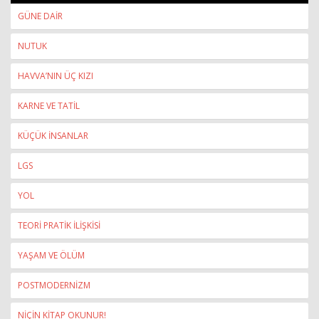
GÜNE DAİR
NUTUK
HAVVA’NIN ÜÇ KIZI
KARNE VE TATİL
KÜÇÜK İNSANLAR
LGS
YOL
TEORİ PRATİK İLİŞKİSİ
YAŞAM VE ÖLÜM
POSTMODERNİZM
NİÇİN KİTAP OKUNUR!