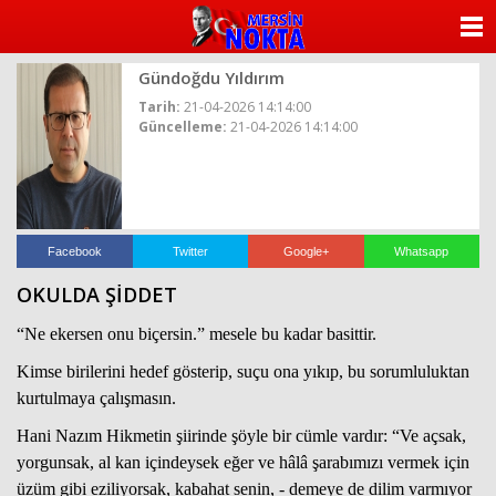
ANASAYFA
Gündoğdu Yıldırım
KATEGORİLER
Tarih:
21-04-2026 14:14:00
Güncelleme:
21-04-2026 14:14:00
YAZARLAR
ANKETLER
FOTO GALERİ
Facebook
Twitter
Google+
Whatsapp
OKULDA ŞİDDET
VİDEO GALERİ
“Ne ekersen onu biçersin.” mesele bu kadar basittir.
KÜNYE
Kimse birilerini hedef gösterip, suçu ona yıkıp, bu sorumluluktan
kurtulmaya çalışmasın.
İLETİŞİM
Hani Nazım Hikmetin şiirinde şöyle bir cümle vardır: “Ve açsak,
yorgunsak, al kan içindeysek eğer ve hâlâ şarabımızı vermek için
üzüm gibi eziliyorsak, kabahat senin, - demeye de dilim varmıyor