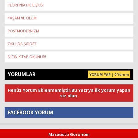
TEORİ PRATİK İLİŞKİSİ
YAŞAM VE ÖLÜM
POSTMODERNİZM
OKULDA ŞİDDET
NİÇİN KİTAP OKUNUR!
YORUMLAR
YORUM YAP | 0 Yorum
Henüz Yorum Eklenmemiştir.Bu Yazı'ya ilk yorum yapan
siz olun.
FACEBOOK YORUM
Yorum
Masaüstü Görünüm