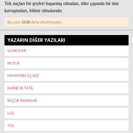
Tek suçları bir şeyleri başarmış olmaları, ülke çapında bir üne
kavuşmaları, bilinir olmalarıdır.
Bu yazı
2328
defa okunmuştur.
YAZARIN DİĞER YAZILARI
GÜNE DAİR
NUTUK
HAVVA’NIN ÜÇ KIZI
KARNE VE TATİL
KÜÇÜK İNSANLAR
LGS
YOL