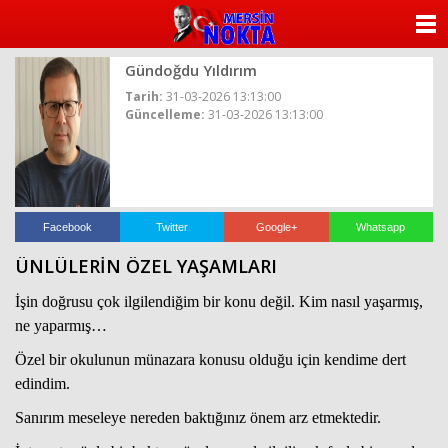
ANASAYFA
Gündoğdu Yıldırım
KATEGORİLER
Tarih:
31-03-2026 13:13:00
Güncelleme:
31-03-2026 13:13:00
YAZARLAR
ANKETLER
FOTO GALERİ
Facebook
Twitter
Google+
Whatsapp
ÜNLÜLERİN ÖZEL YAŞAMLARI
VİDEO GALERİ
İşin doğrusu çok ilgilendiğim bir konu değil. Kim nasıl yaşarmış,
KÜNYE
ne yaparmış…
Özel bir okulunun münazara konusu olduğu için kendime dert
İLETİŞİM
edindim.
Sanırım meseleye nereden baktığınız önem arz etmektedir.