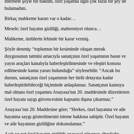
İnternete şöyle bir baktım, özel yaşamla ilgili çok fazla bir şey de
bulamadım.
Birkaç mahkeme kararı var o kadar…
Mesele; özel hayatın gizliliği, mahremiyet olunca…
Mahkeme, ünlülerin lehinde bir karar vermiş.
Şöyle denmiş: “toplumun bir kesiminde oluşan merak
duygusunun tatmini amacıyla sanatçının özel yaşamının basın ve
yayın araçları kanalıyla haberleştirilmesinde ve eleştiri konusu
edilmesinde kamu yararı bulunduğu” söylenebilir. “Ancak bu
durum, sanatçının özel yaşamının her türlü detayına kadar
haberleştirilebileceği biçiminde anlaşılamaz. Sanatçının kamuya
mal olması özel yaşamını Anayasa'nın 20. maddesinde düzenlenen
özel hayata saygı güvencesinin kapsamı dışına çıkarmaz.”
Anayasa’nın 20. Maddesine göre; “Herkes, özel hayatına ve aile
hayatına saygı gösterilmesini isteme hakkına sahiptir. Özel hayatın
ve aile hayatının gizliliğine dokunulamaz.”
Açık ve net özel hayatın gizliliği anayasal güvence altındadır.