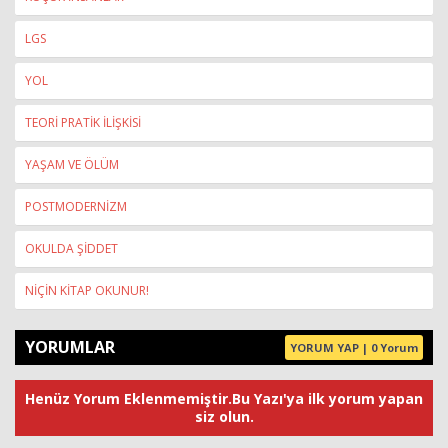
LGS
YOL
TEORİ PRATİK İLİŞKİSİ
YAŞAM VE ÖLÜM
POSTMODERNİZM
OKULDA ŞİDDET
NİÇİN KİTAP OKUNUR!
YORUMLAR
YORUM YAP | 0 Yorum
Henüz Yorum Eklenmemiştir.Bu Yazı'ya ilk yorum yapan
siz olun.