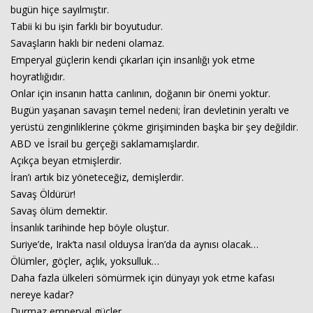
bugün hiçe sayılmıştır.
Tabii ki bu işin farklı bir boyutudur.
Savaşların haklı bir nedeni olamaz.
Emperyal güçlerin kendi çıkarları için insanlığı yok etme
hoyratlığıdır.
Onlar için insanın hatta canlının, doğanın bir önemi yoktur.
Bugün yaşanan savaşın temel nedeni; İran devletinin yeraltı ve
yerüstü zenginliklerine çökme girişiminden başka bir şey değildir.
ABD ve İsrail bu gerçeği saklamamışlardır.
Açıkça beyan etmişlerdir.
İran’ı artık biz yöneteceğiz, demişlerdir.
Savaş Öldürür!
Savaş ölüm demektir.
İnsanlık tarihinde hep böyle oluştur.
Suriye’de, Irak’ta nasıl olduysa İran’da da aynısı olacak…
Ölümler, göçler, açlık, yoksulluk…
Daha fazla ülkeleri sömürmek için dünyayı yok etme kafası
nereye kadar?
Durmaz emperyal güçler…