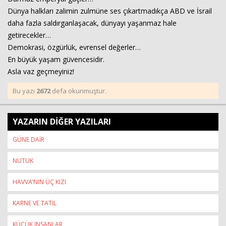
Dünya halkları zalimin zulmüne ses çıkartmadıkça ABD ve İsrail
daha fazla saldırganlaşacak, dünyayı yaşanmaz hale
getirecekler…
Demokrasi, özgürlük, evrensel değerler…
En büyük yaşam güvencesidir.
Asla vaz geçmeyiniz!
Bu yazı
2672
defa okunmuştur.
YAZARIN DİĞER YAZILARI
GÜNE DAİR
NUTUK
HAVVA’NIN ÜÇ KIZI
KARNE VE TATİL
KÜÇÜK İNSANLAR