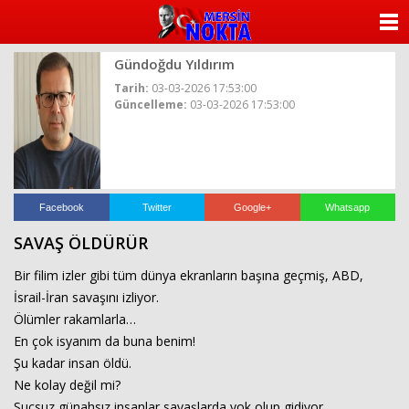
ANASAYFA
Gündoğdu Yıldırım
KATEGORİLER
Tarih:
03-03-2026 17:53:00
Güncelleme:
03-03-2026 17:53:00
YAZARLAR
ANKETLER
FOTO GALERİ
Facebook
Twitter
Google+
Whatsapp
SAVAŞ ÖLDÜRÜR
VİDEO GALERİ
Bir filim izler gibi tüm dünya ekranların başına geçmiş, ABD,
KÜNYE
İsrail-İran savaşını izliyor.
Ölümler rakamlarla…
İLETİŞİM
En çok isyanım da buna benim!
Şu kadar insan öldü.
Ne kolay değil mi?
Suçsuz günahsız insanlar savaşlarda yok olup gidiyor.