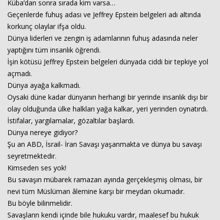
Küba’dan sonra sırada kim varsa…
Geçenlerde fuhuş adası ve Jeffrey Epstein belgeleri adı altında
korkunç olaylar ifşa oldu.
Haberin Doğru Adresi.
Dünya liderleri ve zengin iş adamlarının fuhuş adasında neler
yaptığını tüm insanlık öğrendi.
İşin kötüsü Jeffrey Epstein belgeleri dünyada ciddi bir tepkiye yol
açmadı.
Dünya ayağa kalkmadı.
Oysaki düne kadar dünyanın herhangi bir yerinde insanlık dışı bir
olay olduğunda ülke halkları yağa kalkar, yeri yerinden oynatırdı.
İstifalar, yargılamalar, gözaltılar başlardı.
Dünya nereye gidiyor?
Şu an ABD, İsrail- İran Savaşı yaşanmakta ve dünya bu savaşı
seyretmektedir.
Kimseden ses yok!
Bu savaşın mübarek ramazan ayında gerçekleşmiş olması, bir
nevi tüm Müslüman âlemine karşı bir meydan okumadır.
Bu böyle bilinmelidir.
Savaşların kendi içinde bile hukuku vardır, maalesef bu hukuk