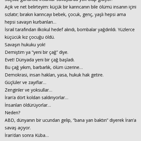
Açık ve net belirteyim: küçük bir karıncanın bile ölümü insanın içini
sızlatır; bırakın karıncayı bebek, çocuk, genç, yaşlı hepsi ama
hepsi savaşın kurbanları…
İsrail tarafından ilkokul hedef alındı, bombalar yağdırıldı. Yüzlerce
küçücük kız çocuğu öldü.
Savaşın hukuku yok!
Demiştim ya “yeni bir çağ” diye.
Evet! Dünyada yeni bir çağ başladı.
Bu çağ yıkım, barbarlık, ölüm üzerine…
Demokrasi, insan hakları, yasa, hukuk hak getire.
Güçlüler ve zayıflar…
Zenginler ve yoksullar…
İran’a dört koldan saldırıyorlar…
İnsanları öldürüyorlar…
Neden?
ABD, dünyanın bir ucundan gelip, “bana yan baktın” diyerek İran’a
savaş açıyor.
İran’dan sonra Küba…