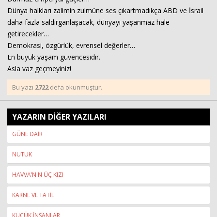
Dünya halkları zalimin zulmüne ses çıkartmadıkça ABD ve İsrail
daha fazla saldırganlaşacak, dünyayı yaşanmaz hale
getirecekler…
Demokrasi, özgürlük, evrensel değerler…
En büyük yaşam güvencesidir.
Asla vaz geçmeyiniz!
Bu yazı
2722
defa okunmuştur.
YAZARIN DİĞER YAZILARI
GÜNE DAİR
NUTUK
HAVVA’NIN ÜÇ KIZI
KARNE VE TATİL
KÜÇÜK İNSANLAR