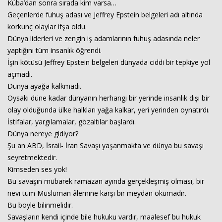
Küba’dan sonra sırada kim varsa…
Geçenlerde fuhuş adası ve Jeffrey Epstein belgeleri adı altında
korkunç olaylar ifşa oldu.
Haberin Doğru Adresi.
Dünya liderleri ve zengin iş adamlarının fuhuş adasında neler
yaptığını tüm insanlık öğrendi.
İşin kötüsü Jeffrey Epstein belgeleri dünyada ciddi bir tepkiye yol
açmadı.
Dünya ayağa kalkmadı.
Oysaki düne kadar dünyanın herhangi bir yerinde insanlık dışı bir
olay olduğunda ülke halkları yağa kalkar, yeri yerinden oynatırdı.
İstifalar, yargılamalar, gözaltılar başlardı.
Dünya nereye gidiyor?
Şu an ABD, İsrail- İran Savaşı yaşanmakta ve dünya bu savaşı
seyretmektedir.
Kimseden ses yok!
Bu savaşın mübarek ramazan ayında gerçekleşmiş olması, bir
nevi tüm Müslüman âlemine karşı bir meydan okumadır.
Bu böyle bilinmelidir.
Savaşların kendi içinde bile hukuku vardır, maalesef bu hukuk