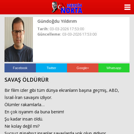
ANASAYFA
Gündoğdu Yıldırım
KATEGORİLER
Tarih:
03-03-2026 17:53:00
Güncelleme:
03-03-2026 17:53:00
YAZARLAR
ANKETLER
FOTO GALERİ
Facebook
Twitter
Google+
Whatsapp
SAVAŞ ÖLDÜRÜR
VİDEO GALERİ
Bir filim izler gibi tüm dünya ekranların başına geçmiş, ABD,
KÜNYE
İsrail-İran savaşını izliyor.
Ölümler rakamlarla…
İLETİŞİM
En çok isyanım da buna benim!
Şu kadar insan öldü.
Ne kolay değil mi?
Suçsuz günahsız insanlar savaşlarda yok olup gidiyor.