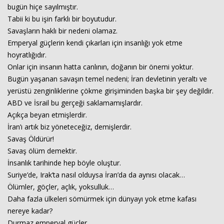
bugün hiçe sayılmıştır.
Tabii ki bu işin farklı bir boyutudur.
Savaşların haklı bir nedeni olamaz.
Emperyal güçlerin kendi çıkarları için insanlığı yok etme
hoyratlığıdır.
Onlar için insanın hatta canlının, doğanın bir önemi yoktur.
Bugün yaşanan savaşın temel nedeni; İran devletinin yeraltı ve
yerüstü zenginliklerine çökme girişiminden başka bir şey değildir.
ABD ve İsrail bu gerçeği saklamamışlardır.
Açıkça beyan etmişlerdir.
İran’ı artık biz yöneteceğiz, demişlerdir.
Savaş Öldürür!
Savaş ölüm demektir.
İnsanlık tarihinde hep böyle oluştur.
Suriye’de, Irak’ta nasıl olduysa İran’da da aynısı olacak…
Ölümler, göçler, açlık, yoksulluk…
Daha fazla ülkeleri sömürmek için dünyayı yok etme kafası
nereye kadar?
Durmaz emperyal güçler…