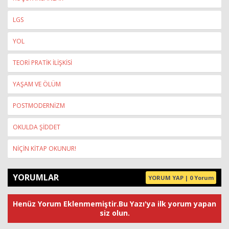
LGS
YOL
TEORİ PRATİK İLİŞKİSİ
YAŞAM VE ÖLÜM
POSTMODERNİZM
OKULDA ŞİDDET
NİÇİN KİTAP OKUNUR!
YORUMLAR
YORUM YAP | 0 Yorum
Henüz Yorum Eklenmemiştir.Bu Yazı'ya ilk yorum yapan
siz olun.