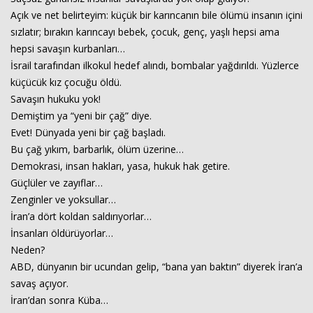
Açık ve net belirteyim: küçük bir karıncanın bile ölümü insanın içini
sızlatır; bırakın karıncayı bebek, çocuk, genç, yaşlı hepsi ama
hepsi savaşın kurbanları…
İsrail tarafından ilkokul hedef alındı, bombalar yağdırıldı. Yüzlerce
küçücük kız çocuğu öldü.
Savaşın hukuku yok!
Demiştim ya “yeni bir çağ” diye.
Evet! Dünyada yeni bir çağ başladı.
Bu çağ yıkım, barbarlık, ölüm üzerine…
Demokrasi, insan hakları, yasa, hukuk hak getire.
Güçlüler ve zayıflar…
Zenginler ve yoksullar…
İran’a dört koldan saldırıyorlar…
İnsanları öldürüyorlar…
Neden?
ABD, dünyanın bir ucundan gelip, “bana yan baktın” diyerek İran’a
savaş açıyor.
İran’dan sonra Küba…