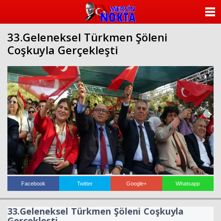
ANASAYFA
33.Geleneksel Türkmen Şöleni
KATEGORİLER
Coşkuyla Gerçekleşti
YAZARLAR
ANKETLER
FOTO GALERİ
VİDEO GALERİ
KÜNYE
İLETİŞİM
Facebook
Twitter
Google+
Whatsapp
33.Geleneksel Türkmen Şöleni Coşkuyla
Gerçekleşti