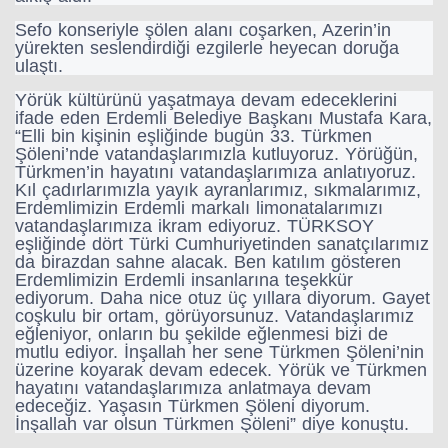
Sefo konseriyle şölen alanı coşarken, Azerin’in
yürekten seslendirdiği ezgilerle heyecan doruğa
Haberin Doğru Adresi.
ulaştı.
Yörük kültürünü yaşatmaya devam edeceklerini
ifade eden Erdemli Belediye Başkanı Mustafa Kara,
“Elli bin kişinin eşliğinde bugün 33. Türkmen
Şöleni’nde vatandaşlarımızla kutluyoruz. Yörüğün,
Türkmen’in hayatını vatandaşlarımıza anlatıyoruz.
Kıl çadırlarımızla yayık ayranlarımız, sıkmalarımız,
Erdemlimizin Erdemli markalı limonatalarımızı
vatandaşlarımıza ikram ediyoruz. TÜRKSOY
eşliğinde dört Türki Cumhuriyetinden sanatçılarımız
da birazdan sahne alacak. Ben katılım gösteren
Erdemlimizin Erdemli insanlarına teşekkür
ediyorum. Daha nice otuz üç yıllara diyorum. Gayet
coşkulu bir ortam, görüyorsunuz. Vatandaşlarımız
eğleniyor, onların bu şekilde eğlenmesi bizi de
mutlu ediyor. İnşallah her sene Türkmen Şöleni’nin
üzerine koyarak devam edecek. Yörük ve Türkmen
hayatını vatandaşlarımıza anlatmaya devam
edeceğiz. Yaşasın Türkmen Şöleni diyorum.
İnşallah var olsun Türkmen Şöleni” diye konuştu.