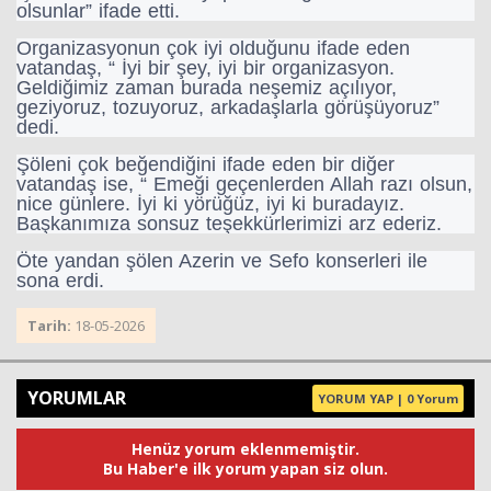
olsunlar” ifade etti.
Organizasyonun çok iyi olduğunu ifade eden
vatandaş, “ İyi bir şey, iyi bir organizasyon.
Geldiğimiz zaman burada neşemiz açılıyor,
geziyoruz, tozuyoruz, arkadaşlarla görüşüyoruz”
dedi.
Şöleni çok beğendiğini ifade eden bir diğer
vatandaş ise, “ Emeği geçenlerden Allah razı olsun,
nice günlere. İyi ki yörüğüz, iyi ki buradayız.
Başkanımıza sonsuz teşekkürlerimizi arz ederiz.
Öte yandan şölen Azerin ve Sefo konserleri ile
sona erdi.
Tarih:
18-05-2026
YORUMLAR
YORUM YAP | 0 Yorum
Henüz yorum eklenmemiştir.
Bu Haber'e ilk yorum yapan siz olun.