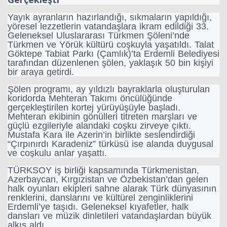
Yayık ayranların hazırlandığı, sıkmaların yapıldığı,
yöresel lezzetlerin vatandaşlara ikram edildiği 33.
Geleneksel Uluslararası Türkmen Şöleni’nde
Türkmen ve Yörük kültürü coşkuyla yaşatıldı. Talat
Göktepe Tabiat Parkı (Çamlık)’ta Erdemli Belediyesi
tarafından düzenlenen şölen, yaklaşık 50 bin kişiyi
bir araya getirdi.
Şölen programı, ay yıldızlı bayraklarla oluşturulan
koridorda Mehteran Takımı öncülüğünde
gerçekleştirilen kortej yürüyüşüyle başladı.
Mehteran ekibinin gönülleri titreten marşları ve
güçlü ezgileriyle alandaki coşku zirveye çıktı.
Mustafa Kara ile Azerin’in birlikte seslendirdiği
“Çırpınırdı Karadeniz” türküsü ise alanda duygusal
ve coşkulu anlar yaşattı.
TÜRKSOY iş birliği kapsamında Türkmenistan,
Azerbaycan, Kırgızistan ve Özbekistan’dan gelen
halk oyunları ekipleri sahne alarak Türk dünyasının
renklerini, danslarını ve kültürel zenginliklerini
Erdemli’ye taşıdı. Geleneksel kıyafetler, halk
dansları ve müzik dinletileri vatandaşlardan büyük
alkış aldı.