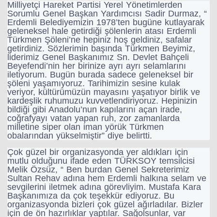
Milliyetçi Hareket Partisi Yerel Yönetimlerden
Sorumlu Genel Başkan Yardımcısı Sadir Durmaz, “
Erdemli Belediyemizin 1978’ten bugüne kutlayarak
geleneksel hale getirdiği şölenlerin atası Erdemli
Türkmen Şöleni’ne hepiniz hoş geldiniz, safalar
getirdiniz. Sözlerimin başında Türkmen Beyimiz,
liderimiz Genel Başkanımız Sn. Devlet Bahçeli
Beyefendi’nin her birinize ayrı ayrı selamlarını
iletiyorum. Bugün burada sadece geleneksel bir
şöleni yaşamıyoruz. Tarihimizin sesine kulak
veriyor, kültürümüzün mayasını yaşatıyor birlik ve
kardeşlik ruhumuzu kuvvetlendiriyoruz. Hepinizin
bildiği gibi Anadolu’nun kapılarını açan irade,
coğrafyayı vatan yapan ruh, zor zamanlarda
milletine siper olan iman yörük Türkmen
obalarından yükselmiştir” diye belirtti.
Çok güzel bir organizasyonda yer aldıkları için
mutlu olduğunu ifade eden TÜRKSOY temsilcisi
Melik Özsüz, “ Ben burdan Genel Sekreterimiz
Sultan Rehav adına hem Erdemli halkına selam ve
sevgilerini iletmek adına görevliyim. Mustafa Kara
Başkanımıza da çok teşekkür ediyoruz. Bu
organizasyonda bizleri çok güzel ağırladılar. Bizler
için de ön hazırlıklar yaptılar. Sağolsunlar, var