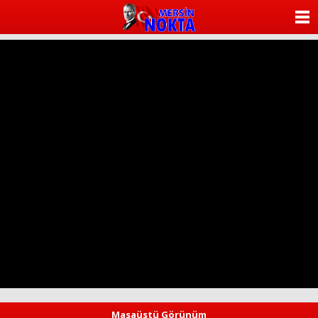
ANASAYFA
KATEGORİLER
YAZARLAR
ANKETLER
FOTO GALERİ
VİDEO GALERİ
KÜNYE
İLETİŞİM
Masaüstü Görünüm