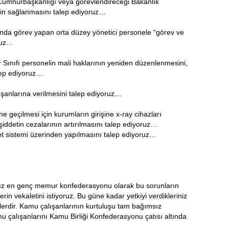
umhurbaşkanlığı veya görevlendireceği Bakanlık
tin sağlanmasını talep ediyoruz…
nda görev yapan orta düzey yönetici personele “görev ve
ruz…
Sınıfı personelin mali haklarının yeniden düzenlenmesini,
alep ediyoruz…
ışanlarına verilmesini talep ediyoruz…
e geçilmesi için kurumların girişine x-ray cihazları
iddetin cezalarının artırılmasını talep ediyoruz…
vlet sistemi üzerinden yapılmasını talep ediyoruz…
msız en genç memur konfederasyonu olarak bu sorunların
rin vekaletini istiyoruz. Bu güne kadar yetkiyi verdikleriniz
lerdir. Kamu çalışanlarının kurtuluşu tam bağımsız
u çalışanlarını Kamu Birliği Konfederasyonu çatısı altında