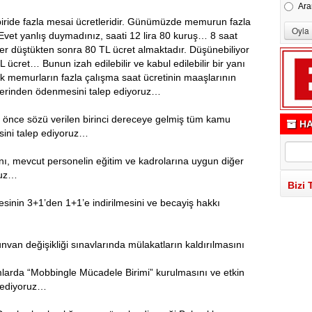
Ara
biride fazla mesai ücretleridir. Günümüzde memurun fazla
. Evet yanlış duymadınız, saati 12 lira 80 kuruş… 8 saat
ler düştükten sonra 80 TL ücret almaktadır. Düşünebiliyor
 ücret… Bunun izah edilebilir ve kabul edilebilir bir yanı
k memurların fazla çalışma saat ücretinin maaşlarının
üzerinden ödenmesini talep ediyoruz…
 önce sözü verilen birinci dereceye gelmiş tüm kamu
HA
sini talep ediyoruz…
ını, mevcut personelin eğitim ve kadrolarına uygun diğer
ruz…
Bizi 
inin 3+1’den 1+1’e indirilmesini ve becayiş hakkı
van değişikliği sınavlarında mülakatların kaldırılmasını
arda “Mobbingle Mücadele Birimi” kurulmasını ve etkin
 ediyoruz…