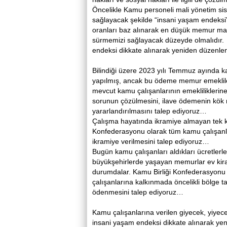
Öncelikle Kamu personeli mali yönetim si
sağlayacak şekilde “insani yaşam endeksi
oranları baz alınarak en düşük memur maaş
sürmemizi sağlayacak düzeyde olmalıdır. 
endeksi dikkate alınarak yeniden düzenlen
Bilindiği üzere 2023 yılı Temmuz ayında 
yapılmış, ancak bu ödeme memur emekliler
mevcut kamu çalışanlarının emeklilikleri
sorunun çözülmesini, ilave ödemenin kök
yararlandırılmasını talep ediyoruz…
Çalışma hayatında ikramiye almayan tek ke
Konfederasyonu olarak tüm kamu çalışan
ikramiye verilmesini talep ediyoruz…
Bugün kamu çalışanları aldıkları ücretlerl
büyükşehirlerde yaşayan memurlar ev kiral
durumdalar. Kamu Birliği Konfederasyonu
çalışanlarına kalkınmada öncelikli bölge
ödenmesini talep ediyoruz…
Kamu çalışanlarına verilen giyecek, yiyece
insani yaşam endeksi dikkate alınarak yen