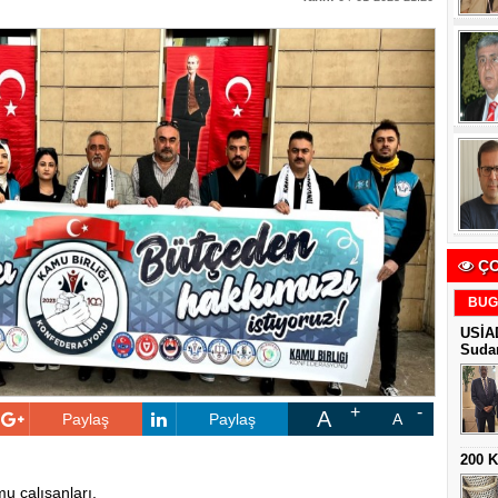
ÇO
BUG
USİAD
Sudan
A
Paylaş
Paylaş
A
200 
u çalışanları,