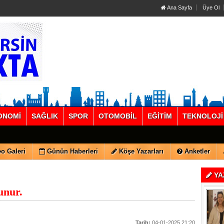
Ana Sayfa
Üye Ol
ONOMİ
SAĞLIK
SPOR
OTOMOBİL
EĞİTİM
TEKNOLOJİ
o Galeri
Günün Haberleri
Köşe Yazarları
Anketler
YA
unur.
Tarih:
04-01-2025 21:20