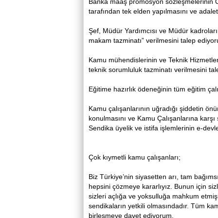
Banka maaş promosyon sözleşmelerinin C
tarafından tek elden yapılmasını ve adale
Şef, Müdür Yardımcısı ve Müdür kadroları
makam tazminatı” verilmesini talep ediyo
Kamu mühendislerinin ve Teknik Hizmetler 
teknik sorumluluk tazminatı verilmesini t
Eğitime hazırlık ödeneğinin tüm eğitim çal
Kamu çalışanlarının uğradığı şiddetin önün
konulmasını ve Kamu Çalışanlarına karşı ş
Sendika üyelik ve istifa işlemlerinin e-de
Çok kıymetli kamu çalışanları;
Biz Türkiye’nin siyasetten arı, tam bağı
hepsini çözmeye kararlıyız. Bunun için sizle
sizleri açlığa ve yoksulluğa mahkum etmiş
sendikaların yetkili olmasındadır. Tüm kam
birleşmeye davet ediyorum.