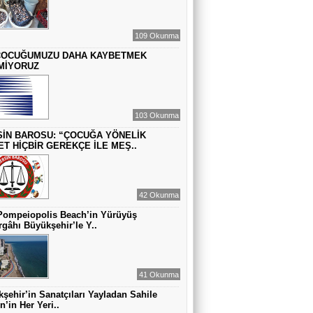
ZAMANA DUR DEMEK OLMAZ
109 Okunma
VAHAP DABAKAN Pirincin Taşları
ÇOCUĞUMUZU DAHA KAYBETMEK
MİYORUZ
Kurdaki baskılanmanın ekonomideki
etkileri!
103 Okunma
İN BAROSU: “ÇOCUĞA YÖNELİK
ET HİÇBİR GEREKÇE İLE MEŞ..
42 Okunma
Pompeiopolis Beach’in Yürüyüş
gâhı Büyükşehir’le Y..
41 Okunma
şehir’in Sanatçıları Yayladan Sahile
n’in Her Yeri..