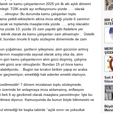
andı ve kamu çalışanlarının 2025 yılı ilk altı aylık dönemi
inleşti. TÜİK aralık ayı enflasyonunu yüzde ….. olarak
….. olmuştur. Bu durumda kamu çalışanları toplu
ma yetkili-etkisizlerin altına imza attığı yüzde 6 zammın
BİR 
lacak ve toplamda maaşlarında yüzde ….. artış olacaktır.
İSTE
yüzde 13, yüzde 15 zam yapıldı gibi ifadelere yer
ve teknik olarak da kamu çalışanları zam almamıştır… Üstelik
il, bundan önceki 6 toplu sözleşme döneminde de zam
MERS
 çoğalması, şartların iyileşmesi, alım gücünün artmış
ŞİDD
rının maaşlarında sayısal olarak artış olsa da, alım
en gün kamu çalışanlarının alım gücü düşmüş, çalışma
nceki günü arar olmuşlardır. Bundan 15 yıl önce kamu
a alabiliyordu… Bugün ise bırakın birikim yapıp ev araba
r geçinemiyor, emekliliği hak edenler emekli olamıyor,
Soli 
Güzer
 düzeltmesidir! 7 dönem imzalanan toplu sözleşmede,
n üzerinde bir anlaşmaya imza atılamamış, enflasyon
ark 6 ay gecikmeli olarak maaşlara yansıtılmıştır. İşte bu
eltmesi diyoruz. Kamuoyunda da bunun böyle bilinmesini ve
Büyük
 etmediği bir başka tabirde ‘’açlık sınırı ve yoksulluk
Mersi