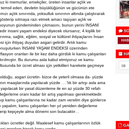
ruz ki memurlar, emekçiler, üreten insanlar açlık ve
i temsil eden, devletin büyüklüğünün ve gücünün ete
zı açlık sınırında, yoksulluk sınırının altında çalıştırarak
sterip sıtmaya razı etmek amacı taşıyan açlık ve
kamuoyunun gündeminden çıkmasını, bunun yerini İNSANİ
ir insani yaşam endeksi diyecek olursanız; 4 kişilik bir
SO
nma, sağlık, eğitim, sosyal ve kültürel ihtiyaçlarını İnsan
HAB
i için ihtiyaç duyulan asgari gelirdir. Artık kamu
arı konuşulurken İNSANİ YAŞAM ENDEKSİ üzerinden
lasyon oranları ile bir kez daha gördük ki kamu çalışanları
HA
kıştırılmıştır. Bu durumu asla kabul etmiyoruz ve kamu
tusunda bir ücret alması için yetkilileri harekete geçmeye
lduğu, asgari ücretin- bizce de yeterli olmasa da- yüzde
ının maaşlarında yapılacak yüzde ….’lık bir artışı asla ama
 yapılacak bir yasal düzenleme ile en az yüzde 30 refah
değerleme oranı kadar bir artış yapılması gerekmektedir.
planıp kamu çalışanlarına ne kadar zam verelim diye günlerce
e yapalım, kamu çalışanları her yıl yeniden değerleme
verip kepçeyle alma dönemi son bulacaktır…
ıkları ücretler değil. Maalesef kamu çalışanlarının özlük
GA
lmesi gereken birçok konu vardır.