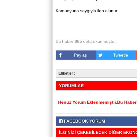
Kamuoyuna saygıyla ilan olunur.
Bu haber
885
defa okunmuştur.
Paylaş
Tweetle
Etiketler :
YORUMLAR
Henüz Yorum Eklenmemiştir.Bu Haber'e
FACEBOOK YORUM
İLGİNİZİ ÇEKEBİLECEK DİĞER EKONO