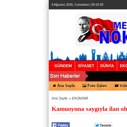
8 Ağustos 2026, Cumartesi | 09:15:59
GÜNDEM
SİYASET
DÜNYA
EK
Ana Sayfa
Foto Galeri
Vide
Ana Sayfa
»
EKONOMİ
Kamuoyuna saygıyla ilan ol