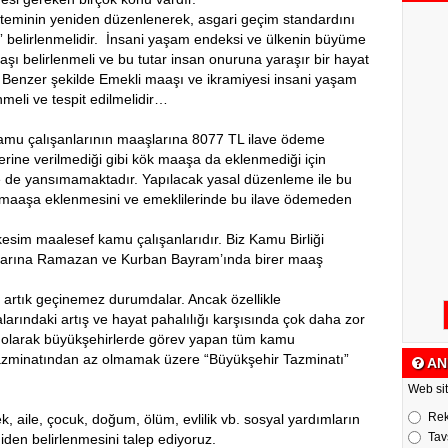
steminin yeniden düzenlenerek, asgari geçim standardını
” belirlenmelidir. İnsani yaşam endeksi ve ülkenin büyüme
ı belirlenmeli ve bu tutar insan onuruna yaraşır bir hayat
Benzer şekilde Emekli maaşı ve ikramiyesi insani yaşam
meli ve tespit edilmelidir…
kamu çalışanlarının maaşlarına 8077 TL ilave ödeme
ine verilmediği gibi kök maaşa da eklenmediği için
ne de yansımamaktadır. Yapılacak yasal düzenleme ile bu
 maaşa eklenmesini ve emeklilerinde bu ilave ödemeden
sim maalesef kamu çalışanlarıdır. Biz Kamu Birliği
larına Ramazan ve Kurban Bayram’ında birer maaş
e artık geçinemez durumdalar. Ancak özellikle
arındaki artış ve hayat pahalılığı karşısında çok daha zor
 olarak büyükşehirlerde görev yapan tüm kamu
 tazminatından az olmamak üzere “Büyükşehir Tazminatı”
AN
Web sit
Re
k, aile, çocuk, doğum, ölüm, evlilik vb. sosyal yardımların
Tav
iden belirlenmesini talep ediyoruz.