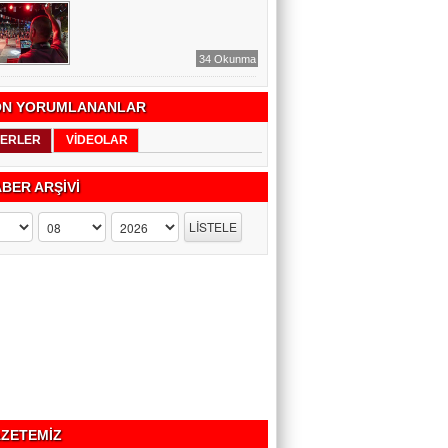
34 Okunma
N YORUMLANANLAR
ERLER
VİDEOLAR
BER ARŞİVİ
ZETEMİZ