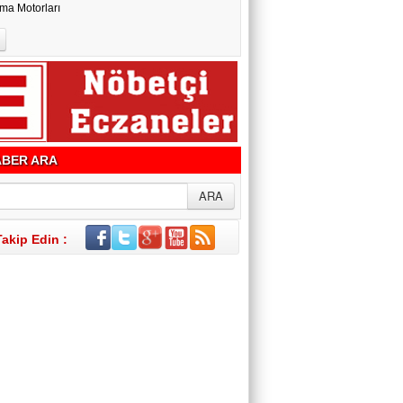
ma Motorları
BER ARA
Takip Edin :