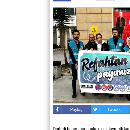
Paylaş
Tweetle
Değerli basın mensupları, çok kıymetli kam