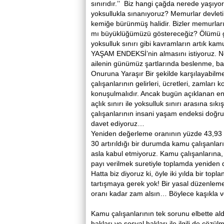
sınırıdır.’’ Biz hangi çağda nerede yaşıyo
yoksullukla sınanıyoruz? Memurlar devlet
kemiğe bürünmüş halidir. Bizler memurlarımı
mı büyüklüğümüzü göstereceğiz? Ölümü gö
yoksulluk sınırı gibi kavramların artık 
YAŞAM ENDEKSİ’nin almasını istiyoruz. Ned
ailenin günümüz şartlarında beslenme, barı
Onuruna Yaraşır Bir şekilde karşılayabilmes
çalışanlarının gelirleri, ücretleri, zaml
konuşulmalıdır. Ancak bugün açıklanan enf
açlık sınırı ile yoksulluk sınırı arasına sı
çalışanlarının insani yaşam endeksi doğrul
davet ediyoruz…
Yeniden değerleme oranının yüzde 43,93 o
30 artırıldığı bir durumda kamu çalışanlar
asla kabul etmiyoruz. Kamu çalışanlarına,
payı verilmek suretiyle toplamda yeniden 
Hatta biz diyoruz ki, öyle iki yılda bir to
tartışmaya gerek yok! Bir yasal düzenlem
oranı kadar zam alsın… Böylece kaşıkla 
Kamu çalışanlarının tek sorunu elbette ald
hakları ve sosyal hakları ile ilgili de çözü