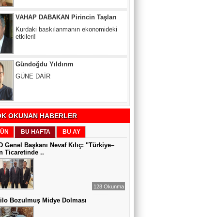
Gündoğdu Yıldırım
GÜNE DAİR
Zeynel Aslan
SATILAMAYAN MÜLK YOKTUR,
YANLIŞ FİYAT VARDIR
Sıddıka BALAKAN
K OKUNAN HABERLER
DİJİTAL VİCDAN
ÜN
BU HAFTA
BU AY
 Genel Başkanı Nevaf Kılıç: "Türkiye–
 Ticaretinde ..
Gül Saydam
SEN BENİ UNUTSAN DA
128 Okunma
Kilo Bozulmuş Midye Dolması
MUAZZEZ TOĞRUL