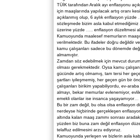
TÜİK tarafından Aralık ayı enflasyonu açıkl
için maaşlarında yapılacak artış oranı kes
açıklanmış olup, 6 aylık enflasyon yüzde 
sözleşmede bizim asla kabul etmediğimiz a
üzerine yüzde ….. enflasyon düzeltmesi a
Kamuoyunda maalesef memurların maaşına 
verilmektedir. Bu ifadeler doğru değildir 
kamu çalışanları sadece bu dönemde değ
almamıştır.
Zamdan söz edebilmek için mevcut durumun
olması gerekmektedir. Oysa kamu çalışanla
gücünde artış olmamış, tam tersi her geç
şartları iyileşmemiş, her geçen gün bir ö
çalışanları birikim yapabiliyordu, ev-arab
almayı, bekar memurlar evlenemiyor, evlile
emekli olanlar ise insanca yaşayamıyor…
Bu bir zam değil, bu olsa olsa enflasyon
nerdeyse hiçbirinde gerçekleşen enflasyo
altında kalan maaş zammı sonrası aradaki f
yüzden biz buna zam değil enflasyon düz
telaffuz edilmesini arzu ediyoruz.
Kamuoyunda yerleşen ve bizlerin asla kabul