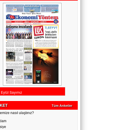
KET
Tüm Anketler
emize nasıl ulaştınız?
klam
siye