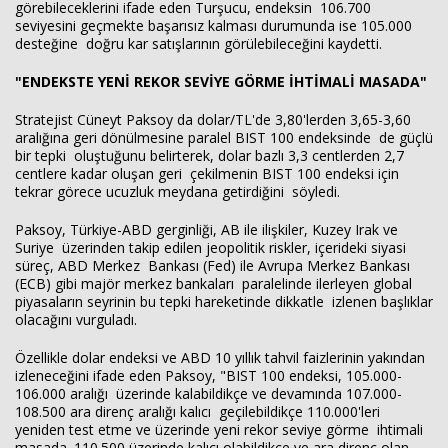
görebileceklerini ifade eden Turşucu, endeksin 106.700
seviyesini geçmekte başarısız kalması durumunda ise 105.000
desteğine doğru kar satışlarının görülebileceğini kaydetti.
"ENDEKSTE YENİ REKOR SEVİYE GÖRME İHTİMALİ MASADA"
Stratejist Cüneyt Paksoy da dolar/TL'de 3,80'lerden 3,65-3,60
aralığına geri dönülmesine paralel BIST 100 endeksinde de güçlü
bir tepki oluştuğunu belirterek, dolar bazlı 3,3 centlerden 2,7
centlere kadar oluşan geri çekilmenin BIST 100 endeksi için
tekrar görece ucuzluk meydana getirdiğini söyledi.
Paksoy, Türkiye-ABD gerginliği, AB ile ilişkiler, Kuzey Irak ve
Suriye üzerinden takip edilen jeopolitik riskler, içerideki siyasi
süreç, ABD Merkez Bankası (Fed) ile Avrupa Merkez Bankası
(ECB) gibi majör merkez bankaları paralelinde ilerleyen global
piyasaların seyrinin bu tepki hareketinde dikkatle izlenen başlıklar
olacağını vurguladı.
Özellikle dolar endeksi ve ABD 10 yıllık tahvil faizlerinin yakından
izleneceğini ifade eden Paksoy, "BIST 100 endeksi, 105.000-
106.000 aralığı üzerinde kalabildikçe ve devamında 107.000-
108.500 ara direnç aralığı kalıcı geçilebildikçe 110.000'leri
yeniden test etme ve üzerinde yeni rekor seviye görme ihtimali
masada. 110.500 üzerinde kalıcı olabildikçe ve ara direnç olan