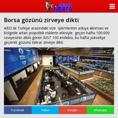
ANASAYFA
Borsa gözünü zirveye dikti
KATEGORİLER
ABD ile Türkiye arasındaki vize işlemlerinin askıya alınması ve
bölgede artan jeopolitik risklerin etkisiyle geçen hafta 100.000
YAZARLAR
seviyesinin altını gören BIST 100 endeksi, bu hafta yükselişe
geçerek gözünü tekrar zirveye dikti.
ANKETLER
FOTO GALERİ
VİDEO GALERİ
KÜNYE
İLETİŞİM
Facebook
Twitter
Google+
Whatsapp