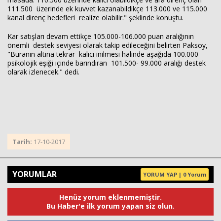
111.500 üzerinde ek kuvvet kazanabildikçe 113.000 ve 115.000
kanal direnç hedefleri realize olabilir." şeklinde konuştu.
Kar satışları devam ettikçe 105.000-106.000 puan aralığının
önemli destek seviyesi olarak takip edileceğini belirten Paksoy,
"Buranın altına tekrar kalıcı inilmesi halinde aşağıda 100.000
psikolojik eşiği içinde barındıran 101.500- 99.000 aralığı destek
olarak izlenecek." dedi.
Tarih:
17-10-2017
YORUMLAR
YORUM YAP | 0 Yorum
Henüz yorum eklenmemiştir.
Bu Haber'e ilk yorum yapan siz olun.