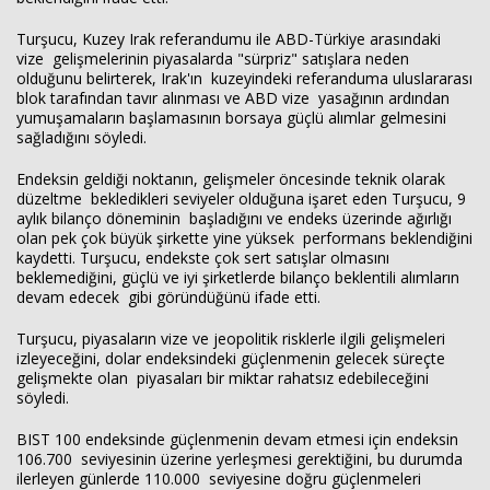
Turşucu, Kuzey Irak referandumu ile ABD-Türkiye arasındaki
vize gelişmelerinin piyasalarda "sürpriz" satışlara neden
Haberin Doğru Adresi.
olduğunu belirterek, Irak'ın kuzeyindeki referanduma uluslararası
blok tarafından tavır alınması ve ABD vize yasağının ardından
yumuşamaların başlamasının borsaya güçlü alımlar gelmesini
sağladığını söyledi.
Endeksin geldiği noktanın, gelişmeler öncesinde teknik olarak
düzeltme bekledikleri seviyeler olduğuna işaret eden Turşucu, 9
aylık bilanço döneminin başladığını ve endeks üzerinde ağırlığı
olan pek çok büyük şirkette yine yüksek performans beklendiğini
kaydetti. Turşucu, endekste çok sert satışlar olmasını
beklemediğini, güçlü ve iyi şirketlerde bilanço beklentili alımların
devam edecek gibi göründüğünü ifade etti.
Turşucu, piyasaların vize ve jeopolitik risklerle ilgili gelişmeleri
izleyeceğini, dolar endeksindeki güçlenmenin gelecek süreçte
gelişmekte olan piyasaları bir miktar rahatsız edebileceğini
söyledi.
BIST 100 endeksinde güçlenmenin devam etmesi için endeksin
106.700 seviyesinin üzerine yerleşmesi gerektiğini, bu durumda
ilerleyen günlerde 110.000 seviyesine doğru güçlenmeleri