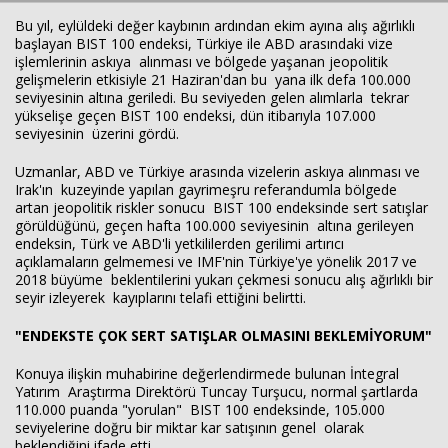
Bu yıl, eylüldeki değer kaybının ardından ekim ayına alış ağırlıklı
başlayan BIST 100 endeksi, Türkiye ile ABD arasındaki vize
işlemlerinin askıya alınması ve bölgede yaşanan jeopolitik
gelişmelerin etkisiyle 21 Haziran'dan bu yana ilk defa 100.000
seviyesinin altına geriledi. Bu seviyeden gelen alımlarla tekrar
yükselişe geçen BIST 100 endeksi, dün itibarıyla 107.000
seviyesinin üzerini gördü.
Uzmanlar, ABD ve Türkiye arasında vizelerin askıya alınması ve
Irak'ın kuzeyinde yapılan gayrimeşru referandumla bölgede
artan jeopolitik riskler sonucu BIST 100 endeksinde sert satışlar
görüldüğünü, geçen hafta 100.000 seviyesinin altına gerileyen
endeksin, Türk ve ABD'li yetkililerden gerilimi artırıcı
açıklamaların gelmemesi ve IMF'nin Türkiye'ye yönelik 2017 ve
2018 büyüme beklentilerini yukarı çekmesi sonucu alış ağırlıklı bir
seyir izleyerek kayıplarını telafi ettiğini belirtti.
"ENDEKSTE ÇOK SERT SATIŞLAR OLMASINI BEKLEMİYORUM"
Konuya ilişkin muhabirine değerlendirmede bulunan İntegral
Yatırım Araştırma Direktörü Tuncay Turşucu, normal şartlarda
110.000 puanda "yorulan" BIST 100 endeksinde, 105.000
seviyelerine doğru bir miktar kar satışının genel olarak
beklendiğini ifade etti.