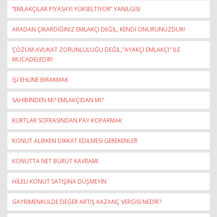
‘’EMLAKÇILAR PİYASAYI YÜKSELTİYOR’’ YANILGISI
ARADAN ÇIKARDIĞINIZ EMLAKÇI DEĞİL, KENDİ ONURUNUZDUR!
ÇÖZÜM AVUKAT ZORUNLULUĞU DEĞİL,"AYAKÇI EMLAKÇI" İLE
MÜCADELEDİR!
İŞİ EHLİNE BIRAKMAK
SAHİBİNDEN Mİ? EMLAKÇIDAN MI?
KURTLAR SOFRASINDAN PAY KOPARMAK
KONUT ALIRKEN DİKKAT EDİLMESİ GEREKENLER
KONUTTA NET BÜRÜT KAVRAMI
HİLELİ KONUT SATIŞINA DÜŞMEYİN
GAYRİMENKULDE DEĞER ARTIŞ KAZANÇ VERGİSİ NEDİR?