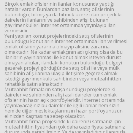
Birçok emlak ofislerinin ilanlar konusunda yaptığı
hatalar vardır. Bunlardan bazıları, satış ofislerinin
bulunduğu, bitmiş ya da bitmek üzere olan projedeki
dairelerin ilanlarını ve sahibinden afişi bulunan
gayrimenkulleri internet ortamında yayınlayıp ilan
vermesidir.
Yeni yapılan konut projelerindeki satış ofislerinin
bulunduğu konutların internet ortamında ilan verilmesi
emlak ofisinin yararına olmayıp aksine zararına
olmaktadır. Ne kadar emlakçının adı çıkmış olsa da bu
ilanların yayınlanması ile konut almak isteyen dürüst
olmayan alıcılar, ilandaki konutun bulunduğu bölgeyi
gezerek projeyi gördüğünde satış ofisi ile veya mülk
sahibinin afiş ilanına ulaşıp iletişime geçerek almak
istediği gayrimenkulü sahibinden veya müteahhitten
rahatlıkla satın almaktadır.
Müteahhit firmaların satışa sunduğu projelerde ki
daireler ve sahibinden afişi asılı daireler tüm emlak
ofislerinin hazır açık portföyleridir. İnternet ortamında
yayınlayacağınız bu daireler ile ilgili ilanlar hem sizin
hem de diğer meslektaşlarınızın hazır portföyünüzün
elinizden kaçmasına sebep olacaktır.
Müteahhit firma projesinde ki dairenizi satmanız için
müteahhittin fiyatından çok daha cazip fiyata satmanız
durumunda satabilirsiniz. Ya da yayınladığınız ilanınızla