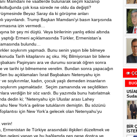
anı Mamdani ne vaatlerde bulunarak seçim kazanıp
koltuğunda çok kısa sürede ne oldu da değişti?
üşmesinde Beyaz Saray da ki görüşme anları
nlı yayınlandı. Trump Başkan Mamdani’yi basın karşısında
turmasına izin vermedi…
bir şey mi düştü. Veya birilerinin yanlış etkisi altında
 yaptığı Ermeni açıklamasında Türkler, Ermenistan’a
çıklamasında bulundu…
r soykırım yapmadı. Bunu senin yaşın bile bilmeye
 konuda Tarih kitaplarını aç oku. Hiç Bilmiyorsan bir bilene
Başbakanı Paşinyanı ara ve durumu sorarak öğren sonra
e ve tarihi iyi bilmemene verelim. Bundan sonra yapacağın
ÇO
Sen bu açıklamaları İsrail Başbakanı Netenyahu için
 ve soykırımlar, kadın, çocuk yaşlı demeden insanların
BUG
rüp soykırım yapmaktadır. Seçim zamanında ve seçildikten
USİAD
lara verdiğin bir söz vardı. Bu yazımda bunu hatırlatmak
Sudan
da dedin ki; “Netenyahu için Uluslar arası Lahey
hu New York’a gelirse tutuklarım demiştin. Bu sözünü
 Toplantısı için New York’a gelecek olan Netenyahu’yu
 verin!
BİR 
enistan ile Türkiye arasındaki ilişkileri düzeltmek ve
İSTE
elinden geleni yapan ve bu bağlamda peş peşe dostça ve