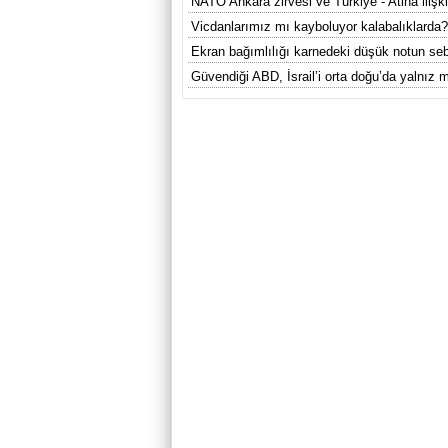
NATO Ankara zirvesi ve Türkiye - Atina ilişkil
Vicdanlarımız mı kayboluyor kalabalıklarda?
Ekran bağımlılığı karnedeki düşük notun se
Güvendiği ABD, İsrail’i orta doğu’da yalnız m