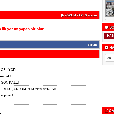
YORUM YAP | 0 Yorum
SO
 ilk yorum yapan siz olun.
HAB
Yorum
HA
 GELİYOR!
etmemek!
 SON KALE!
LERİ DÜŞÜNDÜREN KONYA AYNASI!
 köprüsü!
GA