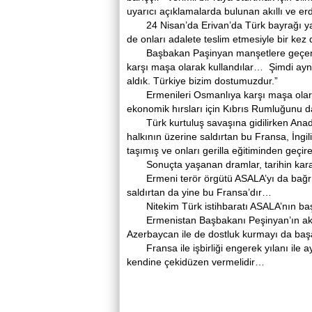
uyarıcı açıklamalarda bulunan akıllı ve er
24 Nisan’da Erivan’da Türk bayrağı yaka
de onları adalete teslim etmesiyle bir k
Başbakan Paşinyan manşetlere geçen so
karşı maşa olarak kullandılar… Şimdi aynı 
aldık. Türkiye bizim dostumuzdur.”
Ermenileri Osmanlıya karşı maşa olarak
ekonomik hırsları için Kıbrıs Rumluğunu
Türk kurtuluş savaşına gidilirken Anadol
halkının üzerine saldırtan bu Fransa, İngili
taşımış ve onları gerilla eğitiminden geçi
Sonuçta yaşanan dramlar, tarihin kara s
Ermeni terör örgütü ASALA’yı da bağrın
saldırtan da yine bu Fransa’dır…
Nitekim Türk istihbaratı ASALA’nın başı
Ermenistan Başbakanı Peşinyan’ın akılc
Azerbaycan ile de dostluk kurmayı da ba
Fransa ile işbirliği engerek yılanı ile ay
kendine çekidüzen vermelidir…