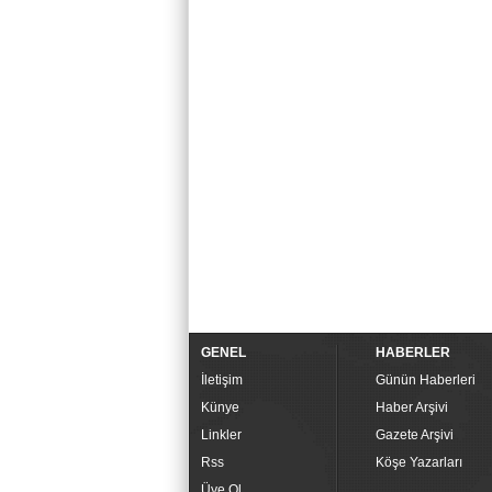
GENEL
HABERLER
İletişim
Günün Haberleri
Künye
Haber Arşivi
Linkler
Gazete Arşivi
Rss
Köşe Yazarları
Üye Ol