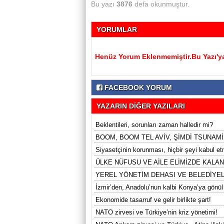
Bu yazı
3876
defa okunmuştur.
YORUMLAR
Henüz Yorum Eklenmemiştir.Bu Yazı'ya
FACEBOOK YORUM
YAZARIN DİĞER YAZILARI
Beklentileri, sorunları zaman halledir mi?
BOOM, BOOM TEL AVİV, ŞİMDİ TSUNAMİ
Siyasetçinin korunması, hiçbir şeyi kabul 
ÜLKE NÜFUSU VE AİLE ELİMİZDE KALAN
YEREL YÖNETİM DEHASI VE BELEDİYE
İzmir’den, Anadolu’nun kalbi Konya’ya gönül
Ekonomide tasarruf ve gelir birlikte şart!
NATO zirvesi ve Türkiye’nin kriz yönetimi!