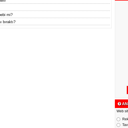
eri!
bebi mi?
ı bıraktı?
AN
Web sit
Re
Tav