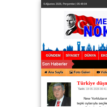
6 Ağustos 2026, Perşembe | 05:48:04
GÜNDEM
SİYASET
DÜNYA
EK
Ana Sayfa
Foto Galeri
Vide
Türkiye düşm
Tarih:
18-05-2026 00:41
New Yorkluların bü
tepki oylarıyla seçi