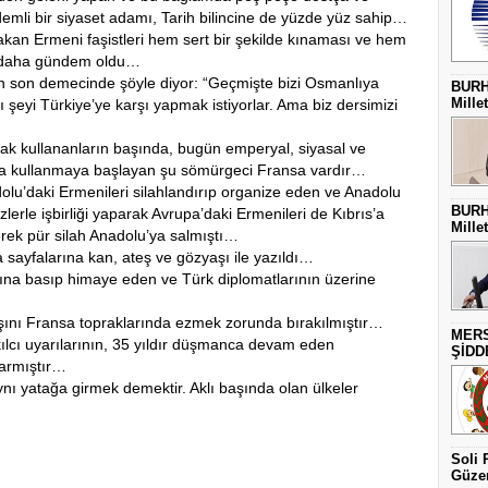
demli bir siyaset adamı, Tarih bilincine de yüzde yüz sahip…
n Ermeni faşistleri hem sert bir şekilde kınaması ve hem
ez daha gündem oldu…
n demecinde şöyle diyor: “Geçmişte bizi Osmanlıya
BURH
Millet
şeyi Türkiye’ye karşı yapmak istiyorlar. Ama biz dersimizi
 kullananların başında, bugün emperyal, siyasal ve
 da kullanmaya başlayan şu sömürgeci Fransa vardır…
u’daki Ermenileri silahlandırıp organize eden ve Anadolu
BURH
zlerle işbirliği yaparak Avrupa’daki Ermenileri de Kıbrıs’a
Millet
rerek pür silah Anadolu’ya salmıştı…
ayfalarına kan, ateş ve gözyaşı ile yazıldı…
a basıp himaye eden ve Türk diplomatlarının üzerine
nı Fransa topraklarında ezmek zorunda bırakılmıştır…
MERS
ı uyarılarının, 35 yıldır düşmanca devam eden
ŞİDD
şarmıştır…
nı yatağa girmek demektir. Aklı başında olan ülkeler
Soli 
Güzer