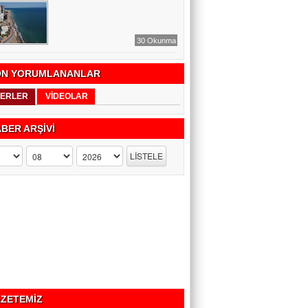
30 Okunma
N YORUMLANANLAR
ERLER
VİDEOLAR
BER ARŞİVİ
ZETEMİZ