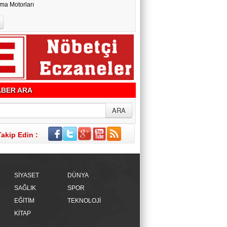
ma Motorları
BER ARA
Takip Edin :
SİYASET
DÜNYA
SAĞLIK
SPOR
EĞİTİM
TEKNOLOJİ
KİTAP