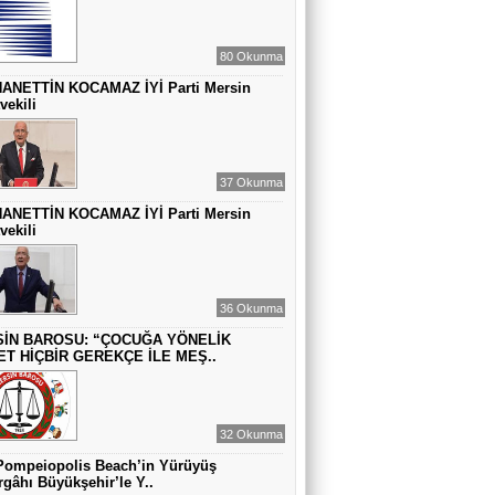
MUAZZEZ TOĞRUL
ZAMANA DUR DEMEK OLMAZ
80 Okunma
ANETTİN KOCAMAZ İYİ Parti Mersin
vekili
VAHAP DABAKAN Pirincin Taşları
Kurdaki baskılanmanın ekonomideki
etkileri!
37 Okunma
ANETTİN KOCAMAZ İYİ Parti Mersin
vekili
36 Okunma
İN BAROSU: “ÇOCUĞA YÖNELİK
ET HİÇBİR GEREKÇE İLE MEŞ..
32 Okunma
Pompeiopolis Beach’in Yürüyüş
gâhı Büyükşehir’le Y..