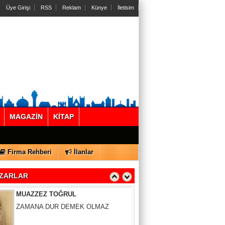
Üye Girişi
RSS
Reklam
Künye
İletisim
Gül Saydam
MAGAZİN
KİTAP
SEN BENİ UNUTSAN DA
Firma Rehberi
İlanlar
MUAZZEZ TOĞRUL
ZAMANA DUR DEMEK OLMAZ
ZARLAR
VAHAP DABAKAN Pirincin Taşları
Kurdaki baskılanmanın ekonomideki