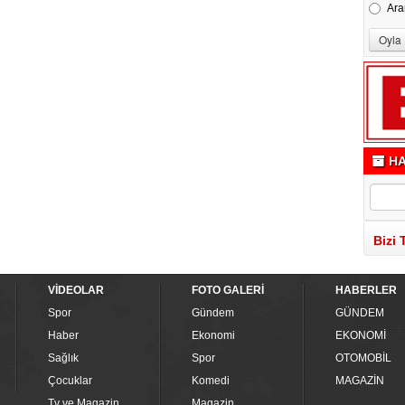
Ara
HA
Bizi 
VİDEOLAR
FOTO GALERİ
HABERLER
Spor
Gündem
GÜNDEM
Haber
Ekonomi
EKONOMİ
Sağlık
Spor
OTOMOBİL
Çocuklar
Komedi
MAGAZİN
Tv ve Magazin
Magazin