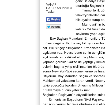
genç Belediye Başk
VAHAP
oturduğu Başkanlık 
DABAKAN Pirincin
Trump ile ilk gör
Taşları
televizyonlardan ca
bile ayakta tutup o
Mamdani’nin başına 
kalarak 24 Nisan da
‘soykırım’ yaptı a
Bay Başkan Mamdani, Ermenilere Türkle
müsait değildir. Hiç bir şey bilmiyorsan bu
sor. Hiç Bir şey bilmiyorsan Ermenistan 
açıklama yap. Neyse bunu senin gençliğin
açıklamalara da dikkat et. Bay Mamdani, 
yapman gerekir. Gazze de yaptığı yıkımlar
evlerini başına yıkıp sivil insanları öldü
sonra New York’taki seçmenlerine ve İnsan
istiyorum. Bay Mamdani seçim ve sonrasın
Mahkemesi yakalama kararı verdi. Netenya
takip edeceğiz bakalım Birleşmiş Milletler
tutuklamaya gücün yetecek mi?
Başbakan Paşinyan’ın söylediklerine kulak
Ermenistan Başbakanı Nikol Paşinyan, Erm
barışçıl - verimli bir raya oturtmak için 