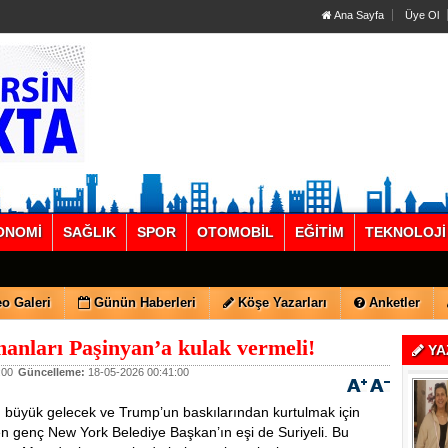
Ana Sayfa
Üye Ol
ONOMİ
SAĞLIK
SPOR
OTOMOBİL
EĞİTİM
TEKNOLOJİ
o Galeri
Günün Haberleri
Köşe Yazarları
Anketler
anları Paşinyan’a kulak vermeli!
YA
:00
Güncelleme:
18-05-2026 00:41:00
yük gelecek ve Trump’un baskılarından kurtulmak için
len genç New York Belediye Başkan’ın eşi de Suriyeli. Bu