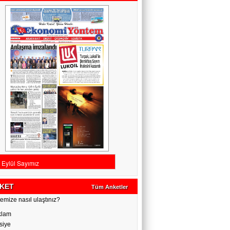
KET
Tüm Anketler
emize nasıl ulaştınız?
klam
siye