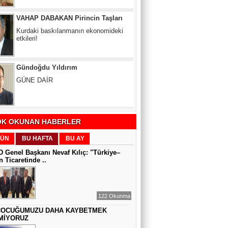
etkileri!
Gündoğdu Yıldırım
GÜNE DAİR
Zeynel Aslan
SATILAMAYAN MÜLK YOKTUR,
YANLIŞ FİYAT VARDIR
K OKUNAN HABERLER
Sıddıka BALAKAN
ÜN
BU HAFTA
BU AY
DİJİTAL VİCDAN
 Genel Başkanı Nevaf Kılıç: "Türkiye–
 Ticaretinde ..
Gül Saydam
SEN BENİ UNUTSAN DA
122 Okunma
ÇOCUĞUMUZU DAHA KAYBETMEK
MİYORUZ