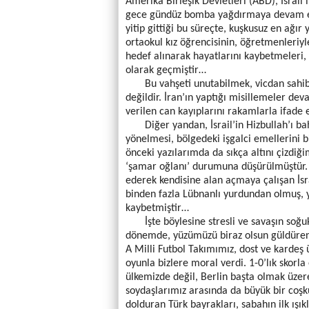
Amerika Birleşik Devletleri (ABD), İsrail i
gece gündüz bomba yağdırmaya devam e
yitip gittiği bu süreçte, kuşkusuz en ağır 
ortaokul kız öğrencisinin, öğretmenleriyle
hedef alınarak hayatlarını kaybetmeleri, i
olarak geçmiştir…
Bu vahşeti unutabilmek, vicdan sahibi
değildir. İran’ın yaptığı misillemeler dev
verilen can kayıplarını rakamlarla ifade 
Diğer yandan, İsrail’in Hizbullah’ı ba
yönelmesi, bölgedeki işgalci emellerini 
önceki yazılarımda da sıkça altını çizdiğ
‘şamar oğlanı’ durumuna düşürülmüştür. T
ederek kendisine alan açmaya çalışan İsr
binden fazla Lübnanlı yurdundan olmuş,
kaybetmiştir…
İşte böylesine stresli ve savaşın soğuk 
dönemde, yüzümüzü biraz olsun güldüren
A Milli Futbol Takımımız, dost ve kardeş 
oyunla bizlere moral verdi. 1-0’lık skorla
ülkemizde değil, Berlin başta olmak üzer
soydaşlarımız arasında da büyük bir coşk
dolduran Türk bayrakları, sabahın ilk ışı