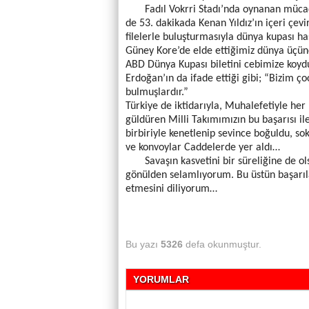
Fadıl Vokrri Stadı’nda oynanan mücadel
de 53. dakikada Kenan Yıldız’ın içeri çev
filelerle buluşturmasıyla dünya kupası ha
Güney Kore’de elde ettiğimiz dünya üçü
ABD Dünya Kupası biletini cebimize koy
Erdoğan’ın da ifade ettiği gibi; “Bizim ço
bulmuşlardır.”
Türkiye de iktidarıyla, Muhalefetiyle he
güldüren Milli Takımımızın bu başarısı il
birbiriyle kenetlenip sevince boğuldu, sok
ve konvoylar Caddelerde yer aldı…
Savaşın kasvetini bir süreliğine de olsa
gönülden selamlıyorum. Bu üstün başarıl
etmesini diliyorum…
Bu yazı
5326
defa okunmuştur.
YORUMLAR