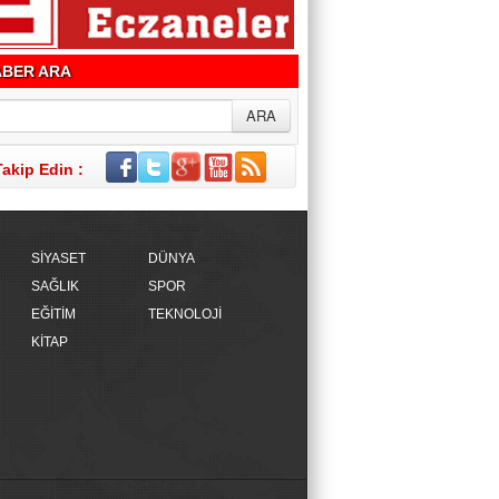
BER ARA
Takip Edin :
SİYASET
DÜNYA
SAĞLIK
SPOR
EĞİTİM
TEKNOLOJİ
KİTAP