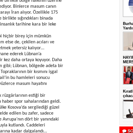
le birlikte bölge halkının üzerine
diyor. Binlerce masum canın
yarayı İran alıyor. Özellikle 175
 birlikte sığındıkları binada
Burha
nsanlık tarihine kara bir leke
Yardı
 hiçbir birey için mümkün
am etse de, çekilen acıları ve
etmek yetersiz kalıyor…
hane ederek Lübnan’a
HAYI
bir kez daha ortaya koyuyor. Daha
MERS
im gibi; Lübnan, bölgede adeta bir
opraklarının bir kısmını işgal
ail’in bu hamleleri sonucu
 yüzlerce masum hayatını
Kırat
rüzgârlarının estiği bir
çıkac
 haber spor sahalarından geldi.
ülke Kosova’da sergilediği güzel
 elde edilen bu zafer, sadece
e Avrupa’nın dört bir yanındaki
uyla kutlandı. Caddeleri
SO
klarına kadar dalgalandı…