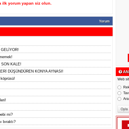
 ilk yorum yapan siz olun.
Yorum
 GELİYOR!
etmemek!
 SON KALE!
LERİ DÜŞÜNDÜREN KONYA AYNASI!
AN
 köprüsü!
Web sit
Re
Tav
Ara
eri!
bebi mi?
ı bıraktı?