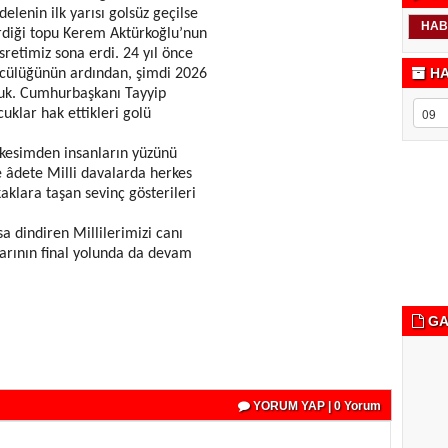
enin ilk yarısı golsüz geçilse
HAB
irdiği topu Kerem Aktürkoğlu’nun
sretimiz sona erdi. 24 yıl önce
HA
ncülüğünün ardından, şimdi 2026
duk. Cumhurbaşkanı Tayyip
cuklar hak ettikleri golü
r kesimden insanların yüzünü
e âdete Milli davalarda herkes
aklara taşan sevinç gösterileri
 dindiren Millilerimizi canı
arının final yolunda da devam
GA
YORUM YAP | 0 Yorum