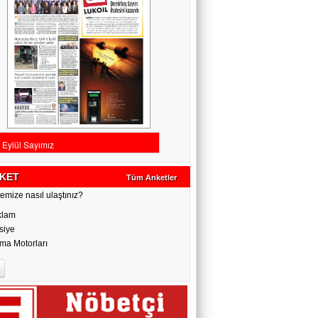
KET
Tüm Anketler
emize nasıl ulaştınız?
klam
siye
ma Motorları