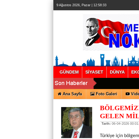
9 Ağustos 2026, Pazar | 12:58:33
GÜNDEM
SİYASET
DÜNYA
EK
Ana Sayfa
Foto Galeri
Vide
BÖLGEMİZD
GELEN MİL
Tarih:
06-04-2026 00:01
Türkiye için bölge