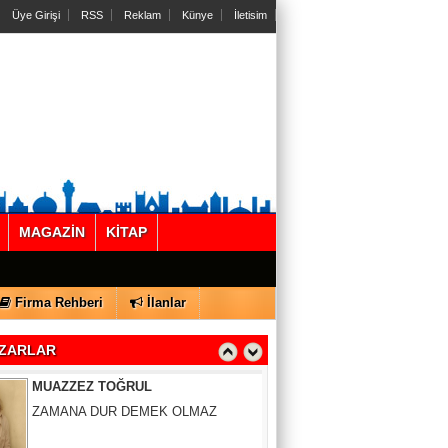
Üye Girişi
RSS
Reklam
Künye
İletisim
Gül Saydam
MAGAZİN
KİTAP
SEN BENİ UNUTSAN DA
Firma Rehberi
İlanlar
MUAZZEZ TOĞRUL
ZAMANA DUR DEMEK OLMAZ
ZARLAR
VAHAP DABAKAN Pirincin Taşları
Kurdaki baskılanmanın ekonomideki