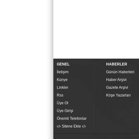
GENEL
HABERLER
İletişim
Günün Haberleri
Künye
Haber Arşivi
Linkler
Gazete Arşivi
Rss
Köşe Yazarları
Üye Ol
Üye Girişi
Önemli Telefonlar
Sitene Ekle