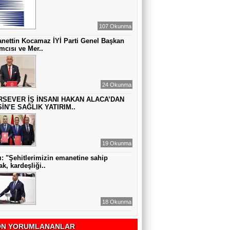
MUAZZEZ TOĞRUL
ZAMANA DUR DEMEK OLMAZ
107 Okunma
nettin Kocamaz İYİ Parti Genel Başkan
mcısı ve Mer..
VAHAP DABAKAN Pirincin Taşları
Kurdaki baskılanmanın ekonomideki
etkileri!
24 Okunma
RSEVER İŞ İNSANI HAKAN ALACA’DAN
İN’E SAĞLIK YATIRIM..
19 Okunma
lı: "Şehitlerimizin emanetine sahip
ak, kardeşliği..
18 Okunma
N YORUMLANANLAR