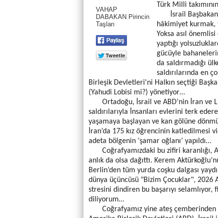
Türk Milli takımının
VAHAP
İsrail Başbakanı
DABAKAN Pirincin
Taşları
hâkimiyet kurmak, 
Yoksa asıl önemlis
yaptığı yolsuzlukla
gücüyle bahaneleri
da saldırmadığı ülk
saldırılarında en 
Birleşik Devletleri'ni Halkın seçtiği Başk
(Yahudi Lobisi mi?) yönetiyor…
Ortadoğu, İsrail ve ABD’nin İran ve Lü
saldırılarıyla İnsanları evlerini terk eder
yaşamaya başlayan ve kan gölüne dönmüş
İran’da 175 kız öğrencinin katledilmesi v
adeta bölgenin ‘şamar oğlanı’ yapıldı…
Coğrafyamızdaki bu zifiri karanlığı, A M
anlık da olsa dağıttı. Kerem Aktürkoğlu’nu
Berlin’den tüm yurda coşku dalgası yaydı. 
dünya üçüncüsü "Bizim Çocuklar", 2026 AB
stresini dindiren bu başarıyı selamlıyor, 
diliyorum…
Coğrafyamız yine ateş çemberinden geçi