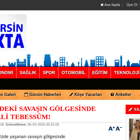
Ana Sayfa
Üye Ol
ONOMİ
SAĞLIK
SPOR
OTOMOBİL
EĞİTİM
TEKNOLOJİ
o Galeri
Günün Haberleri
Köşe Yazarları
Anketler
EKİ SAVAŞIN GÖLGESİNDE
YA
Lİ TEBESSÜM!
:00
Güncelleme:
06-04-2026 00:01:00
mizde yaşanan savaşın gölgesinde