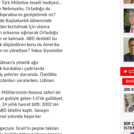
 Türk Milletine teselli hediyesi…
 Netenyahu, Ortadoğu da
topraklarını genişletmek mi?
i de Başbakanlık döneminde
rdan kurtulmak için olanca
n arkasına sığınarak Ortadoğu
e ve kalmadı. ABD destekli bu
çok düşündüren konu da Amerika
an mı yönetiyor? Yoksa Siyonistler
bnan’a yönelik ağır
ek kurdukları çadırlarda
ÇO
 şehirler durumda. Özellikle
icdanları yaralarken, Lübnan
BUG
200 
illilerimizin Kosova zaferi bir
n golüyle gelen 1-0’lık galibiyet,
24 yıllık hasret bitti; 2002’nin
D biletini kaptı. Savaşın
final yolunda başarılar
BİR 
İSTE
yor. İsrail’in peşine takılan