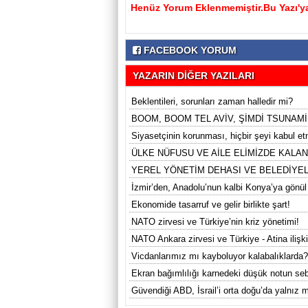
Henüz Yorum Eklenmemiştir.Bu Yazı'ya
FACEBOOK YORUM
YAZARIN DİĞER YAZILARI
Beklentileri, sorunları zaman halledir mi?
BOOM, BOOM TEL AVİV, ŞİMDİ TSUNAMİ
Siyasetçinin korunması, hiçbir şeyi kabul 
ÜLKE NÜFUSU VE AİLE ELİMİZDE KALAN
YEREL YÖNETİM DEHASI VE BELEDİYE
İzmir’den, Anadolu’nun kalbi Konya’ya gönül
Ekonomide tasarruf ve gelir birlikte şart!
NATO zirvesi ve Türkiye’nin kriz yönetimi!
NATO Ankara zirvesi ve Türkiye - Atina ilişkil
Vicdanlarımız mı kayboluyor kalabalıklarda?
Ekran bağımlılığı karnedeki düşük notun se
Güvendiği ABD, İsrail’i orta doğu’da yalnız m