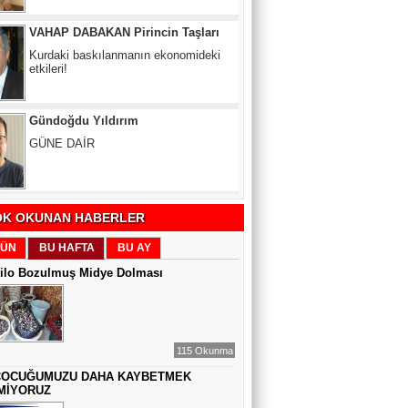
etkileri!
Gündoğdu Yıldırım
GÜNE DAİR
Zeynel Aslan
SATILAMAYAN MÜLK YOKTUR,
YANLIŞ FİYAT VARDIR
K OKUNAN HABERLER
Sıddıka BALAKAN
ÜN
BU HAFTA
BU AY
DİJİTAL VİCDAN
Kilo Bozulmuş Midye Dolması
Gül Saydam
SEN BENİ UNUTSAN DA
115 Okunma
ÇOCUĞUMUZU DAHA KAYBETMEK
MİYORUZ