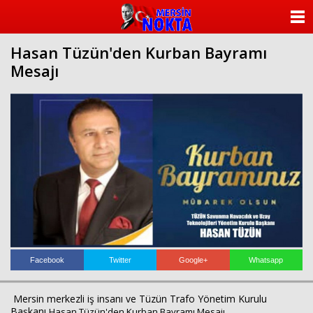
ANASAYFA
Hasan Tüzün'den Kurban Bayramı
KATEGORİLER
Mesajı
YAZARLAR
ANKETLER
FOTO GALERİ
VİDEO GALERİ
KÜNYE
İLETİŞİM
Facebook
Twitter
Google+
Whatsapp
Mersin merkezli iş insanı ve Tüzün Trafo Yönetim Kurulu
Başkanı
Hasan Tüzün'den Kurban Bayramı Mesajı