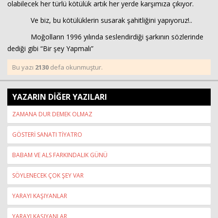
olabilecek her türlü kötülük artık her yerde karşımıza çıkıyor.
Ve biz, bu kötülüklerin susarak şahitliğini yapıyoruz!..
Moğolların 1996 yılında seslendirdiği şarkının sözlerinde
dediği gibi “Bir şey Yapmalı”
Bu yazı
2130
defa okunmuştur.
YAZARIN DİĞER YAZILARI
ZAMANA DUR DEMEK OLMAZ
GÖSTERİ SANATI TİYATRO
BABAM VE ALS FARKINDALIK GÜNÜ
SÖYLENECEK ÇOK ŞEY VAR
YARAYI KAŞIYANLAR
YARAYI KAŞIYANLAR