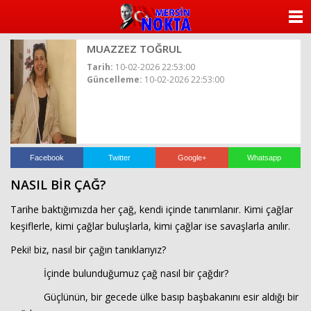
ANASAYFA
MUAZZEZ TOĞRUL
KATEGORİLER
Tarih:
10-02-2026 22:53:00
Güncelleme:
10-02-2026 22:53:00
YAZARLAR
ANKETLER
FOTO GALERİ
Facebook
Twitter
Google+
Whatsapp
NASIL BİR ÇAĞ?
VİDEO GALERİ
Tarihe baktığımızda her çağ, kendi içinde tanımlanır. Kimi çağlar
KÜNYE
keşiflerle, kimi çağlar buluşlarla, kimi çağlar ise savaşlarla anılır.
Peki! biz, nasıl bir çağın tanıklarıyız?
İLETİŞİM
İçinde bulunduğumuz çağ nasıl bir çağdır?
Güçlünün, bir gecede ülke basıp başbakanını esir aldığı bir