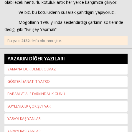
olabilecek her türlü kötülük artık her yerde karşımıza çıkıyor.
Ve biz, bu kötülüklerin susarak şahitliğini yapıyoruz!..
Moğolların 1996 yılında seslendirdiği şarkının sözlerinde
dediği gibi “Bir şey Yapmalı”
Bu yazı
2132
defa okunmuştur.
YAZARIN DİĞER YAZILARI
ZAMANA DUR DEMEK OLMAZ
GÖSTERİ SANATI TİYATRO
BABAM VE ALS FARKINDALIK GÜNÜ
SÖYLENECEK ÇOK ŞEY VAR
YARAYI KAŞIYANLAR
YARAYI KAŞIYANLAR