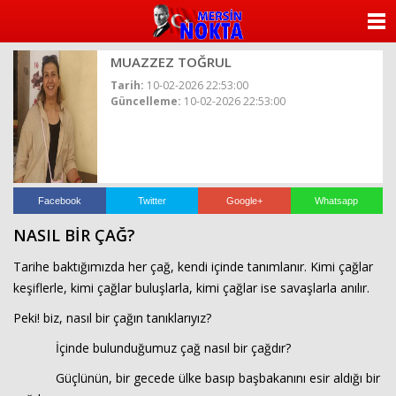
ANASAYFA
MUAZZEZ TOĞRUL
KATEGORİLER
Tarih:
10-02-2026 22:53:00
Güncelleme:
10-02-2026 22:53:00
YAZARLAR
ANKETLER
FOTO GALERİ
Facebook
Twitter
Google+
Whatsapp
NASIL BİR ÇAĞ?
VİDEO GALERİ
Tarihe baktığımızda her çağ, kendi içinde tanımlanır. Kimi çağlar
KÜNYE
keşiflerle, kimi çağlar buluşlarla, kimi çağlar ise savaşlarla anılır.
Peki! biz, nasıl bir çağın tanıklarıyız?
İLETİŞİM
İçinde bulunduğumuz çağ nasıl bir çağdır?
Güçlünün, bir gecede ülke basıp başbakanını esir aldığı bir