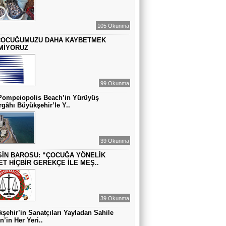
MUAZZEZ TOĞRUL
ZAMANA DUR DEMEK OLMAZ
105 Okunma
ÇOCUĞUMUZU DAHA KAYBETMEK
MİYORUZ
VAHAP DABAKAN Pirincin Taşları
Kurdaki baskılanmanın ekonomideki
etkileri!
99 Okunma
Pompeiopolis Beach’in Yürüyüş
gâhı Büyükşehir’le Y..
39 Okunma
İN BAROSU: “ÇOCUĞA YÖNELİK
ET HİÇBİR GEREKÇE İLE MEŞ..
39 Okunma
şehir’in Sanatçıları Yayladan Sahile
n’in Her Yeri..