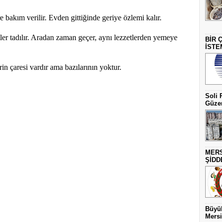
e bakım verilir. Evden gittiğinde geriye özlemi kalır.
etler tadılır. Aradan zaman geçer, aynı lezzetlerden yemeye
BİR 
İSTE
rin çaresi vardır ama bazılarının yoktur.
Soli 
Güzer
MERS
ŞİDD
Büyük
Mersi