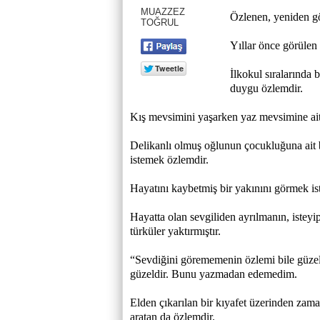
MUAZZEZ
Özlenen, yeniden gör
TOĞRUL
Yıllar önce görülen 
İlkokul sıralarında 
duygu özlemdir.
Kış mevsimini yaşarken yaz mevsimine ait 
Delikanlı olmuş oğlunun çocukluğuna ait b
istemek özlemdir.
Hayatını kaybetmiş bir yakınını görmek ist
Hayatta olan sevgiliden ayrılmanın, isteyi
türküler yaktırmıştır.
“Sevdiğini görememenin özlemi bile güzel
güzeldir. Bunu yazmadan edemedim.
Elden çıkarılan bir kıyafet üzerinden zaman
aratan da özlemdir.