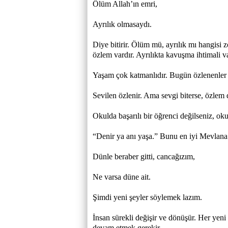
Ölüm Allah’ın emri,
Ayrılık olmasaydı.
Diye bitirir. Ölüm mü, ayrılık mı hangisi 
özlem vardır. Ayrılıkta kavuşma ihtimali v
Yaşam çok katmanlıdır. Bugün özlenenler bi
Sevilen özlenir. Ama sevgi biterse, özlem d
Okulda başarılı bir öğrenci değilseniz, okul
“Denir ya anı yaşa.” Bunu en iyi Mevlana’n
Dünle beraber gitti, cancağızım,
Ne varsa düne ait.
Şimdi yeni şeyler söylemek lazım.
İnsan sürekli değişir ve dönüşür. Her yen
devam etmek gerekir.