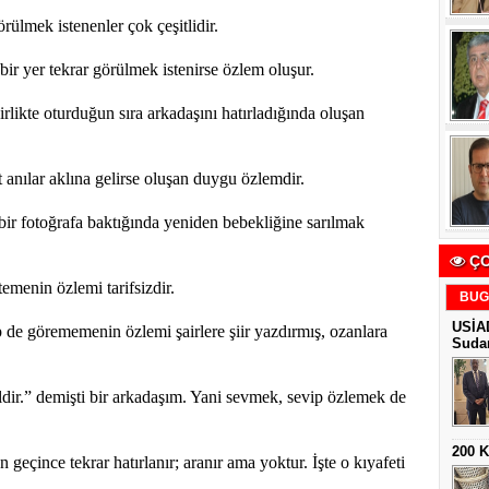
ülmek istenenler çok çeşitlidir.
bir yer tekrar görülmek istenirse özlem oluşur.
birlikte oturduğun sıra arkadaşını hatırladığında oluşan
anılar aklına gelirse oluşan duygu özlemdir.
ir fotoğrafa baktığında yeniden bebekliğine sarılmak
ÇO
emenin özlemi tarifsizdir.
BUG
USİAD
p de görememenin özlemi şairlere şiir yazdırmış, ozanlara
Sudan
dir.” demişti bir arkadaşım. Yani sevmek, sevip özlemek de
200 
 geçince tekrar hatırlanır; aranır ama yoktur. İşte o kıyafeti