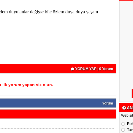
Özlem duyulanlar değişse bile özlem duya duya yaşam
YORUM YAP | 0 Yorum
 ilk yorum yapan siz olun.
Yorum
AN
Web sit
Re
Tav