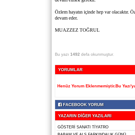
Özlem hayatın içinde hep var olacaktır. 
devam eder.
MUAZZEZ TOĞRUL
Bu yazı
1492
defa okunmuştur.
YORUMLAR
Henüz Yorum Eklenmemiştir.Bu Yazı'ya
FACEBOOK YORUM
YAZARIN DİĞER YAZILARI
GÖSTERİ SANATI TİYATRO
BABAM VE ALS FARKINDALIK GÜNÜ