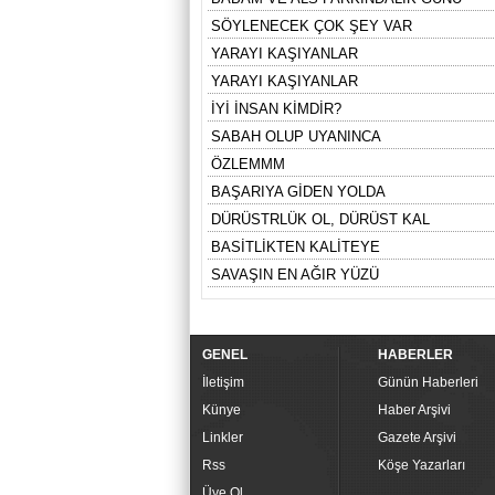
SÖYLENECEK ÇOK ŞEY VAR
YARAYI KAŞIYANLAR
YARAYI KAŞIYANLAR
İYİ İNSAN KİMDİR?
SABAH OLUP UYANINCA
ÖZLEMMM
BAŞARIYA GİDEN YOLDA
DÜRÜSTRLÜK OL, DÜRÜST KAL
BASİTLİKTEN KALİTEYE
SAVAŞIN EN AĞIR YÜZÜ
GENEL
HABERLER
İletişim
Günün Haberleri
Künye
Haber Arşivi
Linkler
Gazete Arşivi
Rss
Köşe Yazarları
Üye Ol