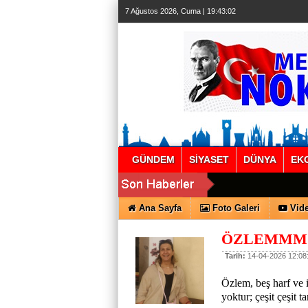
7 Ağustos 2026, Cuma | 19:43:02
GÜNDEM
SİYASET
DÜNYA
EK
Ana Sayfa
Foto Galeri
Vide
ÖZLEMMM
Tarih:
14-04-2026 12:08
Özlem, beş harf ve 
yoktur; çeşit çeşit t