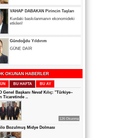
etkileri!
Gündoğdu Yıldırım
GÜNE DAİR
Zeynel Aslan
SATILAMAYAN MÜLK YOKTUR,
YANLIŞ FİYAT VARDIR
K OKUNAN HABERLER
Sıddıka BALAKAN
ÜN
BU HAFTA
BU AY
DİJİTAL VİCDAN
 Genel Başkanı Nevaf Kılıç: "Türkiye–
 Ticaretinde ..
Gül Saydam
SEN BENİ UNUTSAN DA
126 Okunma
Kilo Bozulmuş Midye Dolması