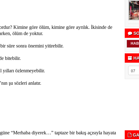
zordur? Kimine göre ölüm, kimine göre ayrılık. İkisinde de
arken, ölüm de yoktur.
SO
HAB
r süre sonra önemini yitirebilir.
e bitebilir.
HA
 yılları özlenmeyebilir.
ın şu sözleri anlatır.
i güne “Merhaba diyerek…” taptaze bir bakış açısıyla hayata
GA