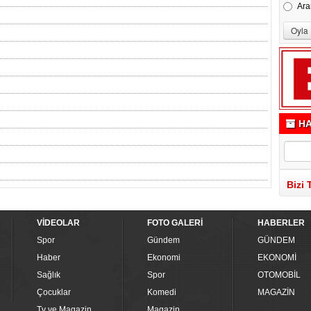
Ara
HA
Bizi 
VİDEOLAR
FOTO GALERİ
HABERLER
Spor
Gündem
GÜNDEM
Haber
Ekonomi
EKONOMİ
Sağlık
Spor
OTOMOBİL
Çocuklar
Komedi
MAGAZİN
Tv ve Magazin
Magazin