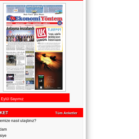
KET
Tüm Anketler
emize nasıl ulaştınız?
klam
siye