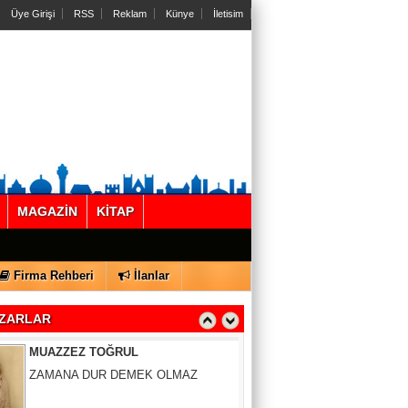
Üye Girişi
RSS
Reklam
Künye
İletisim
Gül Saydam
MAGAZİN
KİTAP
SEN BENİ UNUTSAN DA
Firma Rehberi
İlanlar
MUAZZEZ TOĞRUL
ZAMANA DUR DEMEK OLMAZ
ZARLAR
VAHAP DABAKAN Pirincin Taşları
Kurdaki baskılanmanın ekonomideki