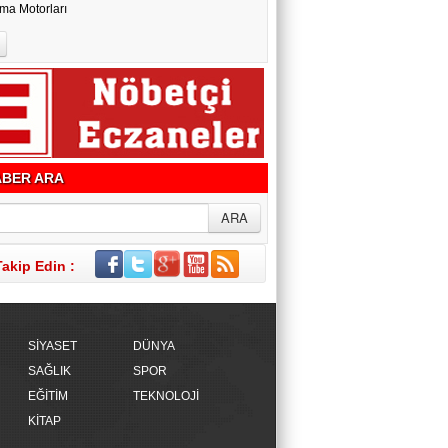
ma Motorları
BER ARA
Takip Edin :
SİYASET
DÜNYA
SAĞLIK
SPOR
EĞİTİM
TEKNOLOJİ
KİTAP