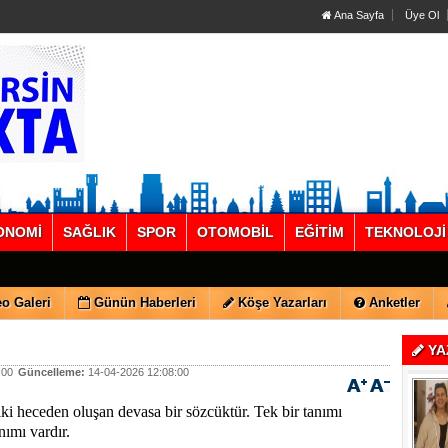
Ana Sayfa
Üye Ol
ONOMİ
SAĞLIK
SPOR
OTOMOBİL
EĞİTİM
TEKNOLOJİ
o Galeri
Günün Haberleri
Köşe Yazarları
Anketler
YA
:00
Güncelleme:
14-04-2026 12:08:00
iki heceden oluşan devasa bir sözcüktür. Tek bir tanımı
anımı vardır.