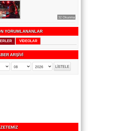
32 Okunma
N YORUMLANANLAR
ERLER
VİDEOLAR
BER ARŞİVİ
ZETEMİZ