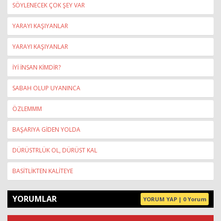
SÖYLENECEK ÇOK ŞEY VAR
YARAYI KAŞIYANLAR
YARAYI KAŞIYANLAR
İYİ İNSAN KİMDİR?
SABAH OLUP UYANINCA
ÖZLEMMM
BAŞARIYA GİDEN YOLDA
DÜRÜSTRLÜK OL, DÜRÜST KAL
BASİTLİKTEN KALİTEYE
YORUMLAR
YORUM YAP | 0 Yorum