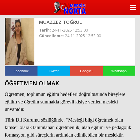
ANASAYFA
MUAZZEZ TOĞRUL
KATEGORİLER
Tarih:
24-11-2025 12:53:00
Güncelleme:
24-11-2025 12:53:00
YAZARLAR
ANKETLER
FOTO GALERİ
Facebook
Twitter
Google+
Whatsapp
ÖĞRETMEN OLMAK
VİDEO GALERİ
Öğretmen, toplumun eğitim hedefleri doğrultusunda bireylere
KÜNYE
eğitim ve öğretim sunmakla görevli kişiye verilen mesleki
unvanıdır.
İLETİŞİM
Türk Dil Kurumu sözlüğünde, “Mesleği bilgi öğretmek olan
kimse” olarak tanımlanan öğretmenlik, alan eğitimi ve pedagojik
formasyon gibi süreçlerin ardından edinilebilen bir meslektir.