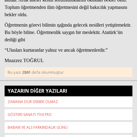
Toplum öğretmenden ilim öğretmesini değil bakıcılık yapmasını
bekler oldu.
Öğretmenin görevi bilimin ışığında gelecek nesilleri yetiştirmektir.
Bu böyle biline. Öğretmenlik saygın bir meslektir. Atatürk’ün
dediği gibi
“Ulusları kurtaranlar yalnız ve ancak öğretmenlerdir.”
Muazzez TOĞRUL
Bu yazı
2861
defa okunmuştur.
YAZARIN DİĞER YAZILARI
ZAMANA DUR DEMEK OLMAZ
GÖSTERİ SANATI TİYATRO
BABAM VE ALS FARKINDALIK GÜNÜ