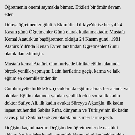
Öğretmenin önemi saymakla bitmez. Etkileri bir ömür devam
eder.
Haberin Doğru Adresi.
Dünya öğretmenler günü 5 Ekim’dir. Türkiye'de ise her yıl 24
Kasım günü Öğretmenler Günü olarak kutlanmaktadır. Mustafa
Kemal Atatürk'ün başöğretmen olduğu 24 Kasım günü, 1981
Atatürk Yılı'nda Kenan Evren tarafından Öğretmenler Günü
olarak ilan edilmiştir.
Mustafa kemal Atatürk Cumhuriyetle birlikte eğitim alanında
birçok yenilik yapmıştır. Latin harflerine geçiş, karma ve laik
eğitim en önemlilerindendir.
Cumhuriyetle birlikte kız çocukları da eğitim alarak her alanda var
oldular. Eğitim alanında yapılan yeniliklerden sonra ilk kadın
doktor Safiye Ali, ilk kadın avukat Süreyya Ağaoğlu, ilk kadın
inşaat mühendisi Sabiha Rıfat, dünyanın ve Türkiye’nin ilk kadın
savaş pilotu Sabiha Gökçen olarak bu isimler tarihe geçti.
Değişim kaçınılmazdır. Değişimden öğretmenler de nasibini
aldılar. Artık aileler kendi sorumluluklarını okuldan bekler oldu.