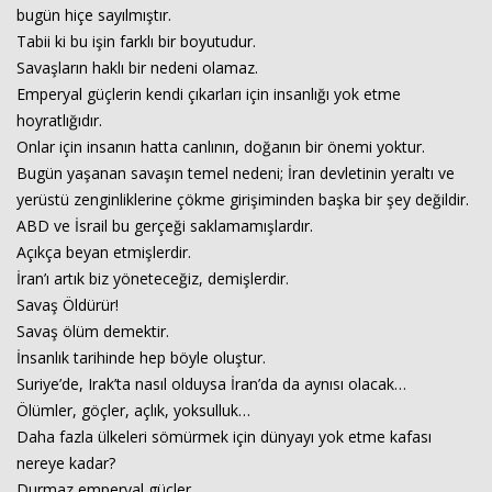
bugün hiçe sayılmıştır.
Tabii ki bu işin farklı bir boyutudur.
Savaşların haklı bir nedeni olamaz.
Emperyal güçlerin kendi çıkarları için insanlığı yok etme
hoyratlığıdır.
Onlar için insanın hatta canlının, doğanın bir önemi yoktur.
Bugün yaşanan savaşın temel nedeni; İran devletinin yeraltı ve
yerüstü zenginliklerine çökme girişiminden başka bir şey değildir.
ABD ve İsrail bu gerçeği saklamamışlardır.
Açıkça beyan etmişlerdir.
İran’ı artık biz yöneteceğiz, demişlerdir.
Savaş Öldürür!
Savaş ölüm demektir.
İnsanlık tarihinde hep böyle oluştur.
Suriye’de, Irak’ta nasıl olduysa İran’da da aynısı olacak…
Ölümler, göçler, açlık, yoksulluk…
Daha fazla ülkeleri sömürmek için dünyayı yok etme kafası
nereye kadar?
Durmaz emperyal güçler…