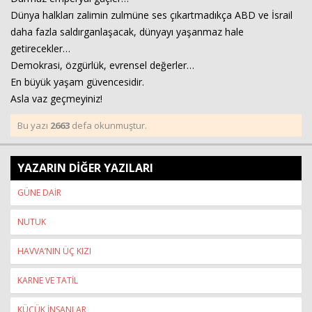
Dünya halkları zalimin zulmüne ses çıkartmadıkça ABD ve İsrail
daha fazla saldırganlaşacak, dünyayı yaşanmaz hale
getirecekler…
Demokrasi, özgürlük, evrensel değerler…
En büyük yaşam güvencesidir.
Asla vaz geçmeyiniz!
Bu yazı
2663
defa okunmuştur.
YAZARIN DİĞER YAZILARI
GÜNE DAİR
NUTUK
HAVVA’NIN ÜÇ KIZI
KARNE VE TATİL
KÜÇÜK İNSANLAR