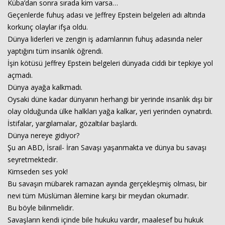
Küba’dan sonra sırada kim varsa…
Geçenlerde fuhuş adası ve Jeffrey Epstein belgeleri adı altında
korkunç olaylar ifşa oldu.
Haberin Doğru Adresi.
Dünya liderleri ve zengin iş adamlarının fuhuş adasında neler
yaptığını tüm insanlık öğrendi.
İşin kötüsü Jeffrey Epstein belgeleri dünyada ciddi bir tepkiye yol
açmadı.
Dünya ayağa kalkmadı.
Oysaki düne kadar dünyanın herhangi bir yerinde insanlık dışı bir
olay olduğunda ülke halkları yağa kalkar, yeri yerinden oynatırdı.
İstifalar, yargılamalar, gözaltılar başlardı.
Dünya nereye gidiyor?
Şu an ABD, İsrail- İran Savaşı yaşanmakta ve dünya bu savaşı
seyretmektedir.
Kimseden ses yok!
Bu savaşın mübarek ramazan ayında gerçekleşmiş olması, bir
nevi tüm Müslüman âlemine karşı bir meydan okumadır.
Bu böyle bilinmelidir.
Savaşların kendi içinde bile hukuku vardır, maalesef bu hukuk