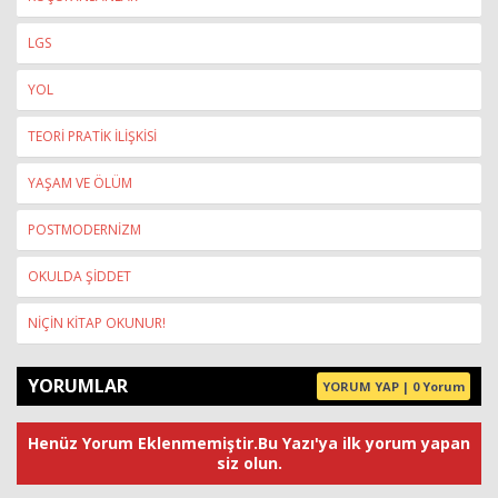
LGS
YOL
TEORİ PRATİK İLİŞKİSİ
YAŞAM VE ÖLÜM
POSTMODERNİZM
OKULDA ŞİDDET
NİÇİN KİTAP OKUNUR!
YORUMLAR
YORUM YAP | 0 Yorum
Henüz Yorum Eklenmemiştir.Bu Yazı'ya ilk yorum yapan
siz olun.