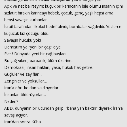
Açık ve net belirteyim: küçük bir karıncanın bile ölümü insanın içini
sızlatır; bırakın karıncayı bebek, çocuk, genç, yaşlı hepsi ama
hepsi savaşın kurbanları…
İsrail tarafından ilkokul hedef alındı, bombalar yağdırıldı. Yüzlerce
küçücük kız çocuğu öldü.
Savaşın hukuku yok!
Demiştim ya “yeni bir çağ” diye.
Evet! Dünyada yeni bir çağ başladı.
Bu çağ yıkım, barbarlık, ölüm üzerine…
Demokrasi, insan hakları, yasa, hukuk hak getire.
Güçlüler ve zayıflar…
Zenginler ve yoksullar…
İran’a dört koldan saldırıyorlar…
İnsanları öldürüyorlar…
Neden?
ABD, dünyanın bir ucundan gelip, “bana yan baktın” diyerek İran’a
savaş açıyor.
İran’dan sonra Küba…