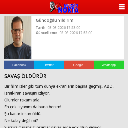
ANASAYFA
Gündoğdu Yıldırım
KATEGORİLER
Tarih:
03-03-2026 17:53:00
Güncelleme:
03-03-2026 17:53:00
YAZARLAR
ANKETLER
FOTO GALERİ
Facebook
Twitter
Google+
Whatsapp
SAVAŞ ÖLDÜRÜR
VİDEO GALERİ
Bir filim izler gibi tüm dünya ekranların başına geçmiş, ABD,
KÜNYE
İsrail-İran savaşını izliyor.
Ölümler rakamlarla…
İLETİŞİM
En çok isyanım da buna benim!
Şu kadar insan öldü.
Ne kolay değil mi?
Suçsuz günahsız insanlar savaşlarda yok olup gidiyor.