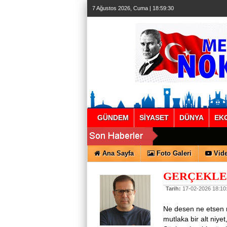
7 Ağustos 2026, Cuma | 18:59:30
GÜNDEM
SİYASET
DÜNYA
EK
Ana Sayfa
Foto Galeri
Vide
GERÇEKLE
Tarih:
17-02-2026 18:10
Ne desen ne etsen n
mutlaka bir alt niyet