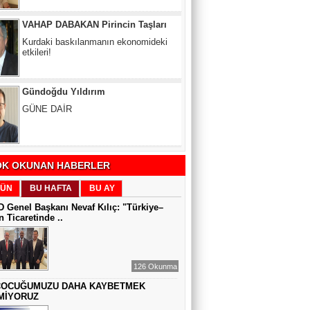
Gündoğdu Yıldırım
GÜNE DAİR
Zeynel Aslan
SATILAMAYAN MÜLK YOKTUR,
YANLIŞ FİYAT VARDIR
K OKUNAN HABERLER
Sıddıka BALAKAN
ÜN
BU HAFTA
BU AY
DİJİTAL VİCDAN
 Genel Başkanı Nevaf Kılıç: "Türkiye–
 Ticaretinde ..
Gül Saydam
SEN BENİ UNUTSAN DA
126 Okunma
ÇOCUĞUMUZU DAHA KAYBETMEK
MİYORUZ
MUAZZEZ TOĞRUL