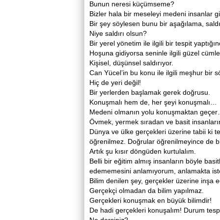
Bunun neresi küçümseme?
Bizler hala bir meseleyi medeni insanlar g
Bir şey söylesen bunu bir aşağılama, saldı
Niye saldırı olsun?
Bir yerel yönetim ile ilgili bir tespit yaptığın
Hoşuna gidiyorsa seninle ilgili güzel cümle
Kişisel, düşünsel saldırıyor.
Can Yücel’in bu konu ile ilgili meşhur bi
Hiç de yeri değil!
Bir yerlerden başlamak gerek doğrusu.
Konuşmalı hem de, her şeyi konuşmalı…
Medeni olmanın yolu konuşmaktan geçe
Övmek, yermek sıradan ve basit insanların 
Dünya ve ülke gerçekleri üzerine tabii ki t
öğrenilmez. Doğrular öğrenilmeyince de bi
Artık şu kısır döngüden kurtulalım.
Belli bir eğitim almış insanların böyle basi
edememesini anlamıyorum, anlamakta is
Bilim denilen şey, gerçekler üzerine inşa ed
Gerçekçi olmadan da bilim yapılmaz.
Gerçekleri konuşmak en büyük bilimdir!
De hadi gerçekleri konuşalım! Durum tespi