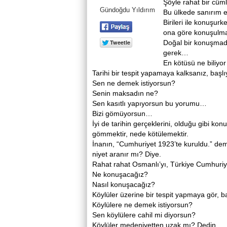
Şöyle rahat bir cüml
Gündoğdu Yıldırım
Bu ülkede sanırım e
Birileri ile konuşur
ona göre konuşulma
Doğal bir konuşmada
gerek…
En kötüsü ne biliy
Tarihi bir tespit yapamaya kalksanız, başl
Sen ne demek istiyorsun?
Senin maksadın ne?
Sen kasıtlı yapıyorsun bu yorumu…
Bizi gömüyorsun…
İyi de tarihin gerçeklerini, olduğu gibi ko
gömmektir, nede kötülemektir.
İnanın, “Cumhuriyet 1923’te kuruldu.” dem
niyet aranır mı? Diye.
Rahat rahat Osmanlı’yı, Türkiye Cumhuriyet
Ne konuşacağız?
Nasıl konuşacağız?
Köylüler üzerine bir tespit yapmaya gör, b
Köylülere ne demek istiyorsun?
Sen köylülere cahil mi diyorsun?
Köylüler medeniyetten uzak mı? Dedin.