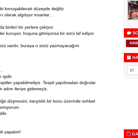
ibi konuşabilecek düzeyde değiliz.
rı olarak algılıyor insanlar…
da birileri bir yerlere çekiyor.
SO
ler kuruyor, hoşuna gitmiyorsa bir sürü laf ediyor.
HAB
r sözü vardır, buraya o sözü yazmayacağım.
HA
r…
işidir.
espitler yapabilmeliyiz. Tespit yapılmadan doğrular
r adım ileriye gidemeyiz.
tliğe düşmesini, karşılıklı bir konu üzerinde sohbet
temiyorum.
ilir.
ti yapalım!
GA