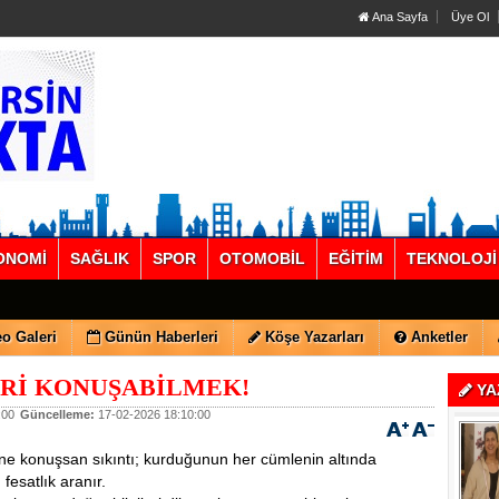
Ana Sayfa
Üye Ol
ONOMİ
SAĞLIK
SPOR
OTOMOBİL
EĞİTİM
TEKNOLOJİ
o Galeri
Günün Haberleri
Köşe Yazarları
Anketler
Rİ KONUŞABİLMEK!
YA
:00
Güncelleme:
17-02-2026 18:10:00
e konuşsan sıkıntı; kurduğunun her cümlenin altında
, fesatlık aranır.