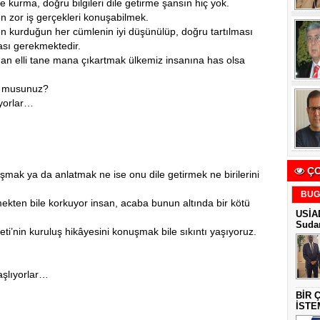
e kurma, doğru bilgileri dile getirme şansın hiç yok.
n zor iş gerçekleri konuşabilmek.
ken kurduğun her cümlenin iyi düşünülüp, doğru tartılması
sı gerekmektedir.
n elli tane mana çıkartmak ülkemiz insanına has olsa
or musunuz?
ıyorlar…
ÇO
nuşmak ya da anlatmak ne ise onu dile getirmek ne birilerini
BUG
ekten bile korkuyor insan, acaba bunun altında bir kötü
USİAD
Sudan
i’nin kuruluş hikâyesini konuşmak bile sıkıntı yaşıyoruz.
aşlıyorlar…
BİR 
İSTE