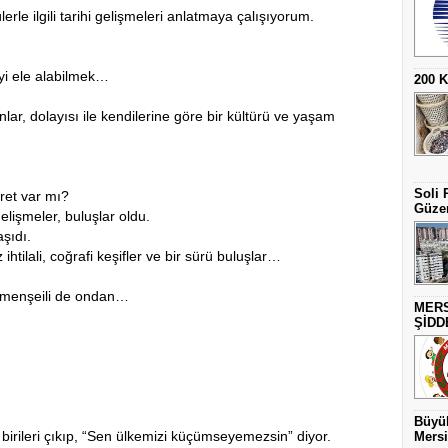
rle ilgili tarihi gelişmeleri anlatmaya çalışıyorum.
leyi ele alabilmek…
200 
lar, dolayısı ile kendilerine göre bir kültürü ve yaşam
Soli 
ret var mı?
Güzer
elişmeler, buluşlar oldu.
aşıdı.
htilali, coğrafi keşifler ve bir sürü buluşlar…
a menşeili de ondan…
MERS
…
ŞİDD
Büyük
n birileri çıkıp, “Sen ülkemizi küçümseyemezsin” diyor.
Mersi