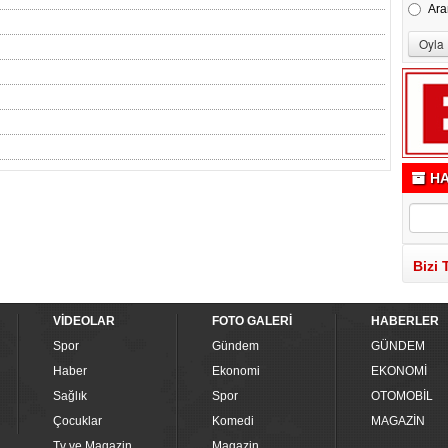
Ara
HA
Bizi 
VİDEOLAR
FOTO GALERİ
HABERLER
Spor
Gündem
GÜNDEM
Haber
Ekonomi
EKONOMİ
Sağlık
Spor
OTOMOBİL
Çocuklar
Komedi
MAGAZİN
Tv ve Magazin
Magazin