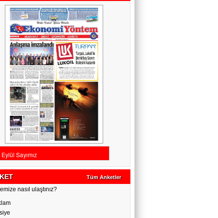
KET
Tüm Anketler
emize nasıl ulaştınız?
klam
siye