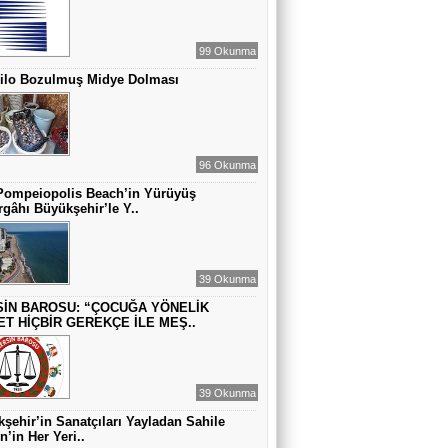
ZAMANA DUR DEMEK OLMAZ
99 Okunma
Kilo Bozulmuş Midye Dolması
VAHAP DABAKAN Pirincin Taşları
Kurdaki baskılanmanın ekonomideki
etkileri!
96 Okunma
Pompeiopolis Beach’in Yürüyüş
gâhı Büyükşehir’le Y..
39 Okunma
İN BAROSU: “ÇOCUĞA YÖNELİK
ET HİÇBİR GEREKÇE İLE MEŞ..
39 Okunma
şehir’in Sanatçıları Yayladan Sahile
n’in Her Yeri..