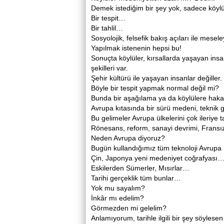
Demek istediğim bir şey yok, sadece köylüle
Bir tespit…
Bir tahlil…
Sosyolojik, felsefik bakış açıları ile mese
Yapılmak istenenin hepsi bu!
Sonuçta köylüler, kırsallarda yaşayan insan
şekilleri var.
Şehir kültürü ile yaşayan insanlar değiller.
Böyle bir tespit yapmak normal değil mi?
Bunda bir aşağılama ya da köylülere haka
Avrupa kıtasında bir sürü medeni, teknik g
Bu gelimeler Avrupa ülkelerini çok ileriye t
Rönesans, reform, sanayi devrimi, Fransız i
Neden Avrupa diyoruz?
Bugün kullandığımız tüm teknoloji Avrup
Çin, Japonya yeni medeniyet coğrafyası
Eskilerden Sümerler, Mısırlar…
Tarihi gerçeklik tüm bunlar…
Yok mu sayalım?
İnkâr mı edelim?
Görmezden mi gelelim?
Anlamıyorum, tarihle ilgili bir şey söylese