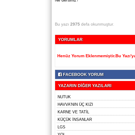
Ne dersiniz?
Bu yazı
2975
defa okunmuştur.
YORUMLAR
Henüz Yorum Eklenmemiştir.Bu Yazı'ya
FACEBOOK YORUM
YAZARIN DİĞER YAZILARI
NUTUK
HAVVA’NIN ÜÇ KIZI
KARNE VE TATİL
KÜÇÜK İNSANLAR
LGS
YOL