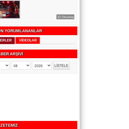
32 Okunma
N YORUMLANANLAR
ERLER
VİDEOLAR
BER ARŞİVİ
ZETEMİZ