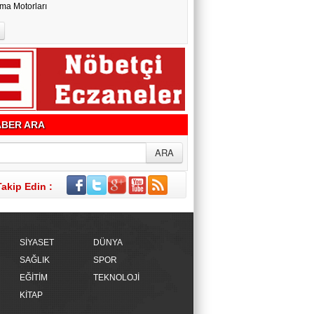
ma Motorları
BER ARA
Takip Edin :
SİYASET
DÜNYA
SAĞLIK
SPOR
EĞİTİM
TEKNOLOJİ
KİTAP