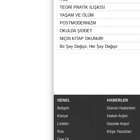
TEORİ PRATİK İLİŞKİSİ
YAŞAM VE ÖLÜM
POSTMODERNİZM
OKULDA ŞİDDET
NİÇİN KİTAP OKUNUR!
Bir Şey Değişir, Her Şey Değişir
GENEL
HABERLER
İletişim
Günün Haberleri
Künye
Haber Arşivi
Linkler
Gazete Arşivi
Rss
Köşe Yazarları
Üye Ol