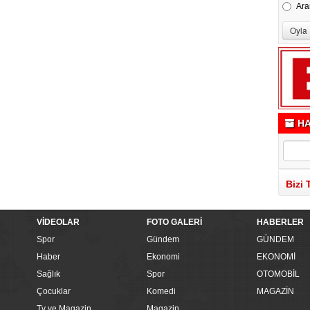
Ara
HA
Bizi 
VİDEOLAR
FOTO GALERİ
HABERLER
Spor
Gündem
GÜNDEM
Haber
Ekonomi
EKONOMİ
Sağlık
Spor
OTOMOBİL
Çocuklar
Komedi
MAGAZİN
Tv ve Magazin
Magazin