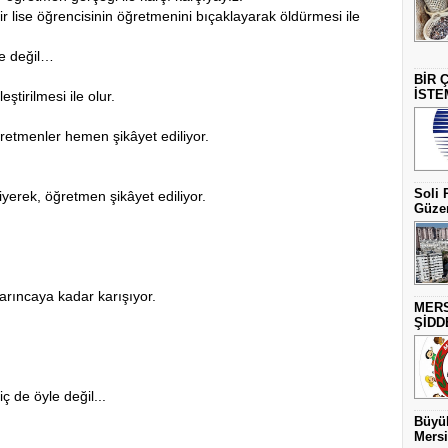
r lise öğrencisinin öğretmenini bıçaklayarak öldürmesi ile
de değil…
BİR 
İSTE
ştirilmesi ile olur.
retmenler hemen şikâyet ediliyor.
Soli 
iyerek, öğretmen şikâyet ediliyor.
Güzer
arıncaya kadar karışıyor.
MERS
ŞİDD
 de öyle değil...
Büyük
Mersi