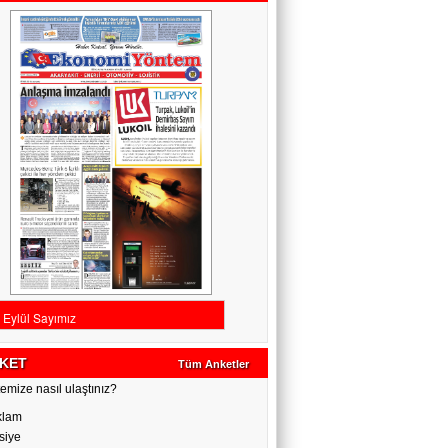
KET
Tüm Anketler
emize nasıl ulaştınız?
klam
siye