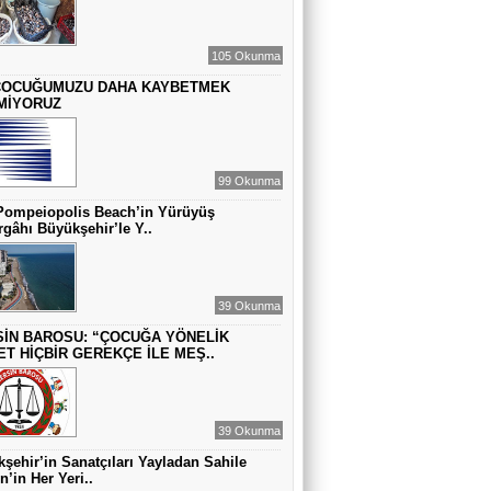
ZAMANA DUR DEMEK OLMAZ
105 Okunma
ÇOCUĞUMUZU DAHA KAYBETMEK
VAHAP DABAKAN Pirincin Taşları
MİYORUZ
Kurdaki baskılanmanın ekonomideki
etkileri!
99 Okunma
Pompeiopolis Beach’in Yürüyüş
gâhı Büyükşehir’le Y..
39 Okunma
İN BAROSU: “ÇOCUĞA YÖNELİK
ET HİÇBİR GEREKÇE İLE MEŞ..
39 Okunma
şehir’in Sanatçıları Yayladan Sahile
n’in Her Yeri..