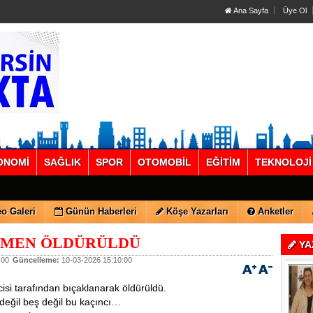
Ana Sayfa
Üye Ol
ONOMİ
SAĞLIK
SPOR
OTOMOBİL
EĞİTİM
TEKNOLOJİ
o Galeri
Günün Haberleri
Köşe Yazarları
Anketler
TMEN ÖLDÜRÜLDÜ
YA
:00
Güncelleme:
10-03-2026 15:10:00
isi tarafından bıçaklanarak öldürüldü.
ç değil beş değil bu kaçıncı…