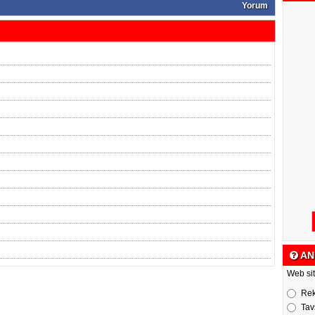
Yorum
AN
Web sit
Re
Tav