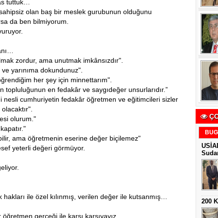
as tuttuk…
sahipsiz olan baş bir meslek gurubunun olduğunu
sa da ben bilmiyorum.
uruyor.
.
anı…
ulmak zordur, ama unutmak imkânsızdır".
e ve yarınıma dokundunuz".
öğrendiğim her şey için minnettarım".
n topluluğunun en fedakâr ve saygıdeğer unsurlarıdır.”
nesli cumhuriyetin fedakâr öğretmen ve eğitimcileri sizler
 olacaktır".
ÇO
lesi olurum."
kapatır."
BUG
ilir, ama öğretmenin eserine değer biçilemez"
USİAD
sef yeterli değeri görmüyor.
Sudan
eliyor.
k hakları ile özel kılınmış, verilen değer ile kutsanmış…
200 
 öğretmen gerçeği ile karşı karşıyayız.