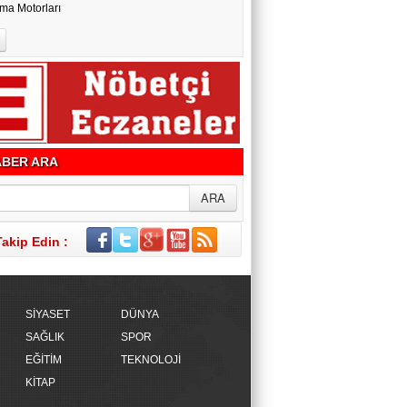
ma Motorları
BER ARA
Takip Edin :
SİYASET
DÜNYA
SAĞLIK
SPOR
EĞİTİM
TEKNOLOJİ
KİTAP