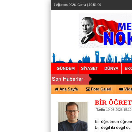
7 Ağustos 2026, Cuma | 19:51:00
GÜNDEM
SİYASET
DÜNYA
EK
Ana Sayfa
Foto Galeri
Vide
BİR ÖĞRE
Tarih:
10-03-2026 15:10
Bir öğretmen öğrenc
Bir değil iki değil ü