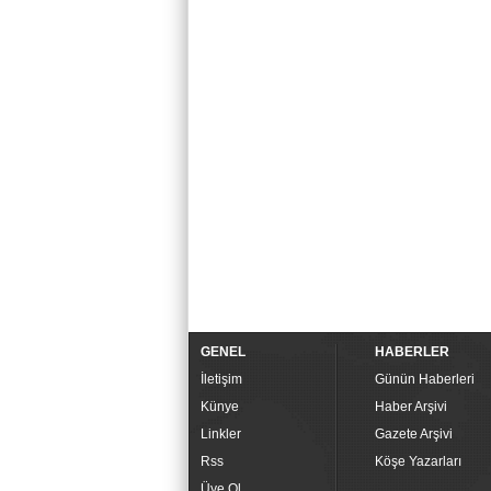
GENEL
HABERLER
İletişim
Günün Haberleri
Künye
Haber Arşivi
Linkler
Gazete Arşivi
Rss
Köşe Yazarları
Üye Ol