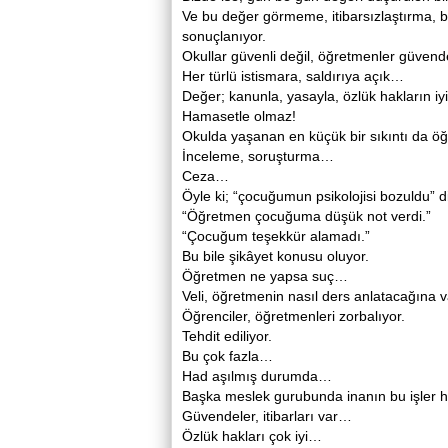
Ve bu değer görmeme, itibarsızlaştırma, bi
sonuçlanıyor.
Okullar güvenli değil, öğretmenler güven
Her türlü istismara, saldırıya açık…
Değer; kanunla, yasayla, özlük hakların iyile
Hamasetle olmaz!
Okulda yaşanan en küçük bir sıkıntı da öğ
İnceleme, soruşturma…
Ceza…
Öyle ki; “çocuğumun psikolojisi bozuldu” d
“Öğretmen çocuğuma düşük not verdi.”
“Çocuğum teşekkür alamadı.”
Bu bile şikâyet konusu oluyor.
Öğretmen ne yapsa suç…
Veli, öğretmenin nasıl ders anlatacağına v
Öğrenciler, öğretmenleri zorbalıyor.
Tehdit ediliyor.
Bu çok fazla…
Had aşılmış durumda…
Başka meslek gurubunda inanın bu işler hiç
Güvendeler, itibarları var…
Özlük hakları çok iyi…