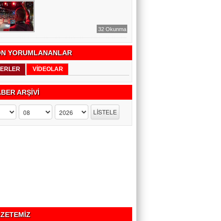
32 Okunma
N YORUMLANANLAR
ERLER
VİDEOLAR
BER ARŞİVİ
ZETEMİZ