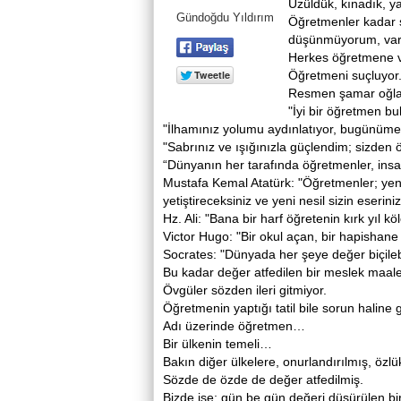
Üzüldük, kınadık, y
Gündoğdu Yıldırım
Öğretmenler kadar 
düşünmüyorum, var
Herkes öğretmene v
Öğretmeni suçluyor
Resmen şamar oğl
"İyi bir öğretmen b
"İlhamınız yolumu aydınlatıyor, bugünüm
"Sabrınız ve ışığınızla güçlendim; sizden 
“Dünyanın her tarafında öğretmenler, insa
Mustafa Kemal Atatürk: "Öğretmenler; yeni 
yetiştireceksiniz ve yeni nesil sizin eseriniz
Hz. Ali: "Bana bir harf öğretenin kırk yıl kö
Victor Hugo: "Bir okul açan, bir hapishane 
Socrates: "Dünyada her şeye değer biçileb
Bu kadar değer atfedilen bir meslek maale
Övgüler sözden ileri gitmiyor.
Öğretmenin yaptığı tatil bile sorun haline g
Adı üzerinde öğretmen…
Bir ülkenin temeli…
Bakın diğer ülkelere, onurlandırılmış, özlü
Sözde de özde de değer atfedilmiş.
Bizde ise; gün be gün değeri düşürülen bir