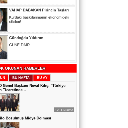
Gündoğdu Yıldırım
GÜNE DAİR
Zeynel Aslan
SATILAMAYAN MÜLK YOKTUR,
YANLIŞ FİYAT VARDIR
K OKUNAN HABERLER
Sıddıka BALAKAN
DİJİTAL VİCDAN
ÜN
BU HAFTA
BU AY
 Genel Başkanı Nevaf Kılıç: "Türkiye–
 Ticaretinde ..
Gül Saydam
SEN BENİ UNUTSAN DA
126 Okunma
Kilo Bozulmuş Midye Dolması
MUAZZEZ TOĞRUL