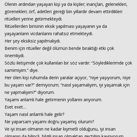
Ölenin ardından yaşayan kişi ya da kişiler; inançları, gelenekleri,
görenekleri; örf, adetleri gereği bin yıllardır devam ettirdikleri
ritüelleri yerine getirmekteydi.
Ritüellerden birisinin eksik yapılması yaşayanın ya da
yaşayanların vicdanlarını rahatsız etmekteydi.
Her şey eksiksiz yapılmalıydı.
Benim için ritüeller değil ölümün bende bıraktığı etki çok
önemliydi.
Sözlü iletişimde çok kullanılan bir söz vardır: “Söylediklerimde çok
samimiyim.” diye.
Her ölen kişi ruhumda derin yaralar açıyor, “niye yaşıyorum, niye
bu yaşam var?” demiyorum; “nasıl yaşamalıyım, iyi yaşamak için
ne yapmalıyım?” diyorum.
Yaşamı anlamlı hale getirmenin yollarını arıyorum.
Evet evet…
Yaşam nasıl anlamlı hale gelir?
Ne yaparsam yaşamı doğru yaşamış olurum?
Ve iyi insan olmanın ne kadar kıymetli olduğunu, iyi insan
olmanın da bilinçli, bilgili insan olmaktan geçtiğini kavrıyorum.