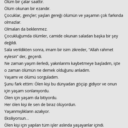
Ölüm bir çalar saattir.
Ölüm okunan bir ezandır.
Çocuklar, gençler; yaşları gereği ölümün ve yaşamın çok farkında
Haberin Doğru Adresi.
olmazlar.
Olmaları da beklenmez.
Çocukluğumda ölümler, camide okunan saladan başka bir şey
değildi.
Sala verildikten sonra, imam bir isim zikreder, “Allah rahmet
eylesin” der, geçerdi.
Ne zaman yaşım ilerledi, yakınlarımı kaybetmeye başladım, işte
o zaman ölümün ne demek olduğunu anladım.
Yaşamı ve ölümü sorguladım.
Şunu fark ettim: Ölen kişi bu dünyadan göçüp gidiyor ve onun
için yaşam sonlanıyordu.
Ölen için yaşam da bitiyordu.
Her ölen kişi ile sen de biraz ölüyordun.
Yaşanmışlıkların azalıyor.
Eksiliyorsun…
Ölen kişi için yapılan tüm işler aslında yaşayanlar içindi.