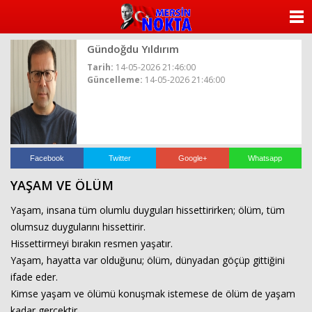
ANASAYFA
Gündoğdu Yıldırım
KATEGORİLER
Tarih:
14-05-2026 21:46:00
Güncelleme:
14-05-2026 21:46:00
YAZARLAR
ANKETLER
FOTO GALERİ
Facebook
Twitter
Google+
Whatsapp
YAŞAM VE ÖLÜM
VİDEO GALERİ
Yaşam, insana tüm olumlu duyguları hissettirirken; ölüm, tüm
KÜNYE
olumsuz duygularını hissettirir.
Hissettirmeyi bırakın resmen yaşatır.
İLETİŞİM
Yaşam, hayatta var olduğunu; ölüm, dünyadan göçüp gittiğini
ifade eder.
Kimse yaşam ve ölümü konuşmak istemese de ölüm de yaşam
kadar gerçektir.