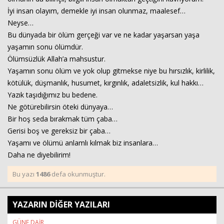
İyi insan olayım, demekle iyi insan olunmaz, maalesef…
Neyse…
Bu dünyada bir ölüm gerçeği var ve ne kadar yaşarsan yaşa
yaşamın sonu ölümdür.
Ölümsüzlük Allah’a mahsustur.
Yaşamın sonu ölüm ve yok olup gitmekse niye bu hırsızlık, kirlilik,
kötülük, düşmanlık, husumet, kırgınlık, adaletsizlik, kul hakkı…
Yazık taşıdığımız bu bedene.
Ne götürebilirsin öteki dünyaya…
Bir hoş seda bırakmak tüm çaba…
Gerisi boş ve gereksiz bir çaba…
Yaşamı ve ölümü anlamlı kılmak biz insanlara…
Daha ne diyebilirim!
Bu yazı
1486
defa okunmuştur.
YAZARIN DİĞER YAZILARI
GÜNE DAİR