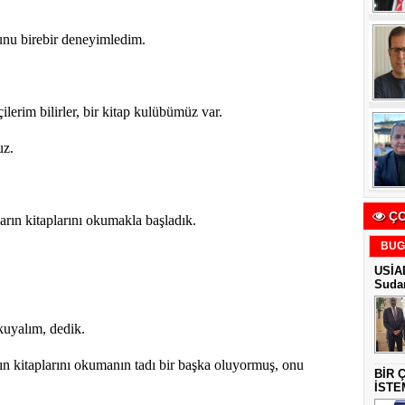
nu birebir deneyimledim.
lerim bilirler, bir kitap kulübümüz var.
uz.
ÇO
arın kitaplarını okumakla başladık.
BUG
USİAD
Sudan
kuyalım, dedik.
n kitaplarını okumanın tadı bir başka oluyormuş, onu
BİR 
İSTE