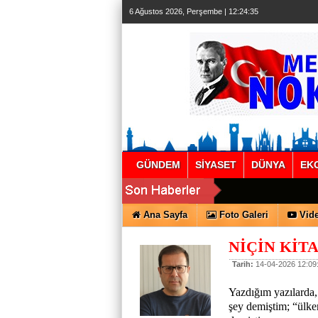
6 Ağustos 2026, Perşembe | 12:24:35
GÜNDEM
SİYASET
DÜNYA
EK
Ana Sayfa
Foto Galeri
Vide
NİÇİN KİT
Tarih:
14-04-2026 12:09
Yazdığım yazılarda,
şey demiştim; “ülke