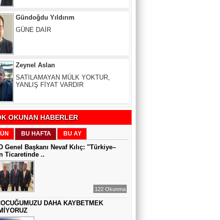
GÜNE DAİR
Zeynel Aslan
SATILAMAYAN MÜLK YOKTUR,
YANLIŞ FİYAT VARDIR
Sıddıka BALAKAN
DİJİTAL VİCDAN
K OKUNAN HABERLER
ÜN
BU HAFTA
BU AY
Gül Saydam
 Genel Başkanı Nevaf Kılıç: "Türkiye–
SEN BENİ UNUTSAN DA
 Ticaretinde ..
MUAZZEZ TOĞRUL
122 Okunma
ZAMANA DUR DEMEK OLMAZ
ÇOCUĞUMUZU DAHA KAYBETMEK
MİYORUZ