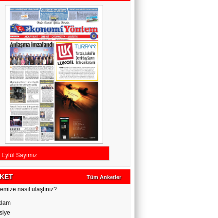
KET
Tüm Anketler
emize nasıl ulaştınız?
klam
siye