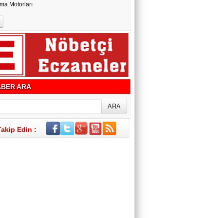
ma Motorları
BER ARA
Takip Edin :