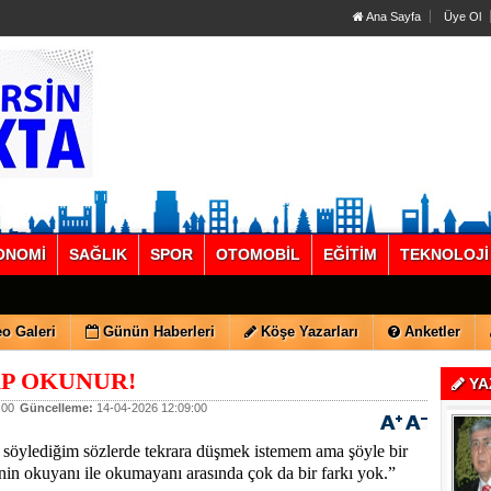
Ana Sayfa
Üye Ol
ONOMİ
SAĞLIK
SPOR
OTOMOBİL
EĞİTİM
TEKNOLOJİ
o Galeri
Günün Haberleri
Köşe Yazarları
Anketler
AP OKUNUR!
YA
:00
Güncelleme:
14-04-2026 12:09:00
 söylediğim sözlerde tekrara düşmek istemem ama şöyle bir
nin okuyanı ile okumayanı arasında çok da bir farkı yok.”