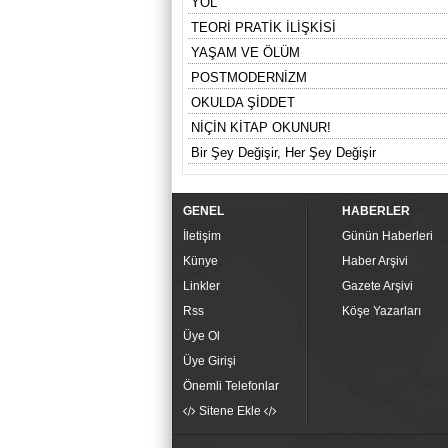
YOL
TEORİ PRATİK İLİŞKİSİ
YAŞAM VE ÖLÜM
POSTMODERNİZM
OKULDA ŞİDDET
NİÇİN KİTAP OKUNUR!
Bir Şey Değişir, Her Şey Değişir
GENEL
HABERLER
İletişim
Günün Haberleri
Künye
Haber Arşivi
Linkler
Gazete Arşivi
Rss
Köşe Yazarları
Üye Ol
Üye Girişi
Önemli Telefonlar
Sitene Ekle