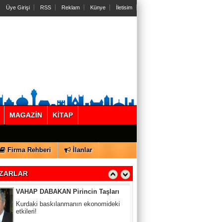
Üye Girişi
RSS
Reklam
Künye
İletisim
Gül Saydam
SEN BENİ UNUTSAN DA
MAGAZİN
KİTAP
MUAZZEZ TOĞRUL
ZAMANA DUR DEMEK OLMAZ
Firma Rehberi
İlanlar
VAHAP DABAKAN Pirincin Taşları
ZARLAR
Kurdaki baskılanmanın ekonomideki
etkileri!
Gündoğdu Yıldırım