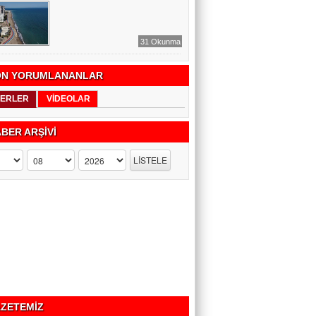
31 Okunma
N YORUMLANANLAR
ERLER
VİDEOLAR
BER ARŞİVİ
ZETEMİZ