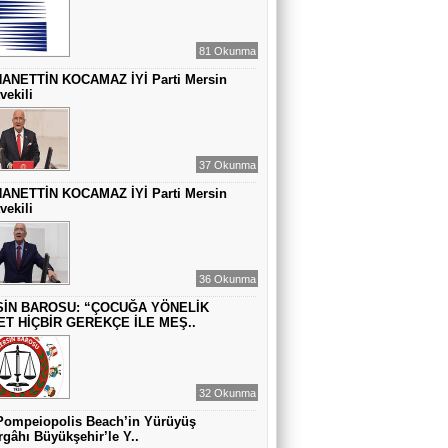
VAHAP DABAKAN Pirincin Taşları
Kurdaki baskılanmanın ekonomideki
81 Okunma
etkileri!
ANETTİN KOCAMAZ İYİ Parti Mersin
vekili
37 Okunma
ANETTİN KOCAMAZ İYİ Parti Mersin
vekili
36 Okunma
İN BAROSU: “ÇOCUĞA YÖNELİK
ET HİÇBİR GEREKÇE İLE MEŞ..
32 Okunma
Pompeiopolis Beach’in Yürüyüş
gâhı Büyükşehir’le Y..