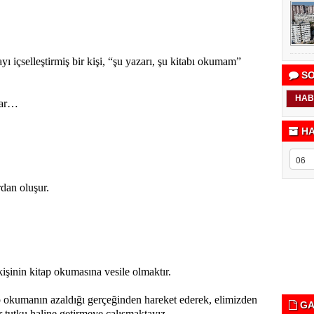
ı içselleştirmiş bir kişi, “şu yazarı, şu kitabı okumam”
SO
HAB
kar…
HA
dan oluşur.
işinin kitap okumasına vesile olmaktır.
p okumanın azaldığı gerçeğinden hareket ederek, elimizden
GA
r tutku haline getirmeye çalışmaktayız.