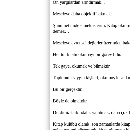
Ön yargılardan arındırmak...
Meseleye daha objektif bakmak…
Şunu net ifade etmek isterim: Kitap okumay
demez…
Meseleye evrensel değerler üzerinden ba
Her tür kitabı okumayı bir görev bilir.
Tek gaye, okumak ve bilmektir.
Toplumun saygın kişileri, okumuş insanlar
Bu bir gerçektir.
Böyle de olmalıdır.
Derdimiz farkındalık yaratmak, daha çok k
Kitap kulübü olarak; son zamanlarda kita
gelen gayreti göstererek, kitap okumayı bi