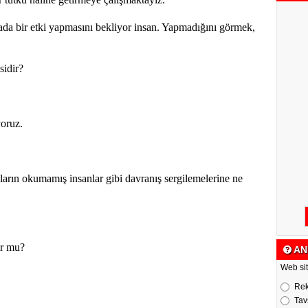
da bir etki yapmasını bekliyor insan. Yapmadığını görmek,
idir?
oruz.
nların okumamış insanlar gibi davranış sergilemelerine ne
ur mu?
AN
Web sit
Re
Tav