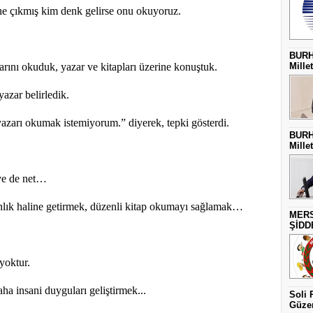
e çıkmış kim denk gelirse onu okuyoruz.
BURH
larını okuduk, yazar ve kitapları üzerine konuştuk.
Millet
yazar belirledik.
azarı okumak istemiyorum.” diyerek, tepki gösterdi.
BURH
Millet
ve de net…
anlık haline getirmek, düzenli kitap okumayı sağlamak…
MERS
ŞİDD
yoktur.
ha insani duyguları geliştirmek...
Soli 
Güzer