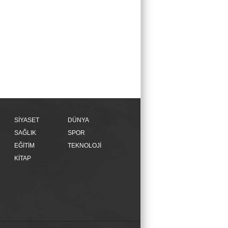
SİYASET
DÜNYA
SAĞLIK
SPOR
EĞİTİM
TEKNOLOJİ
KİTAP