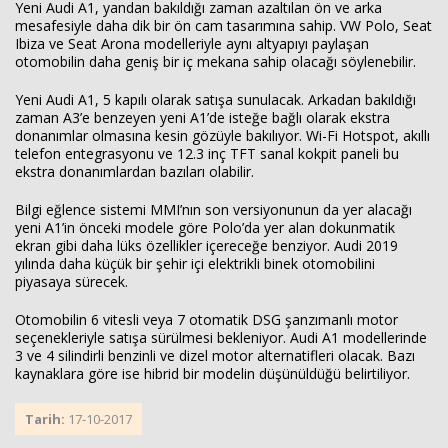
Yeni Audi A1, yandan bakıldığı zaman azaltılan ön ve arka
mesafesiyle daha dik bir ön cam tasarımına sahip. VW Polo, Seat
Ibiza ve Seat Arona modelleriyle aynı altyapıyı paylaşan
otomobilin daha geniş bir iç mekana sahip olacağı söylenebilir.
Yeni Audi A1, 5 kapılı olarak satışa sunulacak. Arkadan bakıldığı
zaman A3’e benzeyen yeni A1’de isteğe bağlı olarak ekstra
donanımlar olmasına kesin gözüyle bakılıyor. Wi-Fi Hotspot, akıllı
telefon entegrasyonu ve 12.3 inç TFT sanal kokpit paneli bu
ekstra donanımlardan bazıları olabilir.
Bilgi eğlence sistemi MMI’nın son versiyonunun da yer alacağı
yeni A1’in önceki modele göre Polo’da yer alan dokunmatik
ekran gibi daha lüks özellikler içereceğe benziyor. Audi 2019
yılında daha küçük bir şehir içi elektrikli binek otomobilini
piyasaya sürecek.
Otomobilin 6 vitesli veya 7 otomatik DSG şanzımanlı motor
seçenekleriyle satışa sürülmesi bekleniyor. Audi A1 modellerinde
3 ve 4 silindirli benzinli ve dizel motor alternatifleri olacak. Bazı
kaynaklara göre ise hibrid bir modelin düşünüldüğü belirtiliyor.
Tarih:
17-10-2017