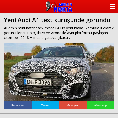
ANASAYFA
Yeni Audi A1 test sürüşünde göründü
KATEGORİLER
Audi’nin mini hatchback modeli A1’in yeni kasası kamuflajlı olarak
görüntülendi. Polo, Ibiza ve Arona ile aynı platformu paylaşan
YAZARLAR
otomobil 2018 yılında piyasaya çıkacak.
ANKETLER
FOTO GALERİ
VİDEO GALERİ
KÜNYE
İLETİŞİM
Facebook
Twitter
Google+
Whatsapp