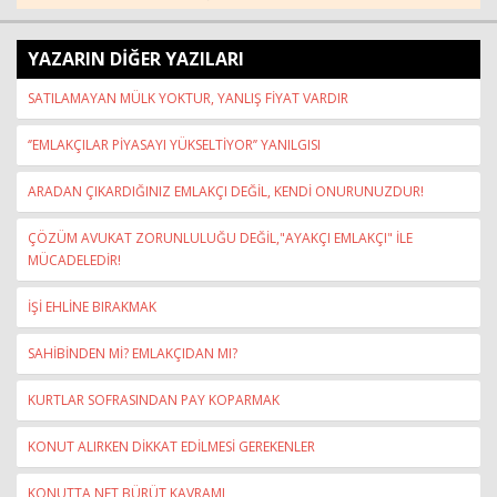
YAZARIN DİĞER YAZILARI
SATILAMAYAN MÜLK YOKTUR, YANLIŞ FİYAT VARDIR
‘’EMLAKÇILAR PİYASAYI YÜKSELTİYOR’’ YANILGISI
ARADAN ÇIKARDIĞINIZ EMLAKÇI DEĞİL, KENDİ ONURUNUZDUR!
ÇÖZÜM AVUKAT ZORUNLULUĞU DEĞİL,"AYAKÇI EMLAKÇI" İLE
MÜCADELEDİR!
İŞİ EHLİNE BIRAKMAK
SAHİBİNDEN Mİ? EMLAKÇIDAN MI?
KURTLAR SOFRASINDAN PAY KOPARMAK
KONUT ALIRKEN DİKKAT EDİLMESİ GEREKENLER
KONUTTA NET BÜRÜT KAVRAMI