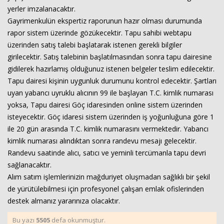
yerler imzalanacaktır.
Gayrimenkulün ekspertiz raporunun hazır olması durumunda
rapor sistem üzerinde gözükecektir. Tapu sahibi webtapu
üzerinden satış talebi başlatarak istenen gerekli bilgiler
girilecektir. Satış talebinin başlatılmasından sonra tapu dairesine
gidilerek hazırlamış olduğunuz istenen belgeler teslim edilecektir.
Tapu dairesi kişinin uygunluk durumunu kontrol edecektir. Şartları
uyan yabancı uyruklu alıcının 99 ile başlayan T.C. kimlik numarası
yoksa, Tapu dairesi Göç idaresinden online sistem üzerinden
isteyecektir. Göç idaresi sistem üzerinden iş yoğunluğuna göre 1
ile 20 gün arasında T.C. kimlik numarasını vermektedir. Yabancı
kimlik numarası alındıktan sonra randevu mesajı gelecektir.
Randevu saatinde alıcı, satıcı ve yeminli tercümanla tapu devri
sağlanacaktır.
Alım satım işlemlerinizin mağduriyet oluşmadan sağlıklı bir şekil
de yürütülebilmesi için profesyonel çalışan emlak ofislerinden
destek almanız yararınıza olacaktır.
Bu yazı
5505
defa okunmuştur.