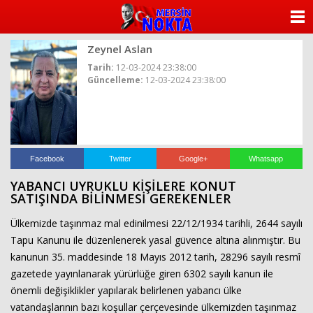
ANASAYFA
Zeynel Aslan
KATEGORİLER
Tarih:
12-03-2024 23:38:00
Güncelleme:
12-03-2024 23:38:00
YAZARLAR
ANKETLER
FOTO GALERİ
Facebook
Twitter
Google+
Whatsapp
YABANCI UYRUKLU KİŞİLERE KONUT
VİDEO GALERİ
SATIŞINDA BİLİNMESİ GEREKENLER
Ülkemizde taşınmaz mal edinilmesi 22/12/1934 tarihli, 2644 sayılı
KÜNYE
Tapu Kanunu ile düzenlenerek yasal güvence altına alınmıştır. Bu
kanunun 35. maddesinde 18 Mayıs 2012 tarih, 28296 sayılı resmî
İLETİŞİM
gazetede yayınlanarak yürürlüğe giren 6302 sayılı kanun ile
önemli değişiklikler yapılarak belirlenen yabancı ülke
vatandaşlarının bazı koşullar çerçevesinde ülkemizden taşınmaz