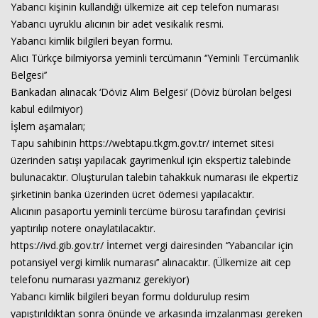
Yabancı kişinin kullandığı ülkemize ait cep telefon numarası
Yabancı uyruklu alıcının bir adet vesikalık resmi.
Yabancı kimlik bilgileri beyan formu.
Haberin Doğru Adresi.
Alıcı Türkçe bilmiyorsa yeminli tercümanın ‘’Yeminli Tercümanlık
Belgesi’’
Bankadan alınacak ‘Döviz Alım Belgesi’ (Döviz büroları belgesi
kabul edilmiyor)
İşlem aşamaları;
Tapu sahibinin https://webtapu.tkgm.gov.tr/ internet sitesi
üzerinden satışı yapılacak gayrimenkul için ekspertiz talebinde
bulunacaktır. Oluşturulan talebin tahakkuk numarası ile ekpertiz
şirketinin banka üzerinden ücret ödemesi yapılacaktır.
Alıcının pasaportu yeminli tercüme bürosu tarafından çevirisi
yaptırılıp notere onaylatılacaktır.
https://ivd.gib.gov.tr/ İnternet vergi dairesinden ‘’Yabancılar için
potansiyel vergi kimlik numarası’’ alınacaktır. (Ülkemize ait cep
telefonu numarası yazmanız gerekiyor)
Yabancı kimlik bilgileri beyan formu doldurulup resim
yapıştırıldıktan sonra önünde ve arkasında imzalanması gereken