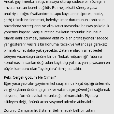
Ancak gayrimenkul satışı, masaya oturup sadece bir sözleşme
imzalamaktan ibaret değildir. Bu meşakkatli süreç; piyasa
analiziyle doğru fiyatlandırma, tapu kayıtlarının (ipotek, haciz,
Haberin Doğru Adresi.
şerh) teknik incelemesini, belediye imar durumunun kontrolünü,
pazarlama stratejilerini ve alıcı-satıcı arasındaki hassas psikolojik
yönetimi kapsar. Satış sürecine avukatın "zorunlu" bir unsur
olarak dâhil edilmesi, sahada aktif rol alan profesyoneli "sadece
yer gösteren" vasıfsız bir konuma itecek ve vatandaşa gereksiz
bir mali külfet daha yükleyecektir. Zaten emlak hizmet bedeli
ödeyen vatandaşın önüne bir de "hukuk müşavirliği" faturası
konulması, insanları doğrudan kayıt dışı yollara, yani piyasanın en
büyük kamburu olan "ayakçılara" itmiş olacaktır.
Peki, Gerçek Çözüm Ne Olmalı?
Eğer yasa yapıcılar gayrimenkul satışlarında kayıt dışılığı önlemek,
vergi kaybının önüne geçmek ve vatandaşın güvenliğini sağlamak
istiyorsa, formül avukat zorunluluğu olmamalıdır. Piyasayı
kilitleyen değil, önünü açan rasyonel adımlar atılmalıdır.
Zorunlu Danışmanlık Sistemi: Belirlenecek belli bir tutarın