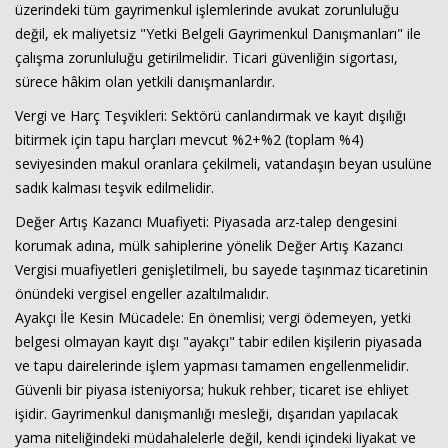
üzerindeki tüm gayrimenkul işlemlerinde avukat zorunluluğu
değil, ek maliyetsiz "Yetki Belgeli Gayrimenkul Danışmanları" ile
çalışma zorunluluğu getirilmelidir. Ticari güvenliğin sigortası,
sürece hâkim olan yetkili danışmanlardır.
Vergi ve Harç Teşvikleri: Sektörü canlandırmak ve kayıt dışılığı
bitirmek için tapu harçları mevcut %2+%2 (toplam %4)
seviyesinden makul oranlara çekilmeli, vatandaşın beyan usulüne
sadık kalması teşvik edilmelidir.
Değer Artış Kazancı Muafiyeti: Piyasada arz-talep dengesini
korumak adına, mülk sahiplerine yönelik Değer Artış Kazancı
Vergisi muafiyetleri genişletilmeli, bu sayede taşınmaz ticaretinin
önündeki vergisel engeller azaltılmalıdır.
Ayakçı İle Kesin Mücadele: En önemlisi; vergi ödemeyen, yetki
belgesi olmayan kayıt dışı "ayakçı" tabir edilen kişilerin piyasada
ve tapu dairelerinde işlem yapması tamamen engellenmelidir.
Güvenli bir piyasa isteniyorsa; hukuk rehber, ticaret ise ehliyet
işidir. Gayrimenkul danışmanlığı mesleği, dışarıdan yapılacak
yama niteliğindeki müdahalelerle değil, kendi içindeki liyakat ve