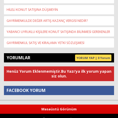
HİLELİ KONUT SATIŞINA DÜŞMEYİN
GAYRİMENKULDE DEĞER ARTIŞ KAZANÇ VERGİSİ NEDİR?
YABANCI UYRUKLU KİŞİLERE KONUT SATIŞINDA BİLİNMESİ GEREKENLER
GAYRİMENKUL SATIŞ VE KİRALAMA YETKİ SÖZLEŞMESİ
YORUMLAR
YORUM YAP | 0 Yorum
Henüz Yorum Eklenmemiştir.Bu Yazı'ya ilk yorum yapan
siz olun.
FACEBOOK YORUM
Yorum
Masaüstü Görünüm