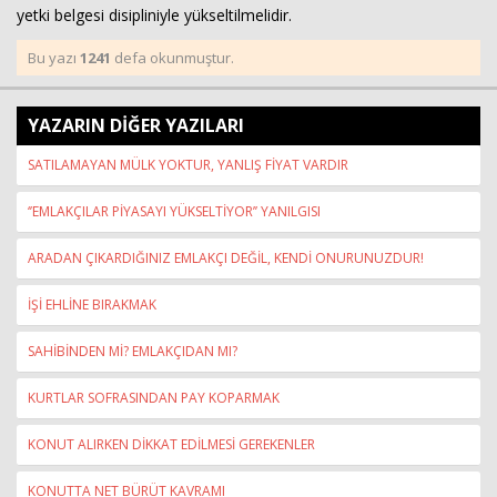
yetki belgesi disipliniyle yükseltilmelidir.
Bu yazı
1241
defa okunmuştur.
YAZARIN DİĞER YAZILARI
SATILAMAYAN MÜLK YOKTUR, YANLIŞ FİYAT VARDIR
‘’EMLAKÇILAR PİYASAYI YÜKSELTİYOR’’ YANILGISI
ARADAN ÇIKARDIĞINIZ EMLAKÇI DEĞİL, KENDİ ONURUNUZDUR!
İŞİ EHLİNE BIRAKMAK
SAHİBİNDEN Mİ? EMLAKÇIDAN MI?
KURTLAR SOFRASINDAN PAY KOPARMAK
KONUT ALIRKEN DİKKAT EDİLMESİ GEREKENLER
KONUTTA NET BÜRÜT KAVRAMI