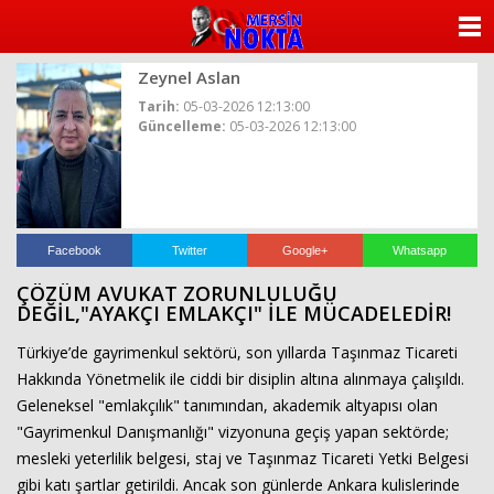
ANASAYFA
Zeynel Aslan
KATEGORİLER
Tarih:
05-03-2026 12:13:00
Güncelleme:
05-03-2026 12:13:00
YAZARLAR
ANKETLER
FOTO GALERİ
Facebook
Twitter
Google+
Whatsapp
ÇÖZÜM AVUKAT ZORUNLULUĞU
VİDEO GALERİ
DEĞİL,"AYAKÇI EMLAKÇI" İLE MÜCADELEDİR!
Türkiye’de gayrimenkul sektörü, son yıllarda Taşınmaz Ticareti
KÜNYE
Hakkında Yönetmelik ile ciddi bir disiplin altına alınmaya çalışıldı.
Geleneksel "emlakçılık" tanımından, akademik altyapısı olan
İLETİŞİM
"Gayrimenkul Danışmanlığı" vizyonuna geçiş yapan sektörde;
mesleki yeterlilik belgesi, staj ve Taşınmaz Ticareti Yetki Belgesi
gibi katı şartlar getirildi. Ancak son günlerde Ankara kulislerinde