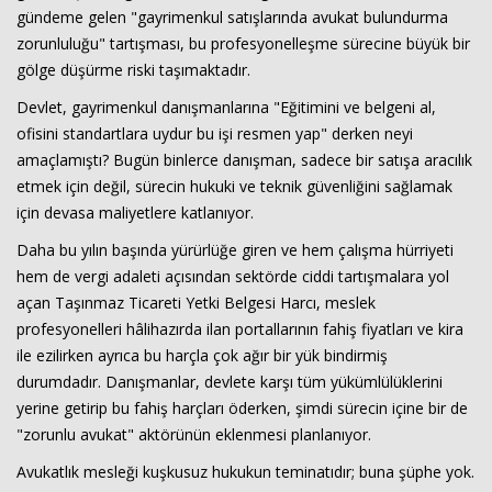
gündeme gelen "gayrimenkul satışlarında avukat bulundurma
zorunluluğu" tartışması, bu profesyonelleşme sürecine büyük bir
gölge düşürme riski taşımaktadır.
Devlet, gayrimenkul danışmanlarına "Eğitimini ve belgeni al,
ofisini standartlara uydur bu işi resmen yap" derken neyi
amaçlamıştı? Bugün binlerce danışman, sadece bir satışa aracılık
etmek için değil, sürecin hukuki ve teknik güvenliğini sağlamak
için devasa maliyetlere katlanıyor.
Daha bu yılın başında yürürlüğe giren ve hem çalışma hürriyeti
hem de vergi adaleti açısından sektörde ciddi tartışmalara yol
açan Taşınmaz Ticareti Yetki Belgesi Harcı, meslek
profesyonelleri hâlihazırda ilan portallarının fahiş fiyatları ve kira
ile ezilirken ayrıca bu harçla çok ağır bir yük bindirmiş
durumdadır. Danışmanlar, devlete karşı tüm yükümlülüklerini
yerine getirip bu fahiş harçları öderken, şimdi sürecin içine bir de
"zorunlu avukat" aktörünün eklenmesi planlanıyor.
Avukatlık mesleği kuşkusuz hukukun teminatıdır; buna şüphe yok.