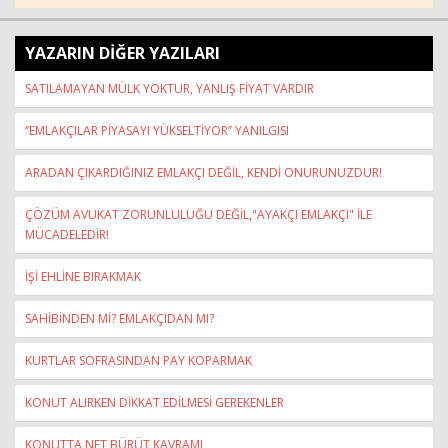
YAZARIN DİĞER YAZILARI
SATILAMAYAN MÜLK YOKTUR, YANLIŞ FİYAT VARDIR
‘’EMLAKÇILAR PİYASAYI YÜKSELTİYOR’’ YANILGISI
ARADAN ÇIKARDIĞINIZ EMLAKÇI DEĞİL, KENDİ ONURUNUZDUR!
ÇÖZÜM AVUKAT ZORUNLULUĞU DEĞİL,"AYAKÇI EMLAKÇI" İLE
MÜCADELEDİR!
İŞİ EHLİNE BIRAKMAK
SAHİBİNDEN Mİ? EMLAKÇIDAN MI?
KURTLAR SOFRASINDAN PAY KOPARMAK
KONUT ALIRKEN DİKKAT EDİLMESİ GEREKENLER
KONUTTA NET BÜRÜT KAVRAMI