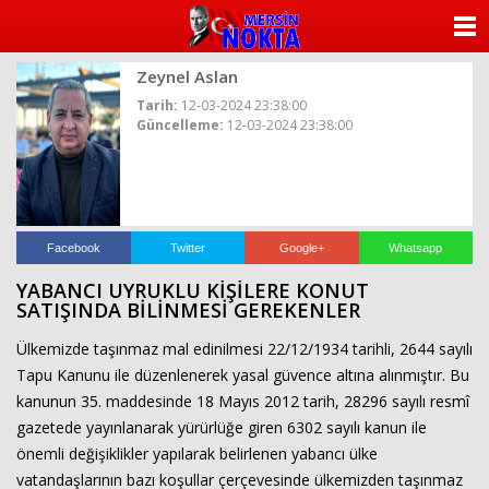
ANASAYFA
Zeynel Aslan
KATEGORİLER
Tarih:
12-03-2024 23:38:00
Güncelleme:
12-03-2024 23:38:00
YAZARLAR
ANKETLER
FOTO GALERİ
Facebook
Twitter
Google+
Whatsapp
YABANCI UYRUKLU KİŞİLERE KONUT
VİDEO GALERİ
SATIŞINDA BİLİNMESİ GEREKENLER
Ülkemizde taşınmaz mal edinilmesi 22/12/1934 tarihli, 2644 sayılı
KÜNYE
Tapu Kanunu ile düzenlenerek yasal güvence altına alınmıştır. Bu
kanunun 35. maddesinde 18 Mayıs 2012 tarih, 28296 sayılı resmî
İLETİŞİM
gazetede yayınlanarak yürürlüğe giren 6302 sayılı kanun ile
önemli değişiklikler yapılarak belirlenen yabancı ülke
vatandaşlarının bazı koşullar çerçevesinde ülkemizden taşınmaz