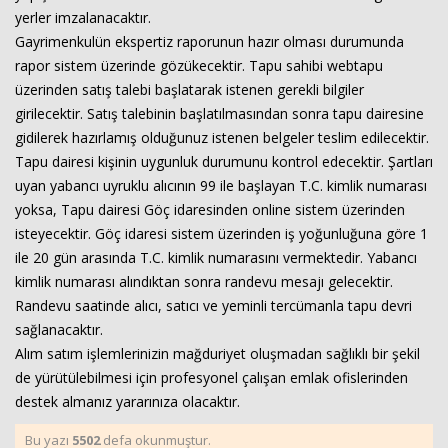
yerler imzalanacaktır.
Gayrimenkulün ekspertiz raporunun hazır olması durumunda
rapor sistem üzerinde gözükecektir. Tapu sahibi webtapu
üzerinden satış talebi başlatarak istenen gerekli bilgiler
girilecektir. Satış talebinin başlatılmasından sonra tapu dairesine
gidilerek hazırlamış olduğunuz istenen belgeler teslim edilecektir.
Tapu dairesi kişinin uygunluk durumunu kontrol edecektir. Şartları
uyan yabancı uyruklu alıcının 99 ile başlayan T.C. kimlik numarası
yoksa, Tapu dairesi Göç idaresinden online sistem üzerinden
isteyecektir. Göç idaresi sistem üzerinden iş yoğunluğuna göre 1
ile 20 gün arasında T.C. kimlik numarasını vermektedir. Yabancı
kimlik numarası alındıktan sonra randevu mesajı gelecektir.
Randevu saatinde alıcı, satıcı ve yeminli tercümanla tapu devri
sağlanacaktır.
Alım satım işlemlerinizin mağduriyet oluşmadan sağlıklı bir şekil
de yürütülebilmesi için profesyonel çalışan emlak ofislerinden
destek almanız yararınıza olacaktır.
Bu yazı
5502
defa okunmuştur.