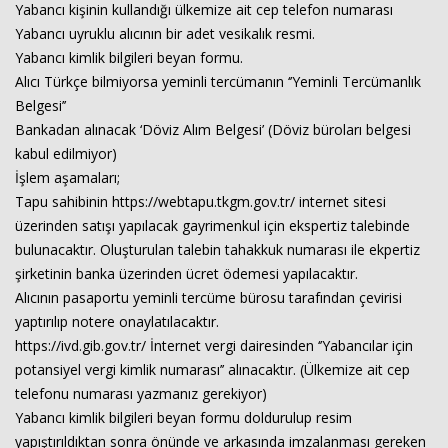
Yabancı kişinin kullandığı ülkemize ait cep telefon numarası
Yabancı uyruklu alıcının bir adet vesikalık resmi.
Yabancı kimlik bilgileri beyan formu.
Haberin Doğru Adresi.
Alıcı Türkçe bilmiyorsa yeminli tercümanın ‘’Yeminli Tercümanlık
Belgesi’’
Bankadan alınacak ‘Döviz Alım Belgesi’ (Döviz büroları belgesi
kabul edilmiyor)
İşlem aşamaları;
Tapu sahibinin https://webtapu.tkgm.gov.tr/ internet sitesi
üzerinden satışı yapılacak gayrimenkul için ekspertiz talebinde
bulunacaktır. Oluşturulan talebin tahakkuk numarası ile ekpertiz
şirketinin banka üzerinden ücret ödemesi yapılacaktır.
Alıcının pasaportu yeminli tercüme bürosu tarafından çevirisi
yaptırılıp notere onaylatılacaktır.
https://ivd.gib.gov.tr/ İnternet vergi dairesinden ‘’Yabancılar için
potansiyel vergi kimlik numarası’’ alınacaktır. (Ülkemize ait cep
telefonu numarası yazmanız gerekiyor)
Yabancı kimlik bilgileri beyan formu doldurulup resim
yapıştırıldıktan sonra önünde ve arkasında imzalanması gereken