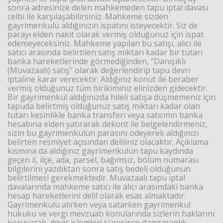
sonra adresinize delen mahkemeden tapu iptal davası
celbi ile karşılaşabilirsiniz. Mahkeme sizden
gayrimenkulü aldığınızın ispatını isteyecektir. Siz de
Haberin Doğru Adresi.
parayı elden nakit olarak vermiş olduğunuz için ispat
edemeyeceksiniz. Mahkeme yapılan bu satışı, alıcı ile
satıcı arasında belirtilen satış miktarı kadar bir tutarı
banka hareketlerinde görmediğinden, ‘’Danışıklı
(Muvazaalı) satış’’ olarak değerlendirip tapu devri
iptaline karar verecektir. Aldığınız konut ile beraber
vermiş olduğunuz tüm birikiminiz elinizden gidecektir.
Bir gayrimenkul aldığınızda hileli satışa düşmemeniz için
tapuda belirtmiş olduğunuz satış miktarı kadar olan
tutarı kesinlikle banka transferi veya satıcının banka
hesabına elden yatırarak dekont ile belgelendirmeniz,
sizin bu gayrimenkulün parasını ödeyerek aldığınızı
belirten resmiyet açısından deliliniz olacaktır. Açıklama
kısmına da aldığınız gayrimenkulün tapu kaydında
geçen il, ilçe, ada, parsel, bağımsız, bölüm numarası
bilgilerini yazdıktan sonra satış bedeli olduğunun
belirtilmesi gerekmektedir. Muvazaalı tapu iptal
davalarında mahkeme satıcı ile alıcı arasındaki banka
hesap hareketlerini delil olarak esas almaktadır.
Gayrimenkulü alırken veya satarken gayrimenkul
hukuku ve vergi mevzuatı konularında sizlerin haklarını
koruyarak, devir işlemleri süresince danışmanlık