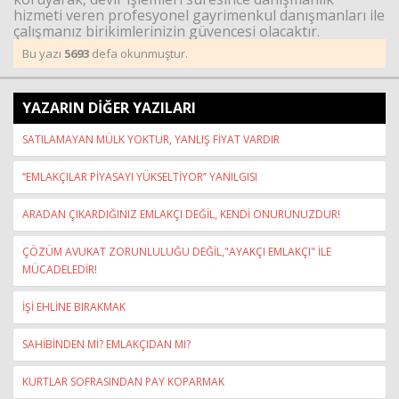
hizmeti veren profesyonel gayrimenkul danışmanları ile
çalışmanız birikimlerinizin güvencesi olacaktır.
Bu yazı
5693
defa okunmuştur.
YAZARIN DİĞER YAZILARI
SATILAMAYAN MÜLK YOKTUR, YANLIŞ FİYAT VARDIR
‘’EMLAKÇILAR PİYASAYI YÜKSELTİYOR’’ YANILGISI
ARADAN ÇIKARDIĞINIZ EMLAKÇI DEĞİL, KENDİ ONURUNUZDUR!
ÇÖZÜM AVUKAT ZORUNLULUĞU DEĞİL,"AYAKÇI EMLAKÇI" İLE
MÜCADELEDİR!
İŞİ EHLİNE BIRAKMAK
SAHİBİNDEN Mİ? EMLAKÇIDAN MI?
KURTLAR SOFRASINDAN PAY KOPARMAK