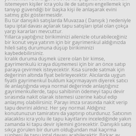
istemeyen kişiler icra yolu ile de satışını engellemek için
tanıyıp güvendiği bir başka kişi ile anlaşarak evini
satmış gibi göstermesidir.
Bu tür danışıklı satışlarda Muvazaa ( Danışık ) nedeniyle
tapu iptal davası açılarak tapu satışları iptal olan çokça
yargı kararları mevcuttur.
Yıllarca yaptığınız birikiminizi ailenizle oturabileceğiniz
bir konut veya yatırım için bir gayrimenkul aldığınızda
hileli satış durumuna düşüp birikiminizi
kaybedebilirsiniz.
İcralık duruma düşmek üzere olan bir kimse,
gayrimenkulü icraya düşmemesi için bir an önce satıp
paraya çevirmek isteyecektir. Kısa sürede satmak için
değerinin altında fiyat belirleyecektir. Alıcılarda uygun
fiyatlı gayrimenkul buldum kaçırmayayım diyerek satıcı
ile anlaştığında veya normal değerinde anlaştığınız
gayrimenkullerde, tapu sahibinin ödemeyi tapu devir
sırasında nakit olarak istemesi üzerine kabul edip
anlaşmış olabilirsiniz. Parayı imza sırasında nakit verip
tapu devrini aldınız. Her şey normal. Aldığınız
konutunuzun tamiratını da yaptırıp oturdunuz. Satıcının
alacaklısı icra yolu ile tapu kayıtlarını incelediğinde yakın
zamanda ki tapu devir işlemini görecektir. Danışıklı satış
sıkça görülen bir durum olduğundan mal kaçırma
şüphesi ile tapu iptal davası açabilecektir. Birkaç ay