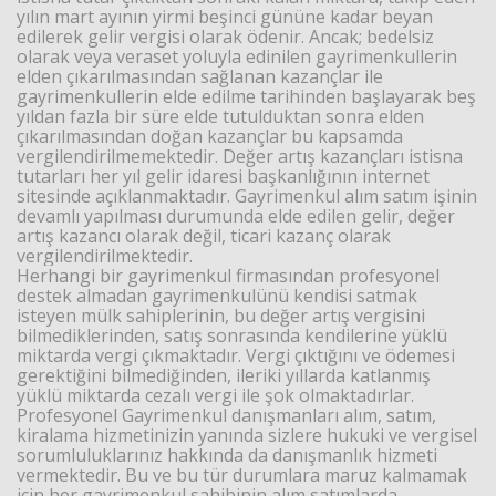
yılın mart ayının yirmi beşinci gününe kadar beyan
edilerek gelir vergisi olarak ödenir. Ancak; bedelsiz
olarak veya veraset yoluyla edinilen gayrimenkullerin
Haberin Doğru Adresi.
elden çıkarılmasından sağlanan kazançlar ile
gayrimenkullerin elde edilme tarihinden başlayarak beş
yıldan fazla bir süre elde tutulduktan sonra elden
çıkarılmasından doğan kazançlar bu kapsamda
vergilendirilmemektedir. Değer artış kazançları istisna
tutarları her yıl gelir idaresi başkanlığının internet
sitesinde açıklanmaktadır. Gayrimenkul alım satım işinin
devamlı yapılması durumunda elde edilen gelir, değer
artış kazancı olarak değil, ticari kazanç olarak
vergilendirilmektedir.
Herhangi bir gayrimenkul firmasından profesyonel
destek almadan gayrimenkulünü kendisi satmak
isteyen mülk sahiplerinin, bu değer artış vergisini
bilmediklerinden, satış sonrasında kendilerine yüklü
miktarda vergi çıkmaktadır. Vergi çıktığını ve ödemesi
gerektiğini bilmediğinden, ileriki yıllarda katlanmış
yüklü miktarda cezalı vergi ile şok olmaktadırlar.
Profesyonel Gayrimenkul danışmanları alım, satım,
kiralama hizmetinizin yanında sizlere hukuki ve vergisel
sorumluluklarınız hakkında da danışmanlık hizmeti
vermektedir. Bu ve bu tür durumlara maruz kalmamak
için her gayrimenkul sahibinin alım satımlarda