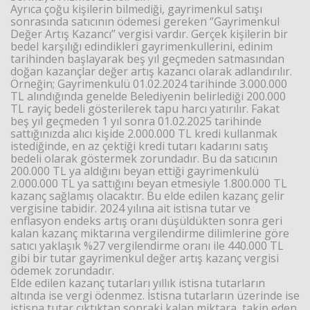
Ayrıca çoğu kişilerin bilmediği, gayrimenkul satışı
sonrasında satıcının ödemesi gereken ‘’Gayrimenkul
Değer Artış Kazancı’’ vergisi vardır. Gerçek kişilerin bir
bedel karşılığı edindikleri gayrimenkullerini, edinim
tarihinden başlayarak beş yıl geçmeden satmasından
doğan kazançlar değer artış kazancı olarak adlandırılır.
Örneğin; Gayrimenkulü 01.02.2024 tarihinde 3.000.000
TL alındığında genelde Belediyenin belirlediği 200.000
TL rayiç bedeli gösterilerek tapu harcı yatırılır. Fakat
beş yıl geçmeden 1 yıl sonra 01.02.2025 tarihinde
sattığınızda alıcı kişide 2.000.000 TL kredi kullanmak
istediğinde, en az çektiği kredi tutarı kadarını satış
bedeli olarak göstermek zorundadır. Bu da satıcının
200.000 TL ya aldığını beyan ettiği gayrimenkulü
2.000.000 TL ya sattığını beyan etmesiyle 1.800.000 TL
kazanç sağlamış olacaktır. Bu elde edilen kazanç gelir
vergisine tabidir. 2024 yılına ait istisna tutar ve
enflasyon endeks artış oranı düşüldükten sonra geri
kalan kazanç miktarına vergilendirme dilimlerine göre
satıcı yaklaşık %27 vergilendirme oranı ile 440.000 TL
gibi bir tutar gayrimenkul değer artış kazanç vergisi
ödemek zorundadır.
Elde edilen kazanç tutarları yıllık istisna tutarların
altında ise vergi ödenmez. İstisna tutarların üzerinde ise
istisna tutar çıktıktan sonraki kalan miktara, takip eden