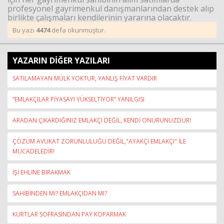
profesyonel gayrimenkul danışmanlarından destek alıp
birlikte çalışmaları kendilerinin yararına olacaktır.
Bu yazı
4474
defa okunmuştur.
YAZARIN DİĞER YAZILARI
SATILAMAYAN MÜLK YOKTUR, YANLIŞ FİYAT VARDIR
‘’EMLAKÇILAR PİYASAYI YÜKSELTİYOR’’ YANILGISI
ARADAN ÇIKARDIĞINIZ EMLAKÇI DEĞİL, KENDİ ONURUNUZDUR!
ÇÖZÜM AVUKAT ZORUNLULUĞU DEĞİL,"AYAKÇI EMLAKÇI" İLE
MÜCADELEDİR!
İŞİ EHLİNE BIRAKMAK
SAHİBİNDEN Mİ? EMLAKÇIDAN MI?
KURTLAR SOFRASINDAN PAY KOPARMAK