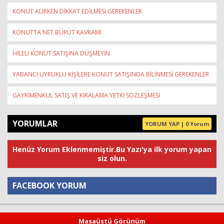
KONUT ALIRKEN DİKKAT EDİLMESİ GEREKENLER
KONUTTA NET BÜRÜT KAVRAMI
HİLELİ KONUT SATIŞINA DÜŞMEYİN
YABANCI UYRUKLU KİŞİLERE KONUT SATIŞINDA BİLİNMESİ GEREKENLER
GAYRİMENKUL SATIŞ VE KİRALAMA YETKİ SÖZLEŞMESİ
YORUMLAR
YORUM YAP | 0 Yorum
Henüz Yorum Eklenmemiştir.Bu Yazı'ya ilk yorum yapan
siz olun.
FACEBOOK YORUM
Yorum
Masaüstü Görünüm